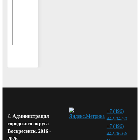
декабря
с 15-00
до 17-00
тел.
441-10-
95
+7 (496)
© Администрация
442-04-50
городского округа
+7 (496)
Воскресенск, 2016 -
442-06-66
2026