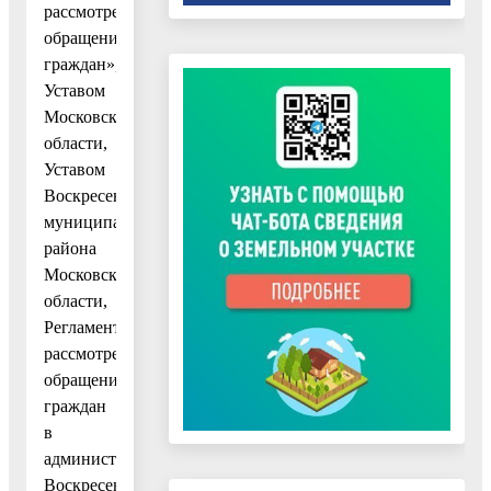
рассмотрении
обращений
граждан»,
Уставом
Московской
области,
Уставом
Воскресенского
муниципального
района
Московской
области,
Регламентом
рассмотрения
обращений
граждан
в
администрации
Воскресенского