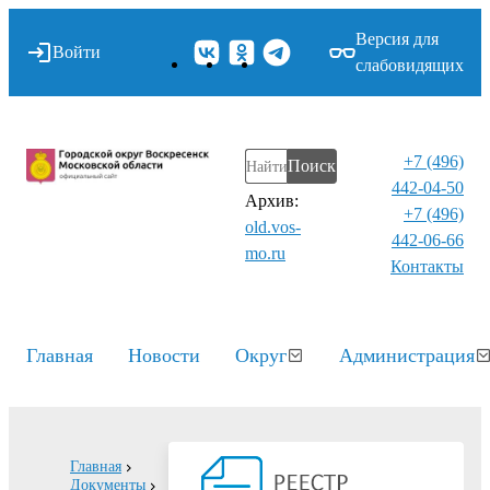
Версия для
Войти
слабовидящих
+7 (496)
Поиск
442-04-50
Архив:
+7 (496)
old.vos-
442-06-66
mo.ru
Контакты⁠
Главная
Новости
Округ
Администрация
Главная
Документы