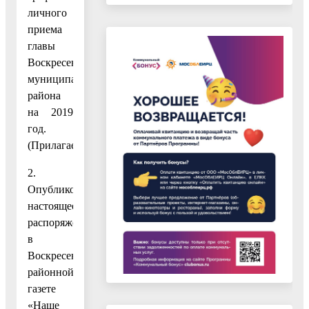
личного
приема
главы
Воскресенского
муниципального
района
на 2019
год.
(Прилагается.)
2.
Опубликовать
настоящее
распоряжение
в
Воскресенской
районной
газете
«Наше