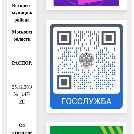
Воскресенского
муниципального
района
Московской
области
РАСПОРЯЖЕНИЕ
25.12.2018
№
147-
РГ
Об
утверждении