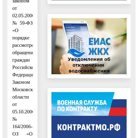
законом
от
02.05.2006
№ 59-ФЗ
«О
порядке
рассмотрения
обращений
граждан
Российской
Федерации»,
Законом
Московской
области
от
05.10.2006
№
164/2006-
ОЗ «О