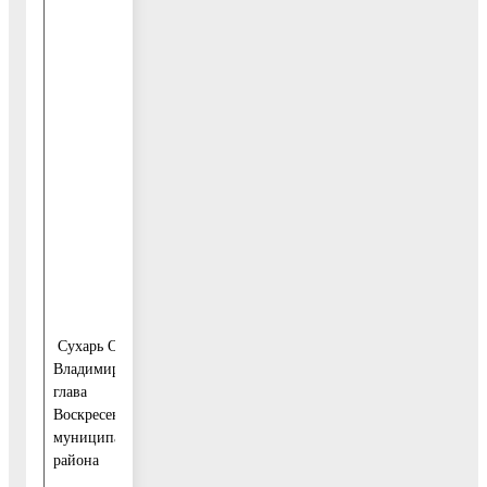
15 мая с
15-00 до
17-00
тел.
441-10-
95
19 июня
с 15-00
до 17-00
тел.
441-10-
95
Сухарь Олег
Владимирович -
глава
Воскресенского
10 июля
муниципального
с 15-00
района
до 17-00
тел.