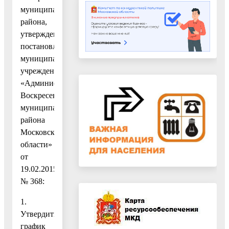
муниципального
района,
утвержденным
постановлением
муниципального
учреждения
«Администрация
Воскресенского
муниципального
района
Московской
области»
от
19.02.2015
№ 368:
1.
Утвердить
график