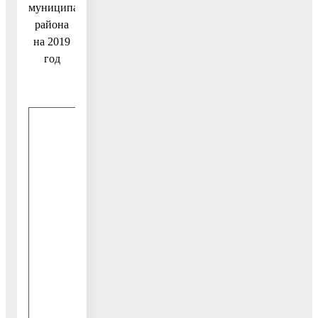
муниципального
района
на 2019
год
23
января с
15-00 до
17-00
тел.
441-10-
95
13
февраля
с 15-00
до 17-00