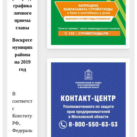
графика
личного
приема
главы
Воскресенского
муниципального
района
на 2019
год
В
соответствии
с
Конституцией
РФ,
Федеральным