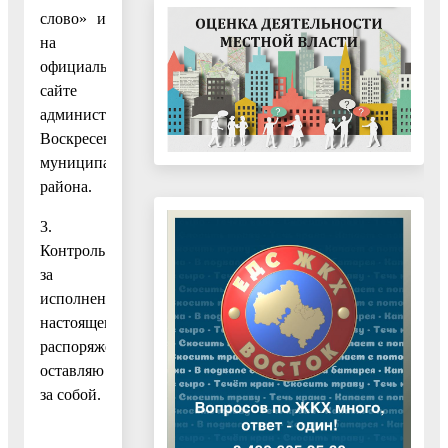
слово» и
на
официальном
сайте
администрации
Воскресенского
муниципального
района.
3.
Контроль
за
исполнением
настоящего
распоряжения
оставляю
за собой.