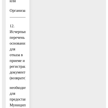
или
Организаций
....................................................................................................
12.
Исчерпывающий
перечень
оснований
для
отказа в
приеме и
регистрации
документов
(возврате),
необходимых
для
предоставления
Муниципальной