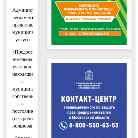
Административного
регламента
предоставления
муниципальной
услуги
«Предоставление
земельных
участков,
находящихся
в
муниципальной
собственности,
в
постоянное
(бессрочное)
пользование»