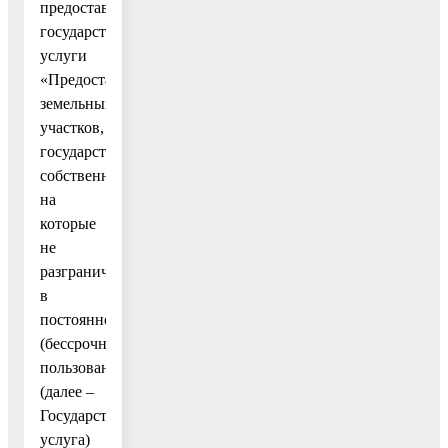
предоставлением
государственной
услуги
«Предоставление
земельных
участков,
государственная
собственность
на
которые
не
разграничена,
в
постоянное
(бессрочное)
пользование»
(далее –
Государственная
услуга)