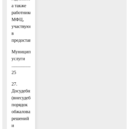
а также
работников
МФЦ,
участвующих
в
предоставлении
Муниципальной
услуги
..................................................................................................
25
27.
Досудебный
(внесудебный)
порядок
обжалования
решений
и