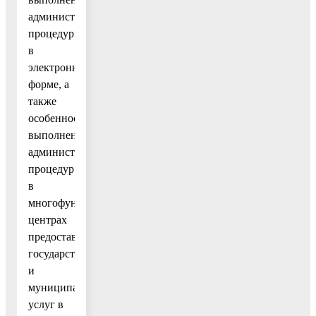
административных
процедур
в
электронной
форме, а
также
особенности
выполнения
административных
процедур
в
многофункциональных
центрах
предоставления
государственных
и
муниципальных
услуг в