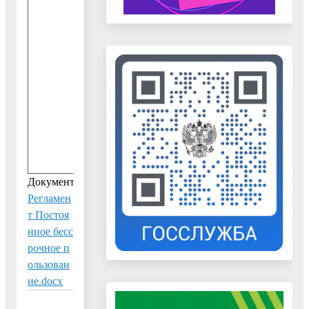
9
-
1
4
.
0
2
.
2
0
1
9
Документ:
Регламен
т Постоя
нное бесс
рочное п
ользован
ие.docx