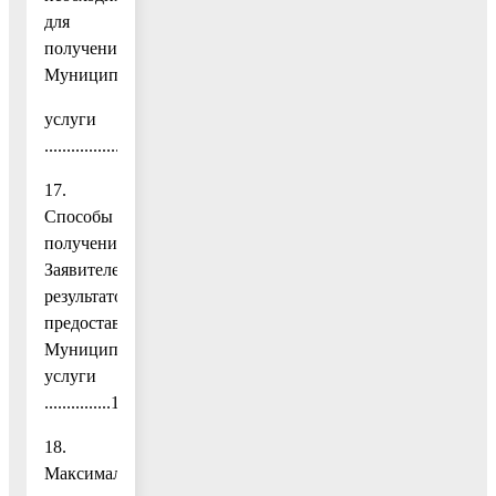
для
получения
Муниципальной
услуги
....................................................................................................
17.
Способы
получения
Заявителем
результатов
предоставления
Муниципальной
услуги
...............17
18.
Максимальный