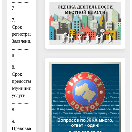
.........................................................................
7
7.
Срок
регистрации
Заявления
......................................................................................................
8
8.
Срок
предоставления
Муниципальной
услуги
................................................................................
8
9.
Правовые