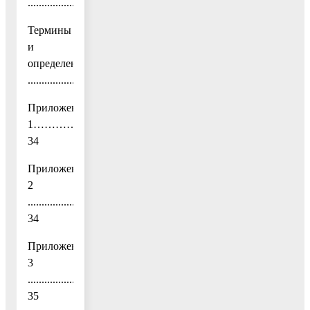
...........................................................26
Термины
и
определения
....................................................................................................
Приложение
1………………………………………………………………
34
Приложение
2
......................................................................................................
34
Приложение
3
......................................................................................................
35