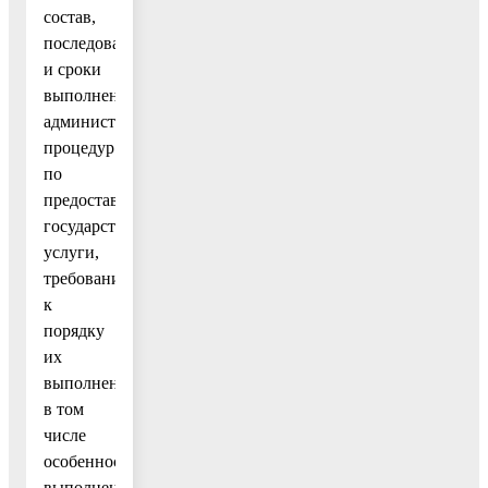
состав,
последовательность
и сроки
выполнения
административных
процедур
по
предоставлению
государственной
услуги,
требования
к
порядку
их
выполнения,
в том
числе
особенности
выполнения