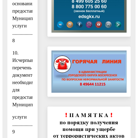
основания
предоставления
Муниципальной
услуги
.......................................................
8
10.
Исчерпывающий
перечень
документов,
необходимых
для
предоставления
Муниципальной
услуги
......................................................................................................
9