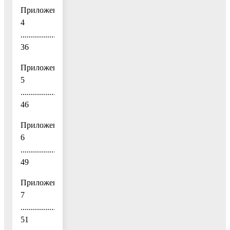
Приложение
4
......................................................................................................
36
Приложение
5
......................................................................................................
46
Приложение
6
......................................................................................................
49
Приложение
7
......................................................................................................
51