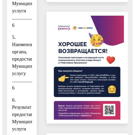
Муниципальной
услуги
...........................................................................................
6
5.
Наименование
органа,
предоставляющего
Муниципальную
услугу
..............................................
6
6.
Результат
предоставления
Муниципальной
услуги