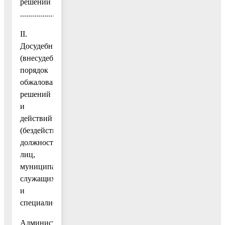
решений
....................................................................24
II.
Досудебный
(внесудебный)
порядок
обжалования
решений
и
действий
(бездействия)
должностных
лиц,
муниципальных
служащих
и
специалистов
Администрации,