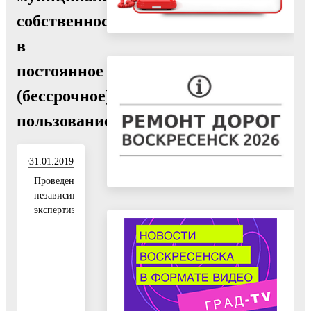
собственности,
в
постоянное
(бессрочное)
пользование"
31.01.2019
Проведение
3
независимой
1
экспертизы:
.
0
1
.
2
0
1