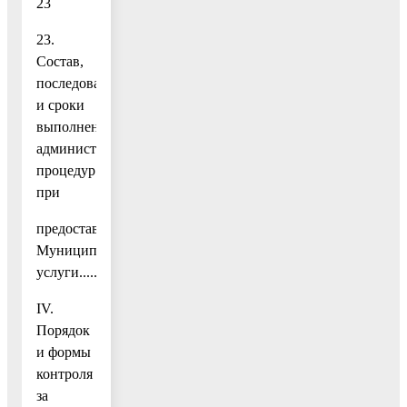
23
23.
Состав,
последовательность
и сроки
выполнения
административных
процедур
при
предоставлении
Муниципальной
услуги........................................................................................
IV.
Порядок
и формы
контроля
за