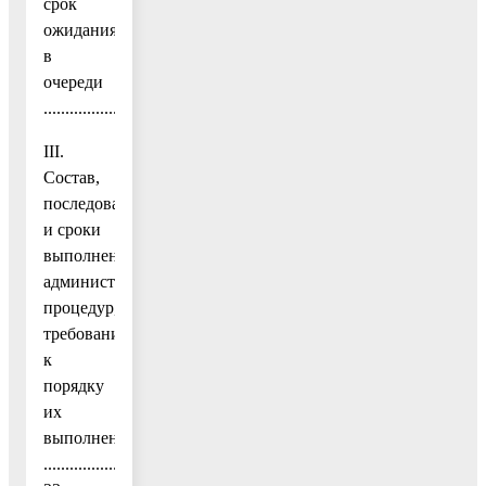
срок
ожидания
в
очереди
........................................................................................17
III.
Состав,
последовательность
и сроки
выполнения
административных
процедур,
требования
к
порядку
их
выполнения
........................................................