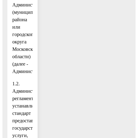
Администрацией
(муниципального
района
или
городского
округа
Московской
области)
(далее -
Администрация).
1.2.
Административный
регламент
устанавливает
стандарт
предоставления
государственной
услуги,