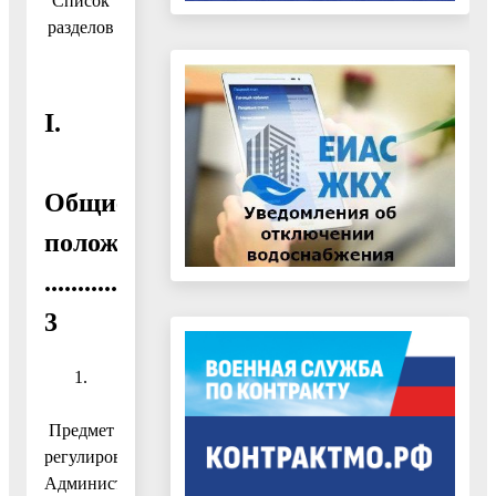
Список
разделов
I.
Общие
положения
....................................................................
3
1.
Предмет
регулирования
Административного