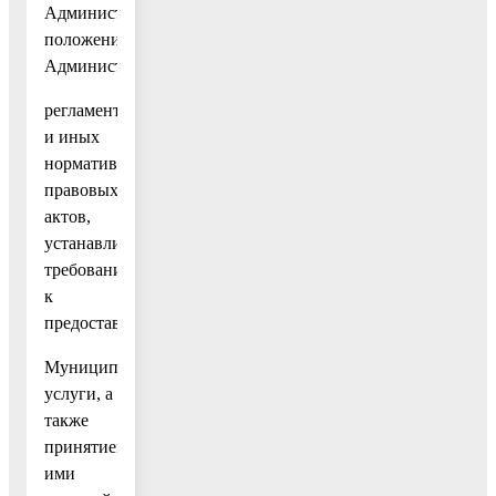
Администрации
положений
Административного
регламента
и иных
нормативных
правовых
актов,
устанавливающих
требования
к
предоставлению
Муниципальной
услуги, а
также
принятием
ими