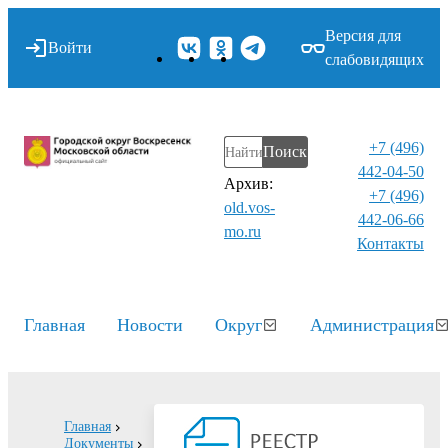
Версия для
Войти
слабовидящих
+7 (496)
Поиск
442-04-50
Архив:
+7 (496)
old.vos-
442-06-66
mo.ru
Контакты⁠
Главная
Новости
Округ
Администрация
Главная
Документы