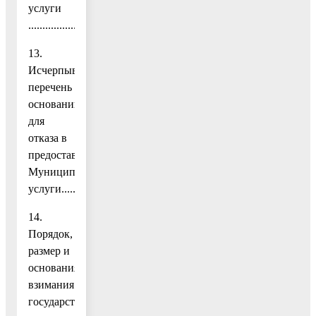
услуги
...................................................................11
13.
Исчерпывающий
перечень
оснований
для
отказа в
предоставлении
Муниципальной
услуги......12
14.
Порядок,
размер и
основания
взимания
государственной