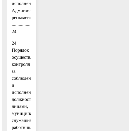
исполнением
Административного
регламента
......................................................................................................
24
24.
Порядок
осуществления
контроля
за
соблюдением
и
исполнением
должностными
лицами,
муниципальными
служащими,
работниками