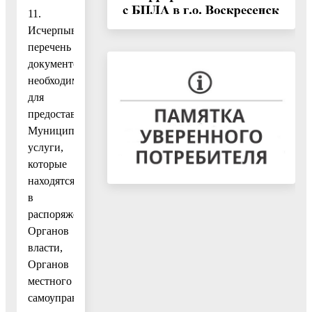
11.
Исчерпывающий
перечень
документов,
необходимых
для
предоставления
Муниципальной
услуги,
которые
находятся
в
распоряжении
Органов
власти,
Органов
местного
самоуправления