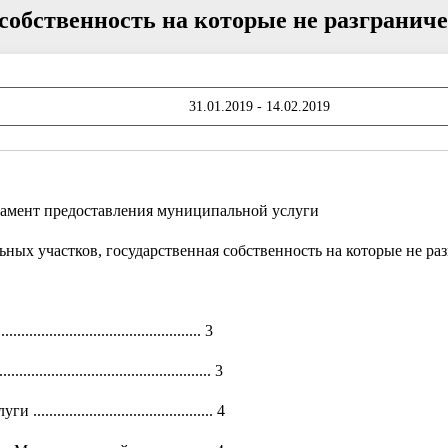
 собственность на которые не разгранич
31.01.2019 - 14.02.2019
амент предоставления муниципальной услуги
ных участков, государственная собственность на которые не ра
.......................................... 3
..................................... 3
................................... 4