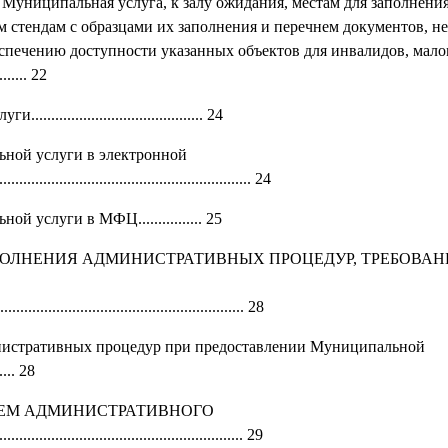
 Муниципальная услуга, к залу ожидания, местам для заполнения
стендам с образцами их заполнения и перечнем документов, н
еспечению доступности указанных объектов для инвалидов, мал
........ 22
.................................. 24
ьной услуги в электронной
.............................................................. 24
 услуги в МФЦ................ 25
ЫПОЛНЕНИЯ АДМИНИСТРАТИВНЫХ ПРОЦЕДУР, ТРЕБОВАН
....................................................... 28
министративных процедур при предоставлении Муниципальной
...... 28
ИЕМ АДМИНИСТРАТИВНОГО
........................................................ 29