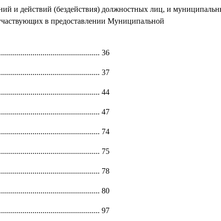
ний и действий (бездействия) должностных лиц, и муниципаль
 участвующих в предоставлении Муниципальной
............................................. 36
............................................. 37
............................................. 44
............................................. 47
............................................. 74
............................................. 75
............................................. 78
............................................. 80
............................................. 97