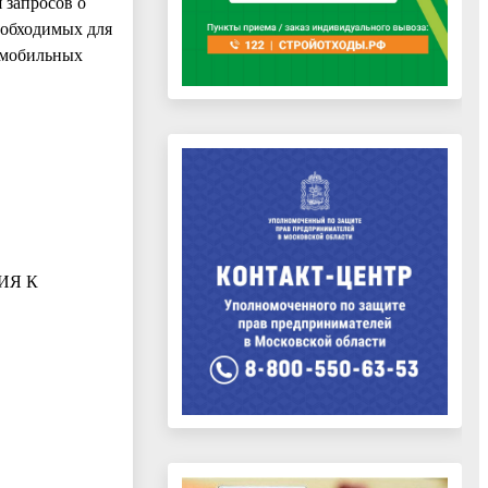
 запросов о
еобходимых для
омобильных
ИЯ К