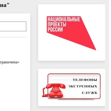
ена"
зграничена»