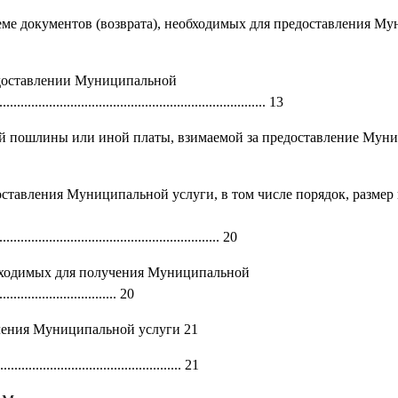
еме документов (возврата), необходимых для предоставления М
едоставлении Муниципальной
.......................................................................... 13
ной пошлины или иной платы, взимаемой за предоставление Мун
оставления Муниципальной услуги, в том числе порядок, размер
............................................................ 20
обходимых для получения Муниципальной
................................. 20
вления Муниципальной услуги 21
........................................ 21