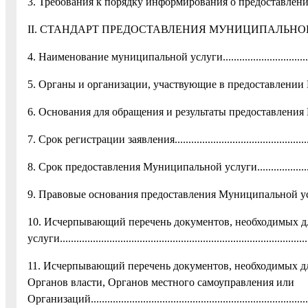
3. Требования к порядку информирования о предоставлении
II. СТАНДАРТ ПРЕДОСТАВЛЕНИЯ МУНИЦИПАЛЬНОЙ УСЛУГИ...
4. Наименование муниципальной услуги..........................................
5. Органы и организации, участвующие в предоставлении Му
6. Основания для обращения и результаты предоставления Му
7. Срок регистрации заявления........................................................
8. Срок предоставления Муниципальной услуги................................
9. Правовые основания предоставления Муниципальной услуги........
10. Исчерпывающий перечень документов, необходимых 
услуги...........................................................................................
11. Исчерпывающий перечень документов, необходимых дл
Органов власти, Органов местного самоуправления или
Организаций..................................................................................