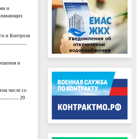
ми и
авливающих
ги и Контроля
.................
решения и
том числе со
.............. 29