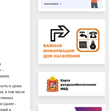
и
е –
ация).
ость и сроки
, в том числе
ативных
 (далее -
ений и