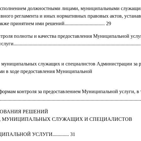
и исполнением должностными лицами, муниципальными служащи
ного регламента и иных нормативных правовых актов, устан
нятием ими решений................................ 29
нтроля полноты и качества предоставления Муниципальной услу
......................................................................................
 и муниципальных служащих и специалистов Администрации за 
ими в ходе предоставления Муниципальной
формам контроля за предоставлением Муниципальной услуги, в 
...........................................................................................
ЛОВАНИЯ РЕШЕНИЙ
ИЦ, МУНИЦИПАЛЬНЫХ СЛУЖАЩИХ И СПЕЦИАЛИСТОВ
НОЙ УСЛУГИ............. 31