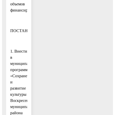
объемов
финансирования
ПОСТАНОВЛЯЮ:
1. Внести
в
муниципальную
программу
«Сохранение
и
развитие
культуры
Воскресенского
муниципального
района