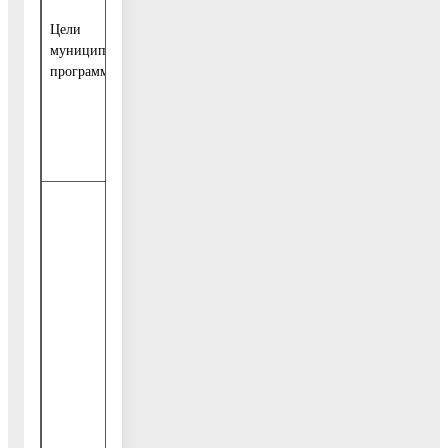
и удовлетворение культурных потребностей
Цели
граждан
муниципальной
программы
2. Повышение качества услуг в сфере
культуры в Воскресенском муниципальном
районе Московской области
Подпрограмма I «Развитие библиотечного
дела в Воскресенском муниципальном
районе»
Подпрограмма II «Развитие самодеятельног
творчества и поддержка основных форм
культурно–досуговой деятельности в
Воскресенском муниципальном районе»