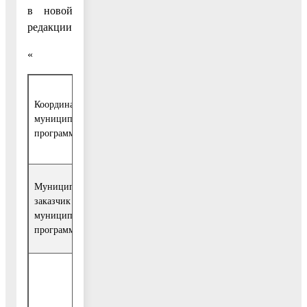
в новой
редакции:
«
Заместитель руководителя администрации
Координатор
Воскресенского муниципального района
муниципальной
Московской области, курирующий вопросы
программы
социальной сферы
Муниципальный
Муниципальное учреждение «Управление
заказчик
культуры администрации Воскресенского
муниципальной
муниципального района Московской област
программы
(далее - Управление культуры)
1. Обеспечение доступности населения
Воскресенского муниципального района
Московской области к культурным ценностя