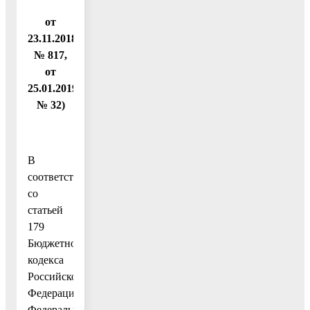
от
23.11.2018
№ 817,
от
25.01.2019
№ 32)
В
соответствии
со
статьей
179
Бюджетного
кодекса
Российской
Федерации,
Федеральным