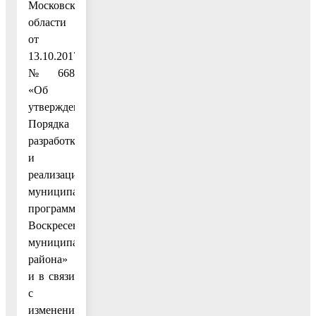
Московской
области
от
13.10.2017
№ 668
«Об
утверждении
Порядка
разработки
и
реализации
муниципальных
программ
Воскресенского
муниципального
района»
и в связи
с
изменением