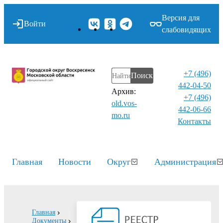
Версия для
Войти
слабовидящих
+7 (496)
Поиск
442-04-50
Архив:
+7 (496)
old.vos-
442-06-66
mo.ru
Контакты⁠
Главная
Новости
Округ
Администрация
Главная
Документы