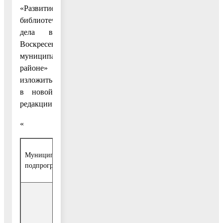
«Развитие
библиотечного
дела в
Воскресенском
муниципальном
районе»
изложить
в новой
редакции:
«
Муниципальный заказчик
МУ «Управление культуры а
подпрограммы
муниципального района Мос
Источник