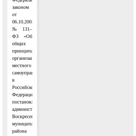
законом
от
06.10.2003
№ 131–
ФЗ «Об
общих
принципах
организации
местного
самоуправления
в
Российской
Федерации»,
постановлением
администрации
Воскресенского
муниципального
района