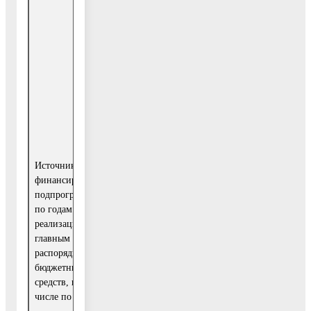
финансирования
Главный
2017
распорядитель
год
бюджетных
средств
Всего: в том
51
числе:
968,8
Средства
бюджета
23
Воскресенского
Источники
651,3
муниципального
финансирования
района
подпрограммы
по годам
реализации и
главным
Иные
27
распорядителям
межбюджетные
182,9
бюджетных
трансферты
средств, в том
числе по годам:
МУ