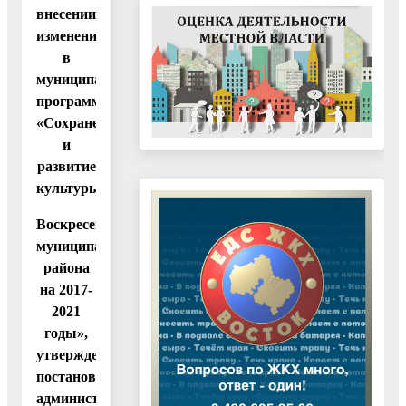
внесении
изменений
в
муниципальную
программу
«Сохранение
и
развитие
культуры
Воскресенского
муниципального
района
на 2017-
2021
годы»,
утвержденную
постановлением
администрации