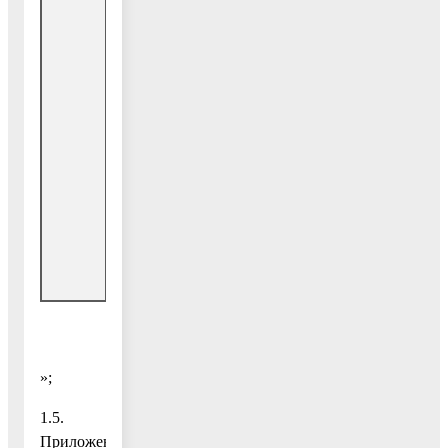
«Управление
Средства
культуры»
бюджета
825,1
Московской
области
Средства
федерального
292,5
бюджета
Внебюджетные
17,0
источники
»;
1.5.
Приложение