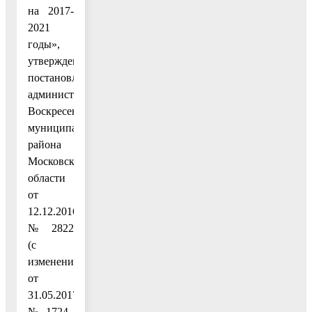
на 2017-
2021
годы»,
утвержденную
постановлением
администрации
Воскресенского
муниципального
района
Московской
области
от
12.12.2016
№ 2822
(с
изменениями
от
31.05.2017
№ 1724–