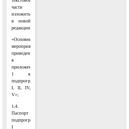
текстовой
части
изложить
в новой
редакции:
«Основные
мероприятия
приведены
в
приложении
1 к
подпрограммам
I, II, IV,
V»;
1.4.
Паспорт
подпрограммы
I