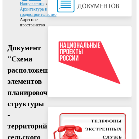
Направления
Архитектура и
градостроительство
Адресное
пространство
Документ
"Схема
расположения
элементов
планировочной
структуры
-
территорий
сельского