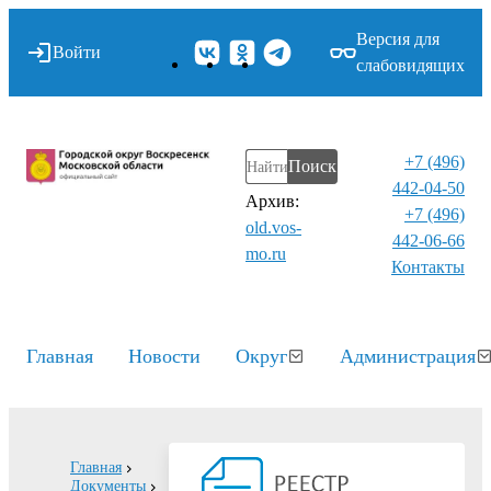
Версия для
Войти
слабовидящих
+7 (496)
Поиск
442-04-50
Архив:
+7 (496)
old.vos-
442-06-66
mo.ru
Контакты⁠
Главная
Новости
Округ
Администрация
Главная
Документы