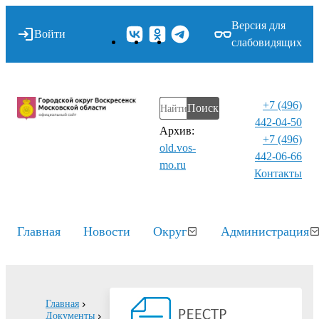
Версия для
Войти
слабовидящих
+7 (496)
Поиск
442-04-50
Архив:
+7 (496)
old.vos-
442-06-66
mo.ru
Контакты⁠
Главная
Новости
Округ
Администрация
Главная
Документы