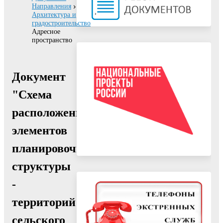
Направления
Архитектура и
градостроительство
Адресное
пространство
Документ
"Схема
расположения
элементов
планировочной
структуры
-
территорий
сельского