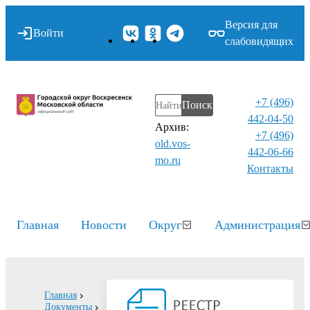
Версия для
Войти
слабовидящих
+7 (496)
Поиск
442-04-50
Архив:
+7 (496)
old.vos-
442-06-66
mo.ru
Контакты⁠
Главная
Новости
Округ
Администрация
Главная
Документы