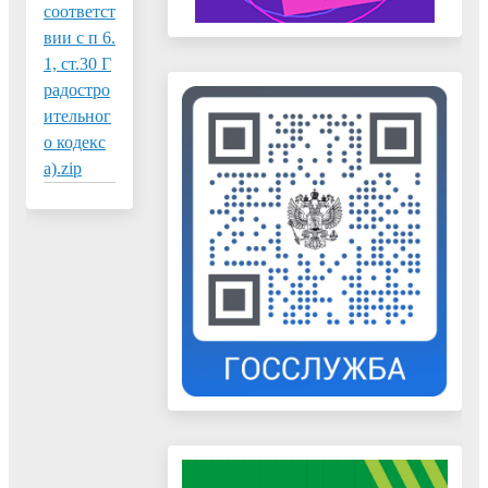
соответст
вии с п 6.
1, ст.30 Г
радостро
ительног
о кодекс
а).zip