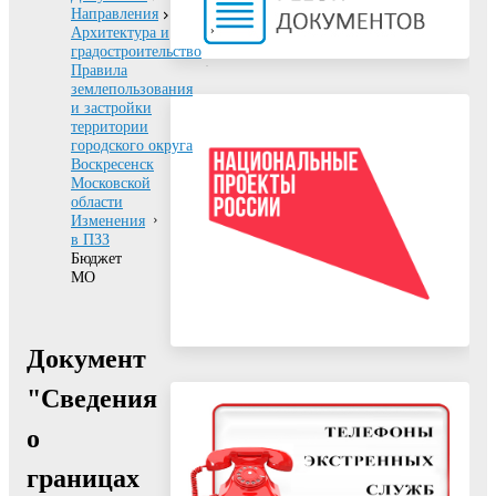
Направления
Архитектура и
градостроительство
Правила
землепользования
и застройки
территории
городского округа
Воскресенск
Московской
области
Изменения
в ПЗЗ
Бюджет
МО
Документ
"Сведения
о
границах