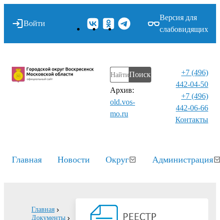
Версия для
Войти
слабовидящих
+7 (496)
Поиск
442-04-50
Архив:
+7 (496)
old.vos-
442-06-66
mo.ru
Контакты⁠
Главная
Новости
Округ
Администрация
Главная
Документы