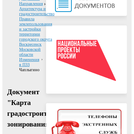
Направления
Архитектура и
градостроительство
Правила
землепользования
и застройки
территории
городского округа
Воскресенск
Московской
области
Изменения
в ПЗЗ
Чаплыгино
Документ
"Карта
градостроительного
зонирования