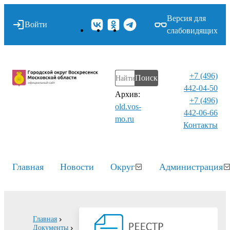
Версия для
Войти
слабовидящих
+7 (496)
Поиск
442-04-50
Архив:
+7 (496)
old.vos-
442-06-66
mo.ru
Контакты⁠
Главная
Новости
Округ
Администрация
Главная
Документы