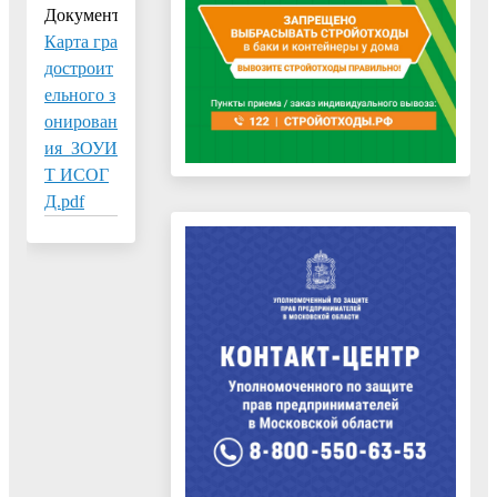
Документ:
Карта гра
достроит
ельного з
онирован
ия_ЗОУИ
Т ИСОГ
Д.pdf