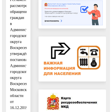
рассмотрения
обращений
граждан
в
Администрации
городского
округа
Воскресенск,
утверждённым
постановлением
Администрации
городского
округа
Воскресенск
Московской
области
от
16.12.2019