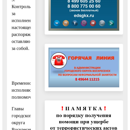
Контроль
за
исполнением
настоящего
распоряжения
оставляю
за собой.
Временно
исполняющий
полномочия
Главы
городского
округа
Воскресенск