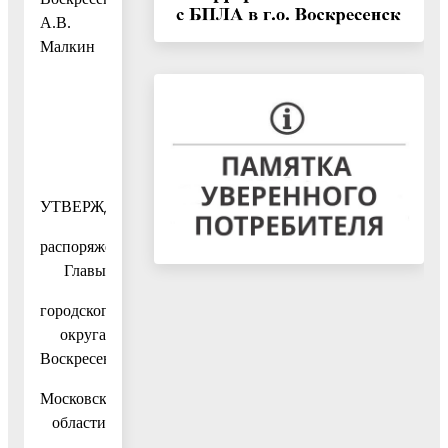
А.В.
Малкин
УТВЕРЖДЕН
распоряжением
Главы
городского
округа
Воскресенск
Московской
области