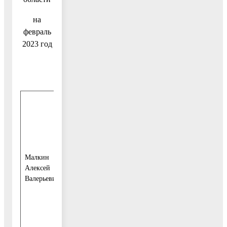
на
февраль
2023 год
28 февраля
2023 года с
15-00 до
17-00
Временно
Малкин
8-й этаж,
исполняющий
Алексей
конференц-
полномочия
Валерьевич
зал
Главы
Телефон
для записи:
849644-2-