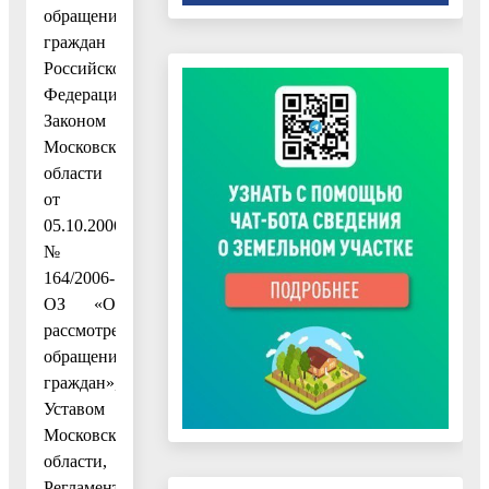
обращений
граждан
Российской
Федерации»,
Законом
Московской
области
от
05.10.2006
№
164/2006-
ОЗ «О
рассмотрении
обращений
граждан»,
Уставом
Московской
области,
Регламентом