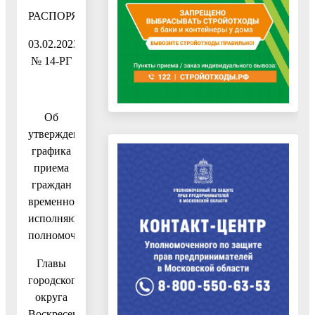
РАСПОРЯЖЕНИЕ
03.02.2023
№ 14-РГ
Об
утверждении
графика
приема
граждан
временно
исполняющим
полномочия
Главы
городского
округа
Воскресенск