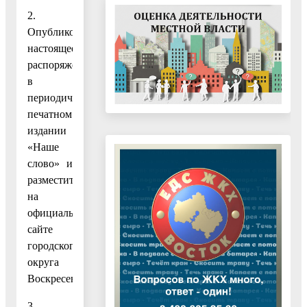
2.
Опубликовать
настоящее
распоряжение
в
периодическом
печатном
издании
«Наше
слово» и
разместить
на
официальном
сайте
городского
округа
Воскресенск.
3.