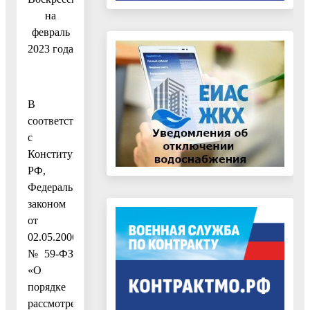
на
февраль
2023 года
В
соответствии
с
Конституцией
РФ,
Федеральным
законом
от
02.05.2006
№ 59-ФЗ
«О
порядке
рассмотрения