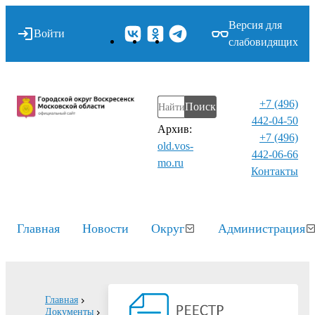
Версия для
Войти
слабовидящих
+7 (496)
Поиск
442-04-50
Архив:
+7 (496)
old.vos-
442-06-66
mo.ru
Контакты⁠
Главная
Новости
Округ
Администрация
Главная
Документы