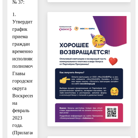
№ 37:
1.
Утвердить
график
приема
граждан
временно
исполняющим
полномочия
Главы
городского
округа
Воскресенск
на
февраль
2023
года.
(Прилагается).