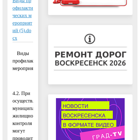
Виды пр
офилакти
ческих м
ероприят
ий (5).do
cx
Виды
профилактических
мероприятий
4.2. При
осуществлении
муниципального
жилищного
контроля
могут
проводиться