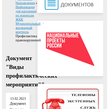
Направления
Информация
для населения
по вопросам
ЖКК
Муниципальный
жилищный
контроль
Профилактика
правонарушений
Документ
"Виды
профилактических
мероприятий"
13.02.2023
Документ: