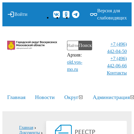
Версия для
Войти
слабовидящих
+7 (496)
Поиск
442-04-50
Архив:
+7 (496)
old.vos-
442-06-66
mo.ru
Контакты⁠
Главная
Новости
Округ
Администрация
Главная
Документы