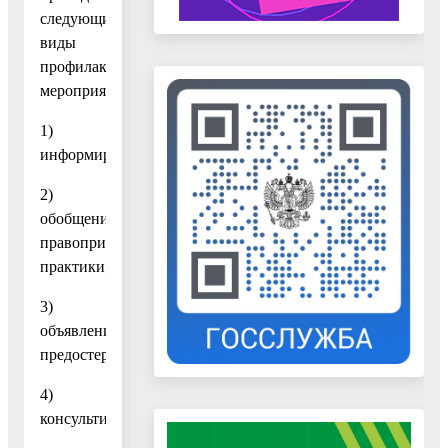
следующие
виды
профилактических
мероприятий:
1)
информирование;
2)
обобщение
правоприменительной
практики;
3)
объявление
предостережений;
4)
консультирование;