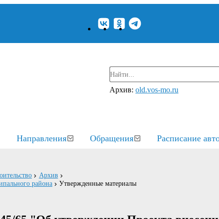
Архив:
old.vos-mo.ru
Направления
Обращения
Расписание авт
оительство
Архив
ипального района
Утвержденные материалы