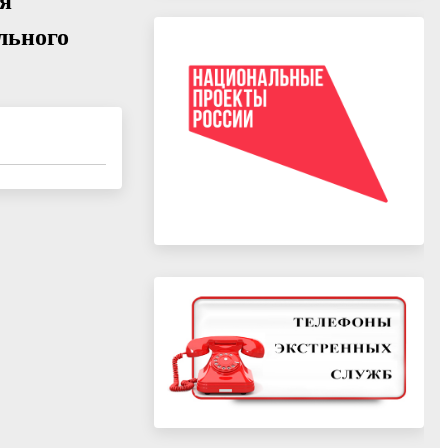
ия
льного