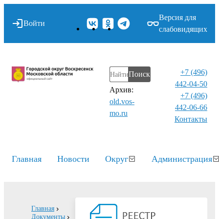
Версия для
Войти
слабовидящих
+7 (496)
Поиск
442-04-50
Архив:
+7 (496)
old.vos-
442-06-66
mo.ru
Контакты⁠
Главная
Новости
Округ
Администрация
Главная
Документы