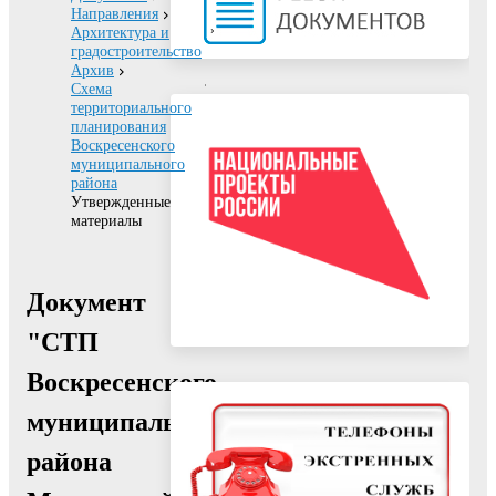
Направления
Архитектура и
градостроительство
Архив
Схема
территориального
планирования
Воскресенского
муниципального
района
Утвержденные
материалы
Документ
"СТП
Воскресенского
муниципального
района