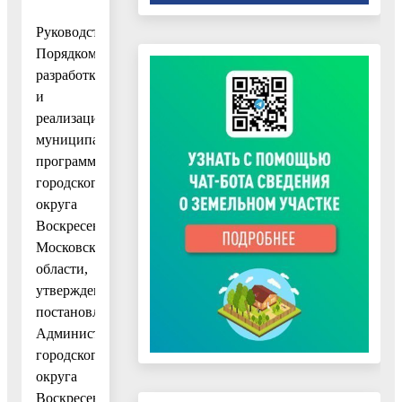
Руководствуясь
Порядком
разработки
и
реализации
муниципальных
программ
городского
округа
Воскресенск
Московской
области,
утвержденным
постановлением
Администрации
городского
округа
Воскресенск