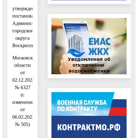
утвержденную
постановлением
Администрации
городского
округа
Воскресенск
Московской
области
от
02.12.2022
№ 6327
(с
изменениями
от
06.02.2023
№ 505)