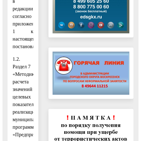
в
редакции
согласно
приложению
1 к
настоящему
постановлению;
1.2.
Раздел 7
«Методика
расчета
значений
целевых
показателей
реализации
муниципальной
программы
«Предпринимательство»