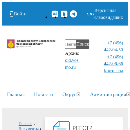
Версия для
Войти
слабовидящих
+7 (496)
Поиск
442-04-50
Архив:
+7 (496)
old.vos-
442-06-66
mo.ru
Контакты⁠
Главная
Новости
Округ
Администрация
Главная
Документы