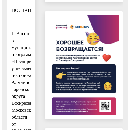
ПОСТАНОВЛЯЮ:
1. Внести
в
муниципальную
программу
«Предпринимательство»,
утвержденную
постановлением
Администрации
городского
округа
Воскресенск
Московской
области
от