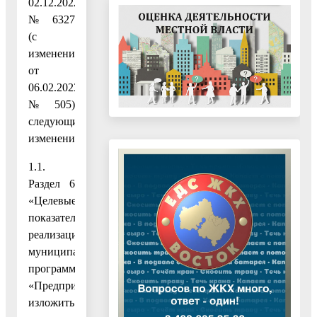
02.12.2022
№ 6327
(с
изменениями
от
06.02.2023
№ 505)
следующие
изменения:
1.1.
Раздел 6
«Целевые
показатели
реализации
муниципальной
программы
«Предпринимательство»
изложить