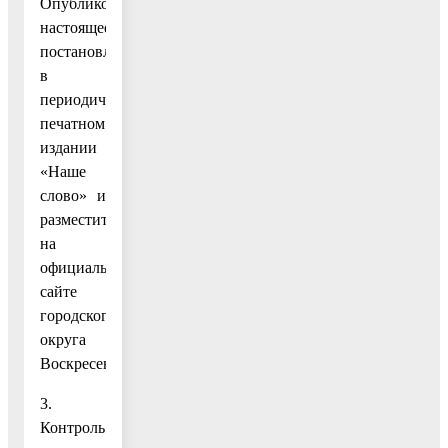
Опубликовать
настоящее
постановление
в
периодическом
печатном
издании
«Наше
слово» и
разместить
на
официальном
сайте
городского
округа
Воскресенск.
3.
Контроль