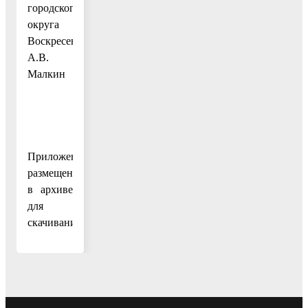
городского
округа
Воскресенск
А.В.
Малкин
Приложение
размещено
в архиве
для
скачивания