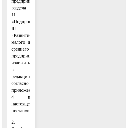
предпринимательства»
раздела
11
«Подпрограмма
III
«Развитие
малого и
среднего
предпринимательства»
изложить
в
редакции
согласно
приложению
4 к
настоящему
постановлению.
2.