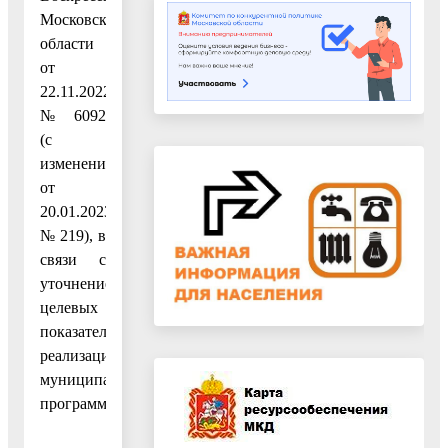
Московской
области
от
22.11.2022
№ 6092
(с
изменением
от
20.01.2023
№ 219), в
связи с
уточнением
целевых
показателей
реализации
муниципальной
программы