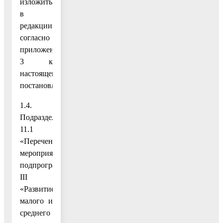
изложить
в
редакции
согласно
приложению
3 к
настоящему
постановлению;
1.4.
Подраздел
11.1
«Перечень
мероприятий
подпрограммы
III
«Развитие
малого и
среднего