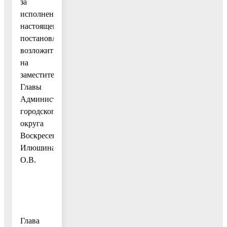
за
исполнением
настоящего
постановления
возложить
на
заместителя
Главы
Администрации
городского
округа
Воскресенск
Илюшина
О.В.
Глава