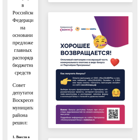
в
Российской
Федерации»,
на
основании
предложений
главных
распорядителей
бюджетных
средств
Совет
депутатов
Воскресенского
муниципального
района
решил:
1. Внести в