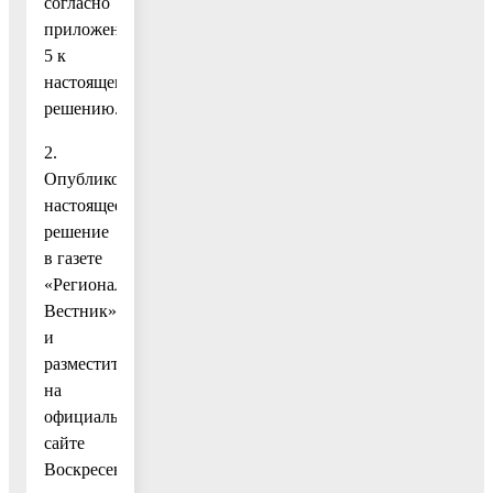
согласно
приложению
5 к
настоящему
решению.
2.
Опубликовать
настоящее
решение
в газете
«Региональный
Вестник»
и
разместить
на
официальном
сайте
Воскресенского