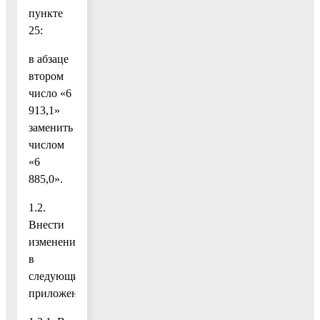
пункте
25:
в абзаце
втором
число «6
913,1»
заменить
числом
«6
885,0».
1.2.
Внести
изменения
в
следующие
приложения: