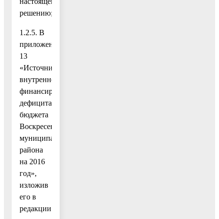
настоящему
решению;
1.2.5. В
приложение
13
«Источники
внутреннего
финансирования
дефицита
бюджета
Воскресенского
муниципального
района
на 2016
год»,
изложив
его в
редакции