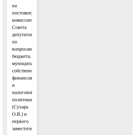
на
постоянную
комиссию
Совета
депутатов
по
вопросам
бюджета,
муниципальной
собственности,
финансовой
и
налоговой
политики
(Сухарь
О.В.) и
первого
заместителя