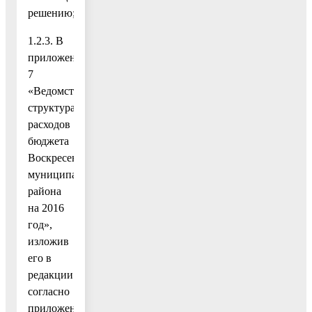
решению;
1.2.3. В
приложение
7
«Ведомственная
структура
расходов
бюджета
Воскресенского
муниципального
района
на 2016
год»,
изложив
его в
редакции
согласно
приложению