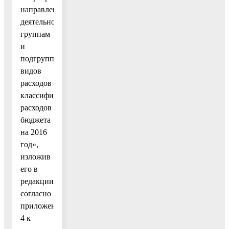
направлениям
деятельности),
группам
и
подгруппам
видов
расходов
классификации
расходов
бюджета
на 2016
год»,
изложив
его в
редакции
согласно
приложению
4 к