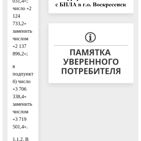
031,4»;
число «2
124
733,2»
заменить
числом
«2 137
896,2»;
в
подпункте
б) число
«3 706
338,4»
заменить
числом
«3 719
501,4».
1.1.2. В