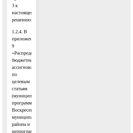
3 к
настоящему
решению;
1.2.4. В
приложение
9
«Распределение
бюджетных
ассигнований
по
целевым
статьям
(муниципальным
программам
Воскресенского
муниципального
района и
непрограммным