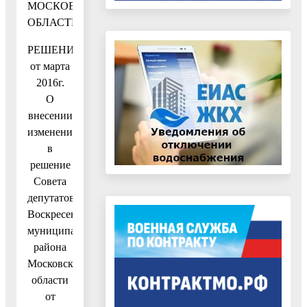
МОСКОВСКОЙ
ОБЛАСТИ
РЕШЕНИЕ
от марта
2016г.
О
внесении
изменений
в
решение
Совета
депутатов
Воскресенского
муниципального
района
Московской
области
от