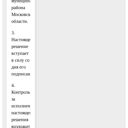
муниципального
района
Московской
области.
3.
Настоящее
решение
вступает
в силу со
дня его
подписания.
4.
Контроль
за
исполнением
настоящего
решения
возложить