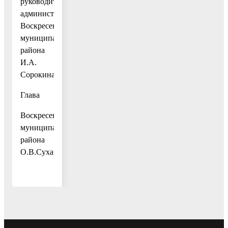
руководителя
администрации
Воскресенского
муниципального
района
И.А.
Сорокина.
Глава
Воскресенского
муниципального
района
О.В.Сухарь