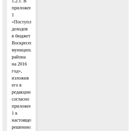
1.2.1. В
приложение
1
«Поступление
доходов
в бюджет
Воскресенского
муниципального
района
на 2016
год»,
изложив
его в
редакции
согласно
приложению
1 к
настоящему
решению;