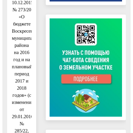
10.12.2015
№ 273/20
«О
бюджете
Воскресенского
муниципального
района
на 2016
год и на
плановый
период
2017 и
2018
годов» (с
изменениями
от
29.01.2016
№
285/22,