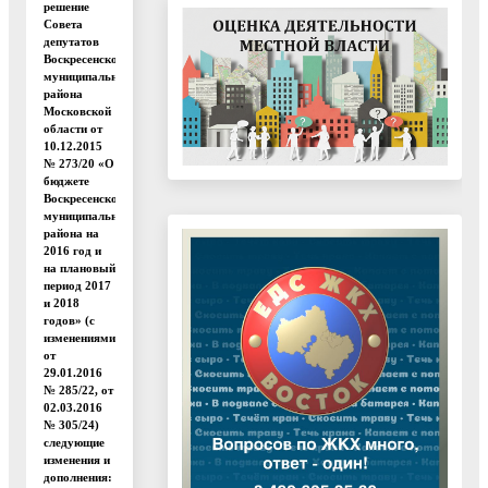
решение
Совета
депутатов
Воскресенского
муниципального
района
Московской
области от
10.12.2015
№ 273/20 «О
бюджете
Воскресенского
муниципального
района на
2016 год и
на плановый
период 2017
и 2018
годов» (с
изменениями
от
29.01.2016
№ 285/22, от
02.03.2016
№ 305/24)
следующие
изменения и
дополнения: