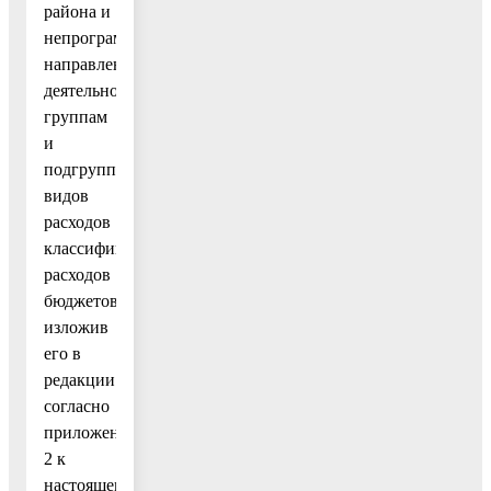
района и
непрограммным
направлениям
деятельности),
группам
и
подгруппам
видов
расходов
классификации
расходов
бюджетов»,
изложив
его в
редакции
согласно
приложению
2 к
настоящему