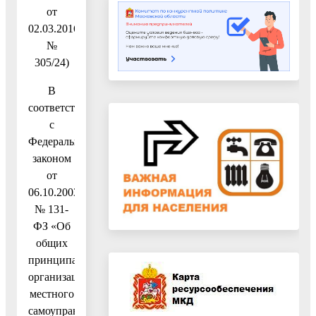
от
02.03.2016
№
305/24)
В
соответствии
с
Федеральным
законом
от
06.10.2003
№ 131-
ФЗ «Об
общих
принципах
организации
местного
самоуправления