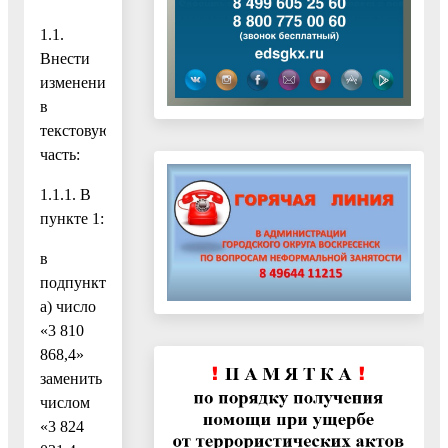
1.1.
Внести
изменения
в
текстовую
часть:
1.1.1. В
пункте 1:
в
подпункте,
а) число
«3 810
868,4»
заменить
числом
«3 824