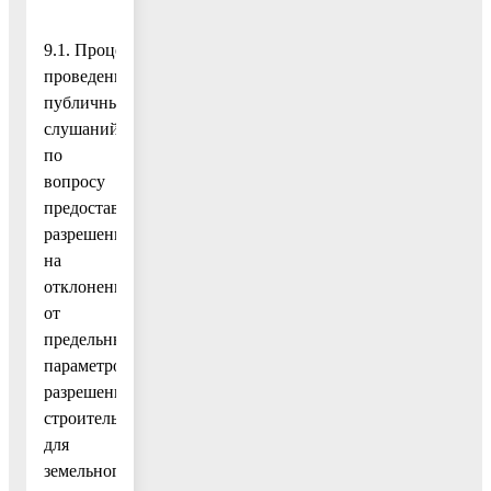
9.1. Процедура
проведения
публичных
слушаний
по
вопросу
предоставления
разрешения
на
отклонение
от
предельных
параметров
разрешенного
строительства
для
земельного