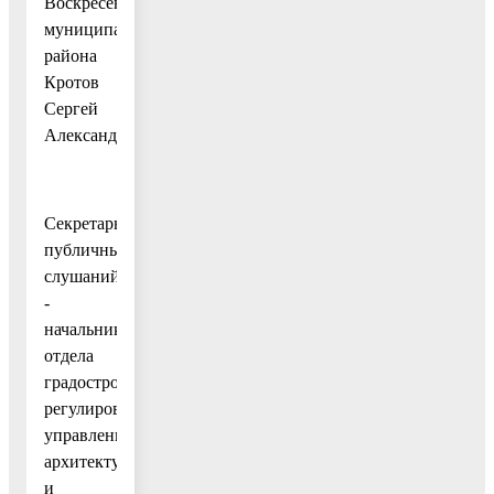
Воскресенского
муниципального
района
Кротов
Сергей
Александрович.
Секретарь
публичных
слушаний
-
начальник
отдела
градостроительного
регулирования
управления
архитектуры
и