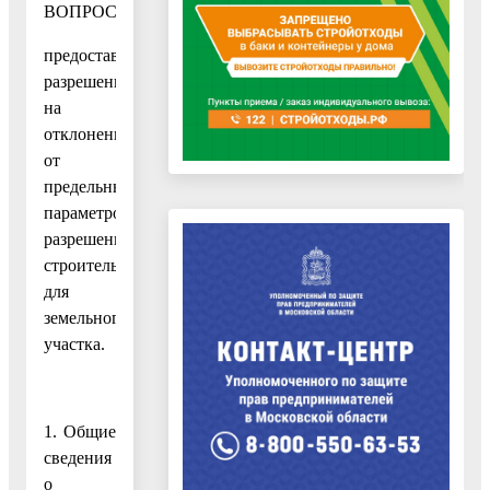
ВОПРОСАМ
предоставления
разрешения
на
отклонение
от
предельных
параметров
разрешенного
строительства
для
земельного
участка.
1. Общие
сведения
о