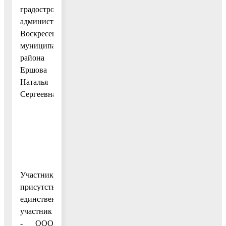
градостроительства
администрации
Воскресенского
муниципального
района
Ершова
Наталья
Сергеевна.
Участники:
присутствует
единственный
участник
- ООО