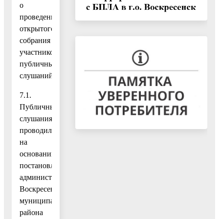
о
проведении
открытого
собрания
участников
публичных
слушаний:
7.1.
Публичные
слушания
проводились
на
основании
постановления
администрации
Воскресенского
муниципального
района