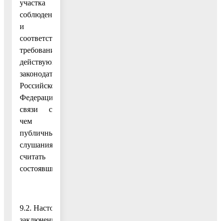
участка
соблюдена
и
соответствует
требованиям
действующего
законодательства
Российской
Федерации в
связи с
чем
публичные
слушания
считать
состоявшимися.
9.2. Настоящее
заключение