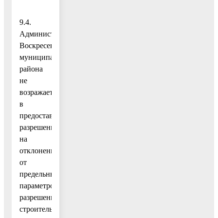
9.4.
Администрация
Воскресенского
муниципального
района
не
возражает
в
предоставлении
разрешения
на
отклонение
от
предельных
параметров
разрешенного
строительства для