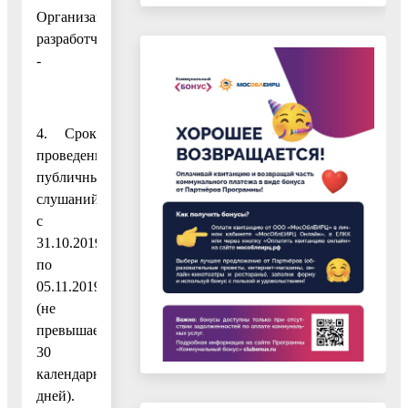
Организация
разработчик:
-
4. Срок
проведения
публичных
слушаний:
с
31.10.2019
по
05.11.2019
(не
превышает
30
календарных
дней).