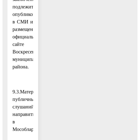
подлежит
опубликованию
в СМИ и
размещению на
официальном
сайте
Воскресенского
муниципального
района.
9.3.Материалы
публичных
слушаний
направить
в
Мособлархитектуру.