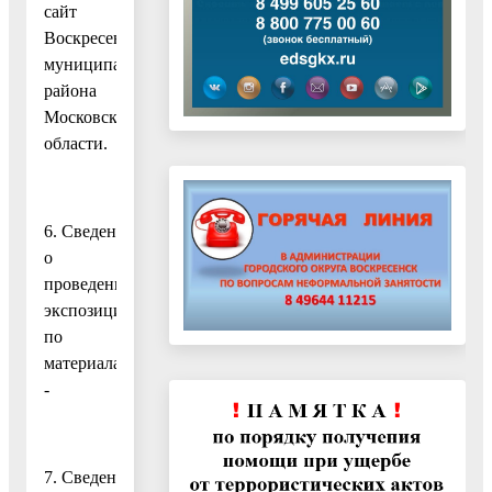
сайт
Воскресенского
муниципального
района
Московской
области.
6. Сведения
о
проведении
экспозиции
по
материалам:
-
7. Сведения