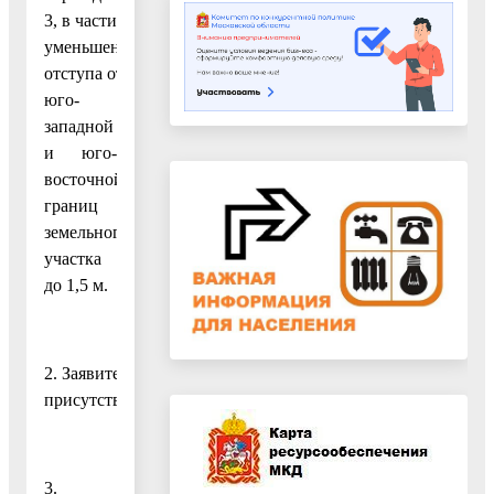
3, в части
уменьшения
отступа от
юго-
западной
и юго-
восточной
границ
земельного
участка
до 1,5 м.
2. Заявитель:
присутствует.
3.