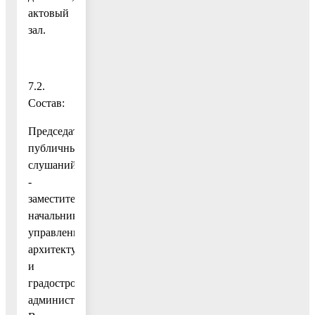
актовый
зал.
7.2.
Состав:
Председатель
публичных
слушаний
-
заместитель
начальника
управления
архитектуры
и
градостроительства
администрации