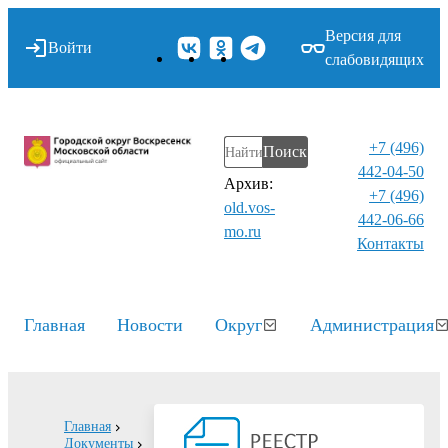
Версия для
Войти
слабовидящих
+7 (496)
Поиск
442-04-50
Архив:
+7 (496)
old.vos-
442-06-66
mo.ru
Контакты⁠
Главная
Новости
Округ
Администрация
Главная
Документы