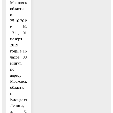
Московской
области
от
25.10.2019
г. №
1311, 01
ноября
2019
года, в 16
часов 00
минут,
по
адресу:
Московская
область,
г.
Воскресенск, пл.
Ленина,
д. 3,