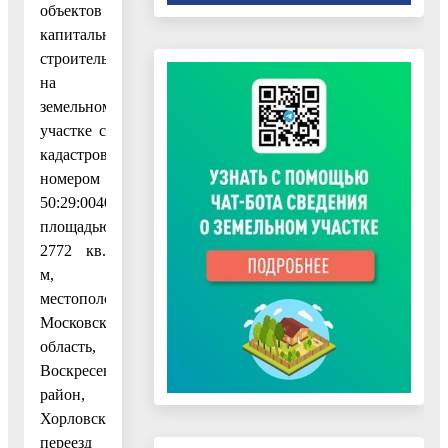
объектов
капитального
строительства
на
земельном
участке с
кадастровым
номером
50:29:0040253:67
площадью
2772 кв.
м,
местоположение:
Московская
область,
Воскресенский
район,
Хорловский
переезд