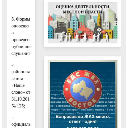
5. Формы
оповещения
о
проведении
публичных
слушаний:
-
районная
газета
«Наше
слово» от
31.10.2019
№ 125;
-
официальный