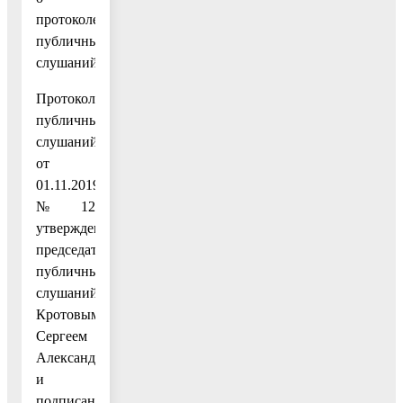
протоколе
публичных
слушаний:
Протокол
публичных
слушаний
от
01.11.2019
№ 12
утвержден
председателем
публичных
слушаний
Кротовым
Сергеем
Александровичем
и
подписан