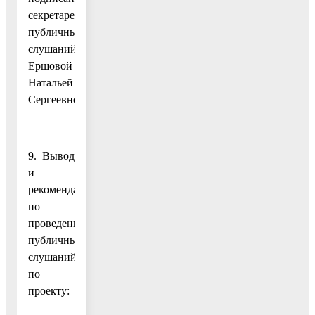
секретарем
публичных
слушаний
Ершовой
Натальей
Сергеевной.
9. Выводы
и
рекомендации
по
проведению
публичных
слушаний
по
проекту: