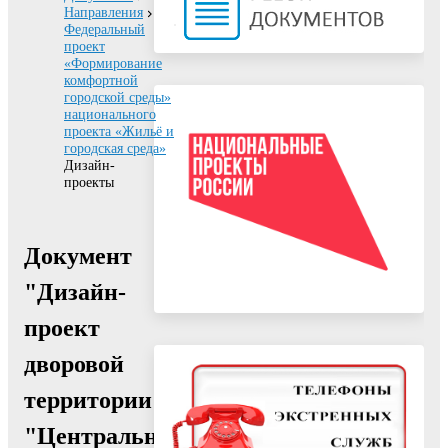
Направления
Федеральный
проект
«Формирование
комфортной
городской среды»
национального
проекта «Жильё и
городская среда»
Дизайн-
проекты
Документ
"Дизайн-
проект
дворовой
территории
"Центральная