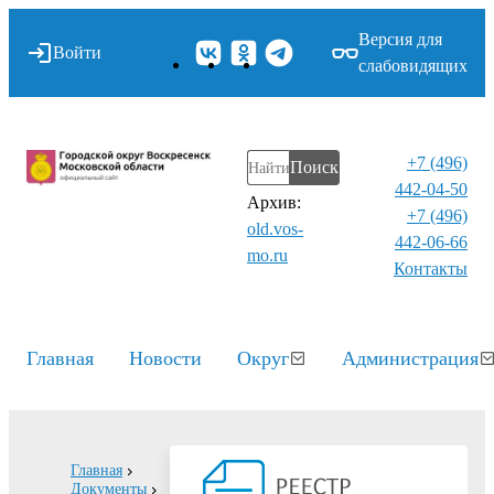
Версия для
Войти
слабовидящих
+7 (496)
Поиск
442-04-50
Архив:
+7 (496)
old.vos-
442-06-66
mo.ru
Контакты⁠
Главная
Новости
Округ
Администрация
Главная
Документы