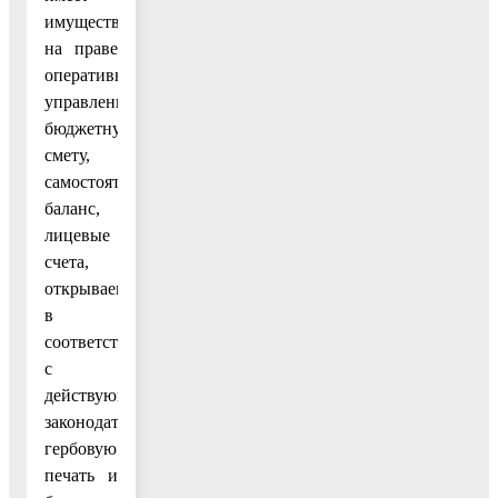
имущество
на праве
оперативного
управления,
бюджетную
смету,
самостоятельный
баланс,
лицевые
счета,
открываемые
в
соответствии
с
действующим
законодательством,
гербовую
печать и