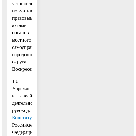
установлены
нормативными
правовыми
актами
органов
местного
самоуправления
городского
округа
Воскресенск.
1.6.
Учреждение
в своей
деятельности
руководствуется
Конституцией
Российской
Федерации,