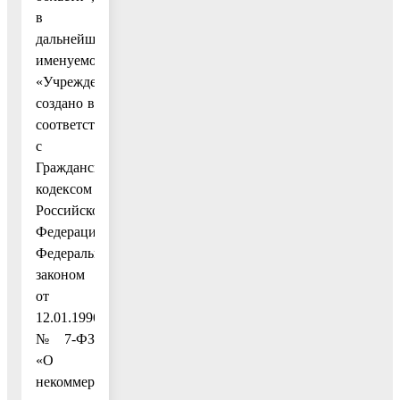
в
дальнейшем
именуемое
«Учреждение»,
создано в
соответствии
с
Гражданским
кодексом
Российской
Федерации,
Федеральным
законом
от
12.01.1996
№ 7-ФЗ
«О
некоммерческих