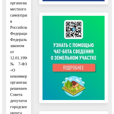
организации
местного
самоуправления
в
Российской
Федерации»,
Федеральным
законом
от
12.01.1996
№ 7-ФЗ
«О
некоммерческих
организациях»,
решением
Совета
депутатов
городского
округа