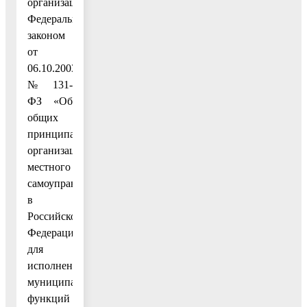
организациях»,
Федеральным
законом
от
06.10.2003
№ 131-
ФЗ «Об
общих
принципах
организации
местного
самоуправления
в
Российской
Федерации»
для
исполнения
муниципальных
функций