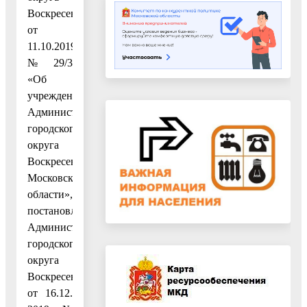
Воскресенск
от
11.10.2019
№ 29/3
«Об
учреждении
Администрации
городского
округа
Воскресенск
Московской
области»,
постановлением
Администрации
городского
округа
Воскресенск
от 16.12.