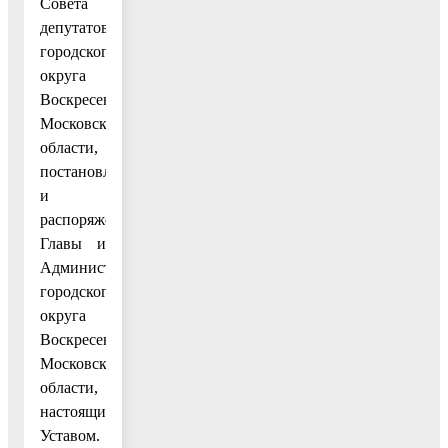
Совета
депутатов
городского
округа
Воскресенск
Московской
области,
постановлениями
и
распоряжениями
Главы и
Администрации
городского
округа
Воскресенск
Московской
области,
настоящим
Уставом.