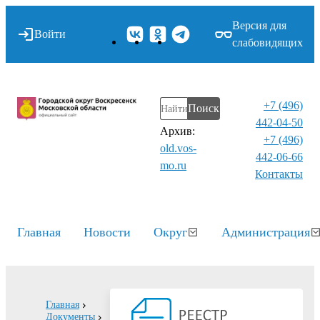
Версия для
Войти
слабовидящих
+7 (496)
Поиск
442-04-50
Архив:
+7 (496)
old.vos-
442-06-66
mo.ru
Контакты⁠
Главная
Новости
Округ
Администрация
Главная
Документы