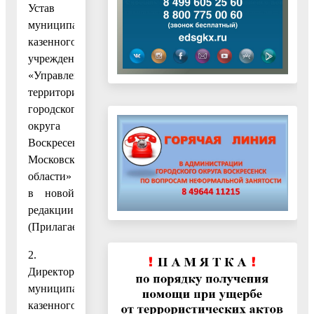
Устав
муниципального
казенного
учреждения
«Управление
территорией
городского
округа
Воскресенск
Московской
области»
в новой
редакции.
(Прилагается.)
2.
Директору
муниципального
казенного