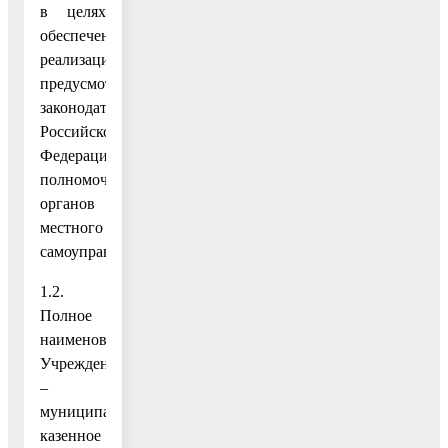
в целях
обеспечения
реализации
предусмотренных
законодательством
Российской
Федерации
полномочий
органов
местного
самоуправления.
1.2.
Полное
наименование
Учреждения
–
муниципальное
казенное