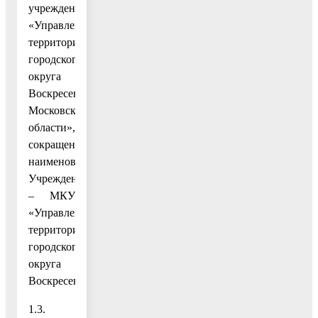
учреждение
«Управление
территорией
городского
округа
Воскресенск
Московской
области»,
сокращенное
наименование
Учреждения
– МКУ
«Управление
территорией
городского
округа
Воскресенск».
1.3.