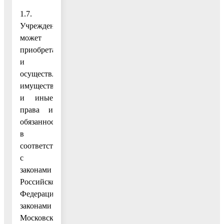
1.7.
Учреждение
может
приобретать
и
осуществлять
имущественные
и иные
права и
обязанности
в
соответствии
с
законами
Российской
Федерации,
законами
Московской