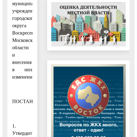
муниципальных
учреждений
городского
округа
Воскресенск
Московской
области
и
внесения
в них
изменений»
ПОСТАНОВЛЯЮ:
1.
Утвердить