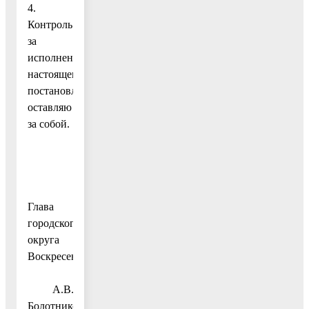
4.
Контроль
за
исполнением
настоящего
постановления
оставляю
за собой.
Глава
городского
округа
Воскресенск
А.В.
Болотников