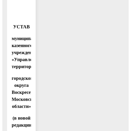
УСТАВ
муниципального
казенного
учреждения
«Управление
территорией
городского
округа
Воскресенск
Московской
области»
(в новой
редакции)