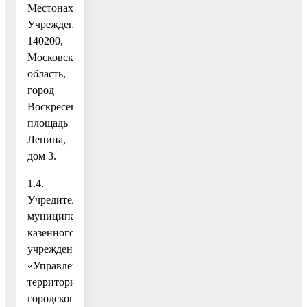
Местонахождение
Учреждения:
140200,
Московская
область,
город
Воскресенск,
площадь
Ленина,
дом 3.
1.4.
Учредителем
муниципального
казенного
учреждения
«Управление
территорией
городского