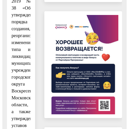
2019 №
38 «Об
утверждении
порядка
создания,
реорганизации,
изменения
типа и
ликвидации
муниципальных
учреждений
городского
округа
Воскресенск
Московской
области,
а также
утверждения
уставов