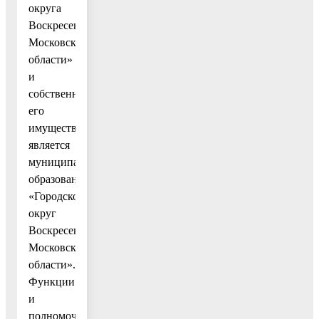
округа
Воскресенск
Московской
области»
и
собственником
его
имущества
является
муниципальное
образование
«Городской
округ
Воскресенск
Московской
области».
Функции
и
полномочия