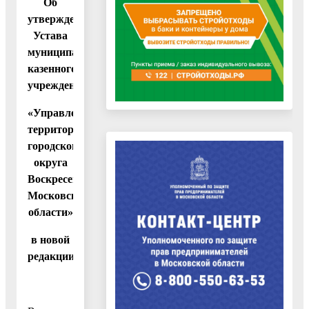
Об
утверждении
Устава
муниципального
казенного
учреждения
«Управление
территорией
городского
округа
Воскресенск
Московской
области»
в новой
редакции