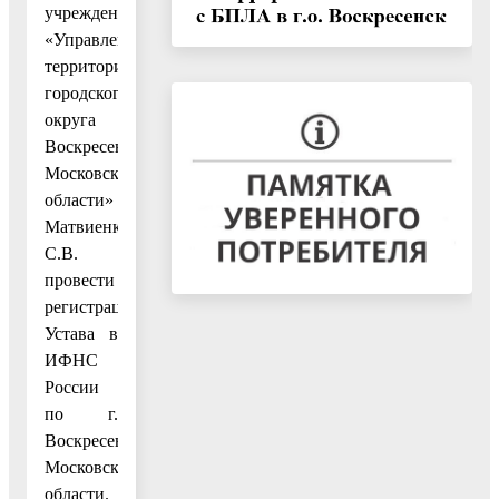
учреждения
«Управление
территорией
городского
округа
Воскресенск
Московской
области»
Матвиенко
С.В.
провести
регистрацию
Устава в
ИФНС
России
по г.
Воскресенску
Московской
области.