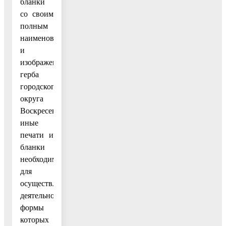
бланки
со своим
полным
наименованием
и
изображением
герба
городского
округа
Воскресенск,
иные
печати и
бланки
необходимые
для
осуществления
деятельности,
формы
которых