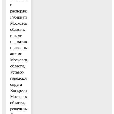
и
распоряжениями
Губернатора
Московской
области,
иными
нормативными
правовыми
актами
Московской
области,
Уставом
городского
округа
Воскресенск
Московской
области,
решениями