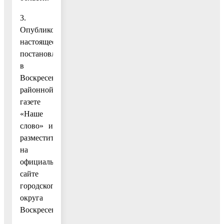
3.
Опубликовать
настоящее
постановление
в
Воскресенской
районной
газете
«Наше
слово» и
разместить
на
официальном
сайте
городского
округа
Воскресенск.