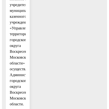
учредителя
муниципального
казенного
учреждения
«Управление
территорией
городского
округа
Воскресенск
Московской
области»
осуществляет
Администрация
городского
округа
Воскресенск
Московской
области.