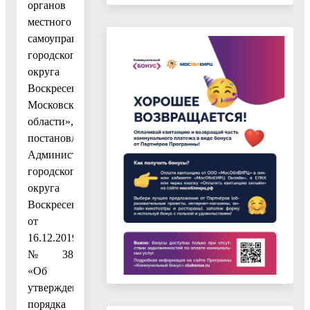
органов
местного
самоуправления
городского
округа
Воскресенск
Московской
области»,
постановлением
Администрации
городского
округа
Воскресенск
от
16.12.2019
№ 38
«Об
утверждении
порядка