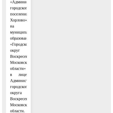
«Администрация
городского
поселения
Хорлово»
на
муниципальное
образование
«Городской
округ
Воскресенск
Московской
области»
в лице
Администрации
городского
округа
Воскресенск
Московской
области.