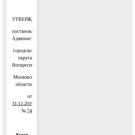
УТВЕРЖДЕН
постановлением
Администрации
городского
округа
Воскресенск
Московской
области
от
31.12.2019
№
74
Устав