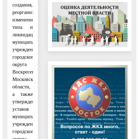
создания,
реорганизации,
изменения
типа и
ликвидации
муниципальных
учреждений
городского
округа
Воскресенск
Московской
области,
а также
утверждения
уставов
муниципальных
учреждений
городского
округа