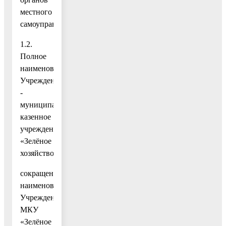
местного
самоуправления.
1.2.
Полное
наименование
Учреждения
-
муниципальное
казенное
учреждение
«Зелёное
хозяйство».
сокращенное
наименование
Учреждения:
МКУ
«Зелёное