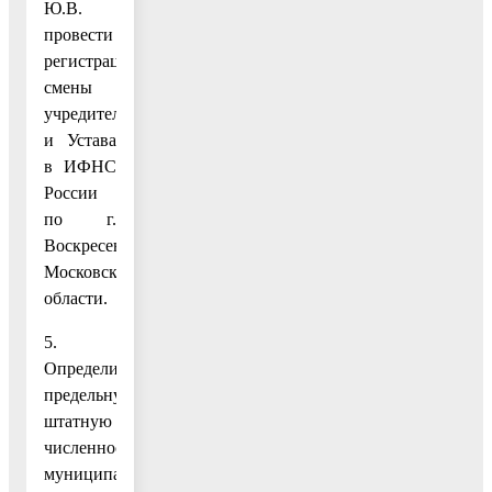
Ю.В.
провести
регистрацию
смены
учредителя
и Устава
в ИФНС
России
по г.
Воскресенску
Московской
области.
5.
Определить
предельную
штатную
численность
муниципального