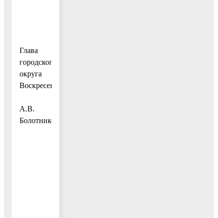
Глава
городского
округа
Воскресенск
А.В.
Болотников