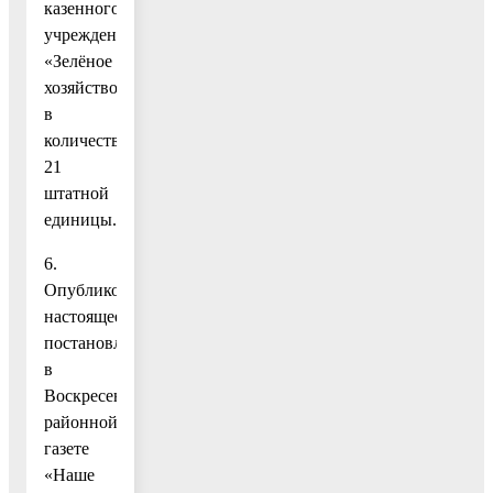
казенного
учреждения
«Зелёное
хозяйство»
в
количестве
21
штатной
единицы.
6.
Опубликовать
настоящее
постановление
в
Воскресенской
районной
газете
«Наше