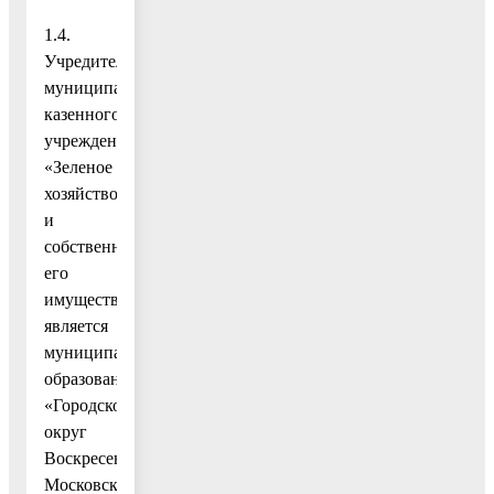
1.4.
Учредителем
муниципального
казенного
учреждения
«Зеленое
хозяйство»
и
собственником
его
имущества
является
муниципальное
образование
«Городской
округ
Воскресенск
Московской