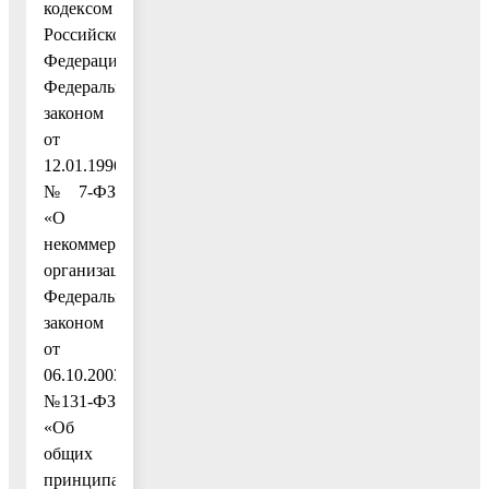
кодексом
Российской
Федерации,
Федеральным
законом
от
12.01.1996
№7-ФЗ
«О
некоммерческих
организациях»,
Федеральным
законом
от
06.10.2003
№131-ФЗ
«Об
общих
принципах