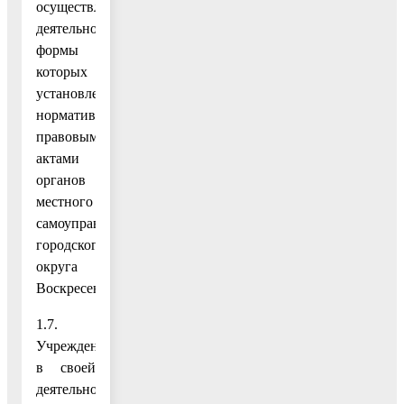
осуществления
деятельности,
формы
которых
установлены
нормативными
правовыми
актами
органов
местного
самоуправления
городского
округа
Воскресенск.
1.7.
Учреждение
в своей
деятельности