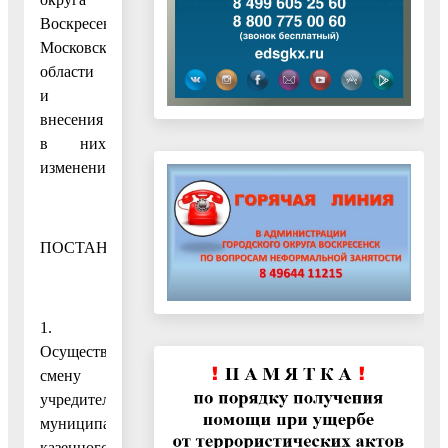
Воскресенск
Московской
области
и
внесения
в них
изменений»
ПОСТАНОВЛЯЮ:
1.
Осуществить
смену
учредителя
муниципального
казенного