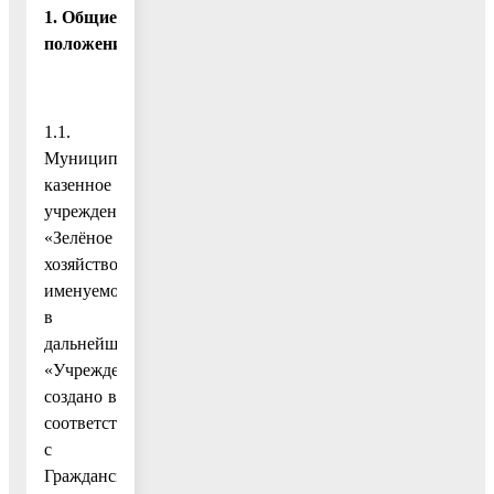
1. Общие
положения
1.1.
Муниципальное
казенное
учреждение
«Зелёное
хозяйство»,
именуемое
в
дальнейшем
«Учреждение»,
создано в
соответствии
с
Гражданским