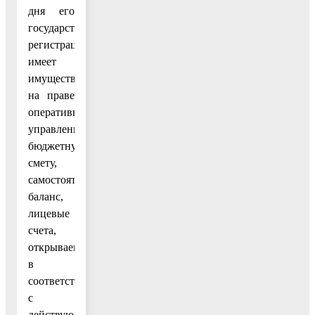
дня его
государственной
регистрации,
имеет
имущество
на праве
оперативного
управления,
бюджетную
смету,
самостоятельный
баланс,
лицевые
счета,
открываемые
в
соответствии
с
действующим