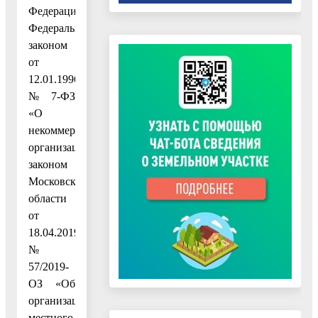
Федерации»,
Федеральным
законом
от
12.01.1996
№ 7-ФЗ
«О
некоммерческих
организациях»,
законом
Московской
области
от
18.04.2019
№
57/2019-
ОЗ «Об
организации
местного