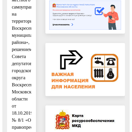
самоуправления
на
территории
Воскресенского
муниципального
района»,
решением
Совета
депутатов
городского
округа
Воскресенск
Московской
области
от
18.10.2019
№ 8/1 «О
правопреемстве