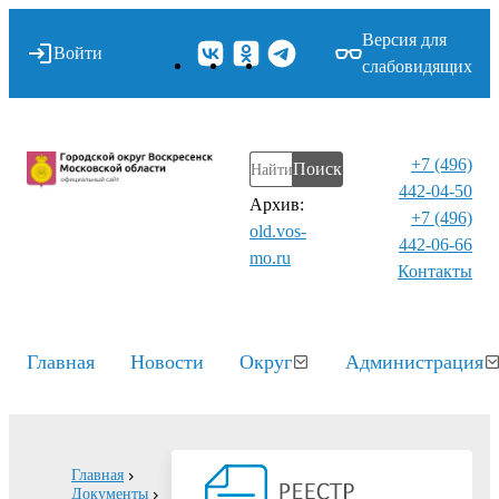
Версия для
Войти
слабовидящих
+7 (496)
Поиск
442-04-50
Архив:
+7 (496)
old.vos-
442-06-66
mo.ru
Контакты⁠
Главная
Новости
Округ
Администрация
Главная
Документы