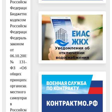
Российской
Федерации,
Бюджетным
кодексом
Российской
Федерации,
Федеральным
законом
от
06.10.2003
№ 131-
ФЗ «Об
общих
принципах
организации
местного
самоуправления
в
Российской