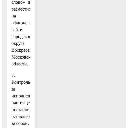
слово» и
разместить
на
официальном
сайте
городского
округа
Воскресенск
Московской
области.
7.
Контроль
за
исполнением
настоящего
постановления
оставляю
за собой.