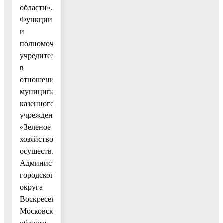
области».
Функции
и
полномочия
учредителя
в
отношении
муниципального
казенного
учреждения
«Зеленое
хозяйство»
осуществляет
Администрация
городского
округа
Воскресенск
Московской
области.