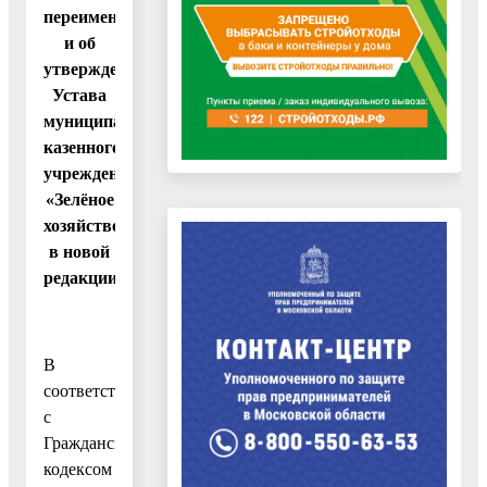
переименовании
и об
утверждении
Устава
муниципального
казенного
учреждения
«Зелёное
хозяйство»
в новой
редакции
В
соответствии
с
Гражданским
кодексом