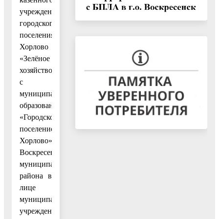
учреждения
городского
поселения
Хорлово
«Зелёное
хозяйство»
с
муниципального
образования
«Городское
поселение
Хорлово»
Воскресенского
муниципального
района в
лице
муниципального
учреждения