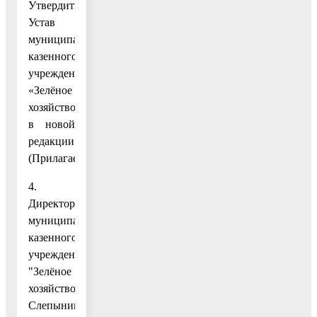
Утвердить
Устав
муниципального
казенного
учреждения
«Зелёное
хозяйство»
в новой
редакции.
(Прилагается.)
4.
Директору
муниципального
казенного
учреждения
"Зелёное
хозяйство"
Слепынинину