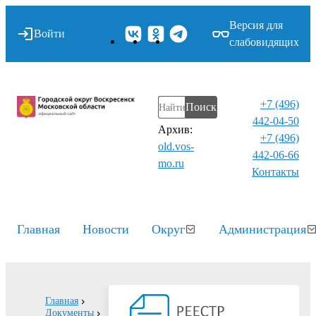
Версия для
Войти
слабовидящих
+7 (496)
Поиск
442-04-50
Архив:
+7 (496)
old.vos-
442-06-66
mo.ru
Контакты⁠
Главная
Новости
Округ
Администрация
Главная
Документы