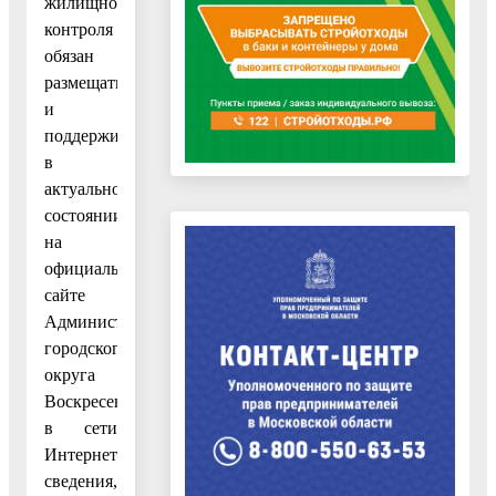
жилищного
контроля
обязан
размещать
и
поддерживать
в
актуальном
состоянии
на
официальном
сайте
Администрации
городского
округа
Воскресенск
в сети
Интернет
сведения,