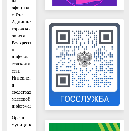
на
официальном
сайте
Администрации
городского
округа
Воскресенск
в
информационно-
телекоммуникационной
сети
Интернет
и
средствах
массовой
информации.
Орган
муниципального