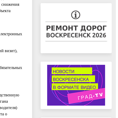
х снижения
бъекта
электронных
й визит),
бязательных
едственную
гана
водителя)
та о