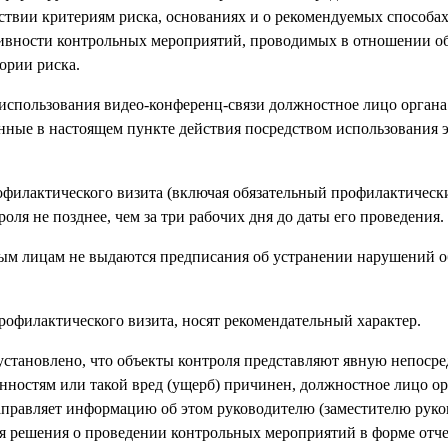
ствии критериям риска, основаниях и о рекомендуемых способа
нсивности контрольных мероприятий, проводимых в отношении о
ории риска.
 использования видео-конференц-связи должностное лицо органа
нные в настоящем пункте действия посредством использования 
офилактического визита (включая обязательный профилактически
я не позднее, чем за три рабочих дня до даты его проведения.
ым лицам не выдаются предписания об устранении нарушений о
офилактического визита, носят рекомендательный характер.
установлено, что объекты контроля представляют явную непоср
нностям или такой вред (ущерб) причинен, должностное лицо ор
правляет информацию об этом руководителю (заместителю руко
 решения о проведении контрольных мероприятий в форме отче