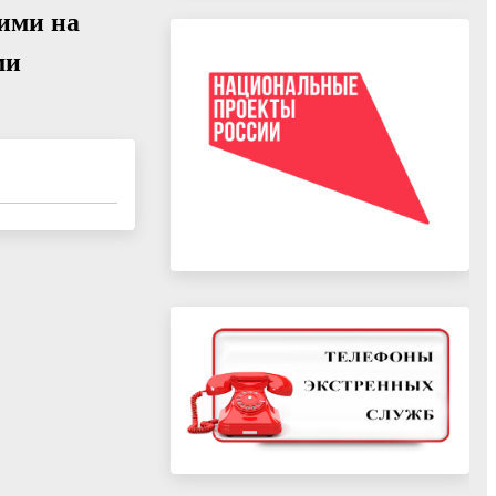
ими на
ми