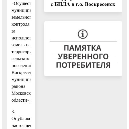
«Осуществление
муниципального
земельного
контроля
за
использованием
земель на
территориях
сельских
поселений
Воскресенского
муниципального
района
Московской
области».
3.
Опубликовать
настоящее