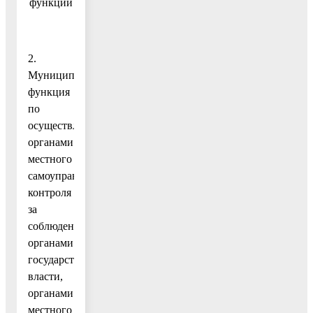
функции
2.
Муниципальная
функция
по
осуществлению
органами
местного
самоуправления
контроля
за
соблюдением
органами
государственной
власти,
органами
местного