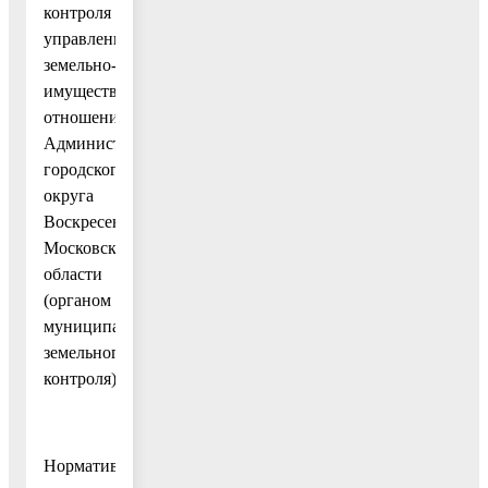
контроля
управления
земельно-
имущественных
отношений
Администрации
городского
округа
Воскресенск
Московской
области
(органом
муниципального
земельного
контроля).
Нормативные