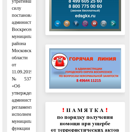
утратившим
силу
постановление
администрации
Воскресенского
муниципального
района
Московской
области
от
11.09.2019
№ 537
«Об
утверждении
административного
регламента
исполнения
муниципальной
функции