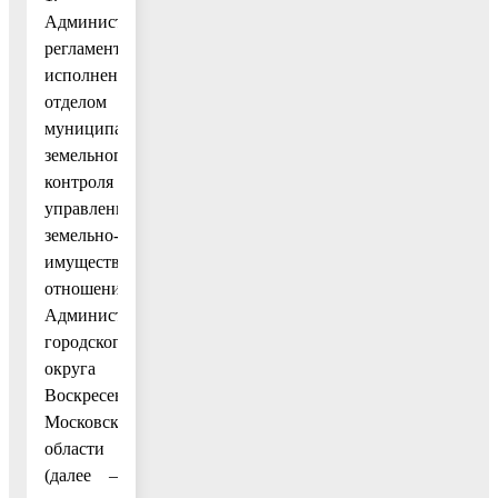
Административный
регламент
исполнения
отделом
муниципального
земельного
контроля
управления
земельно-
имущественных
отношений
Администрации
городского
округа
Воскресенск
Московской
области
(далее –