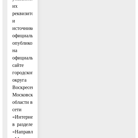
их
реквизитов
и
источников
официального
опубликования),
на
официальном
сайте
городского
округа
Воскресенск
Московской
области в
сети
«Интернет»
в разделе
«Направления»,