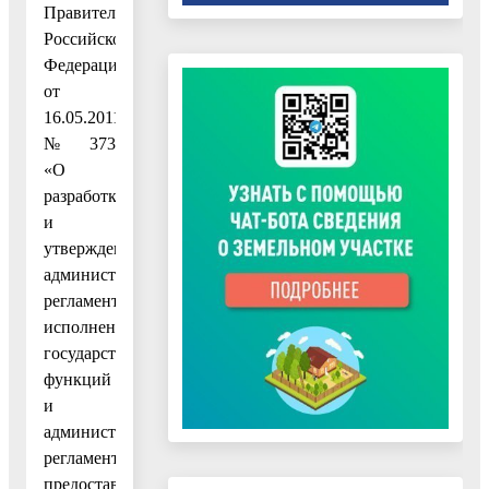
Правительства
Российской
Федерации
от
16.05.2011
№ 373
«О
разработке
и
утверждении
административных
регламентов
исполнения
государственных
функций
и
административных
регламентов
предоставления