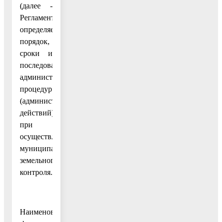
(далее -
Регламент)
определяет
порядок,
сроки и
последовательность
административных
процедур
(административных
действий)
при
осуществлении
муниципального
земельного
контроля.
Наименование