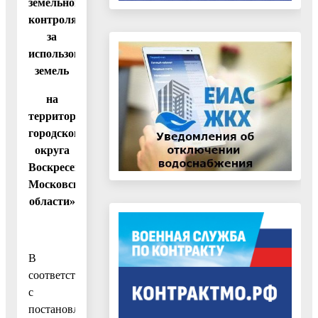
земельного
контроля
за
использованием
земель
на
территории
городского
округа
Воскресенск
Московской
области»
В
соответствии
с
постановлением