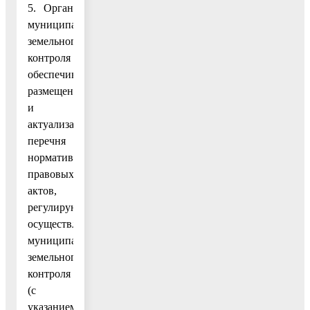
5. Орган
муниципального
земельного
контроля
обеспечивает
размещение
и
актуализацию
перечня
нормативных
правовых
актов,
регулирующих
осуществление
муниципального
земельного
контроля
(с
указанием