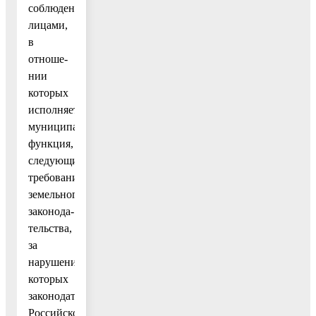
соблюдение
лицами,
в
отноше-
нии
которых
исполняется
муниципальная
функция,
следующих
требований
земельного
законода-
тельства,
за
нарушение
которых
законодательством
Российской