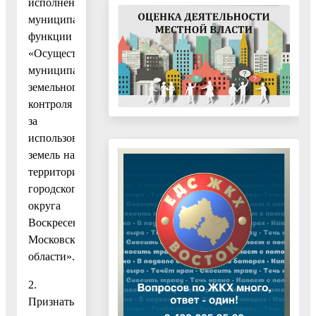
исполнения
муниципальной
функции
«Осуществление
муниципального
земельного
контроля
за
использованием
земель на
территории
городского
округа
Воскресенск
Московской
области».
2.
Признать