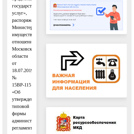
государственных
услуг»,
распоряжением
Министерства
имущественных
отношений
Московской
области
от
18.07.2019
№
15ВР-1151
«Об
утверждении
типовой
формы
административного
регламента