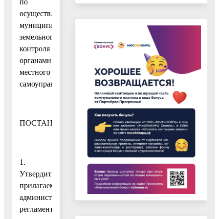
по
осуществлению
муниципального
земельного
контроля
органами
местного
самоуправления»
ПОСТАНОВЛЯЮ:
1.
Утвердить
прилагаемый
административный
регламент