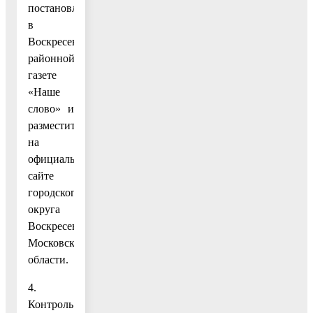
постановление
в
Воскресенской
районной
газете
«Наше
слово» и
разместить
на
официальном
сайте
городского
округа
Воскресенск
Московской
области.
4.
Контроль