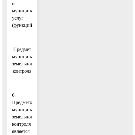
и
муниципальных
услуг
(функций)).
Предмет
муниципального
земельного
контроля
6.
Предметом
муниципального
земельного
контроля
является