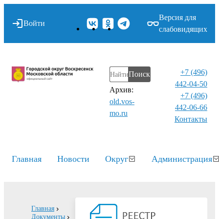
Версия для
Войти
слабовидящих
+7 (496)
Поиск
442-04-50
Архив:
+7 (496)
old.vos-
442-06-66
mo.ru
Контакты⁠
Главная
Новости
Округ
Администрация
Главная
Документы