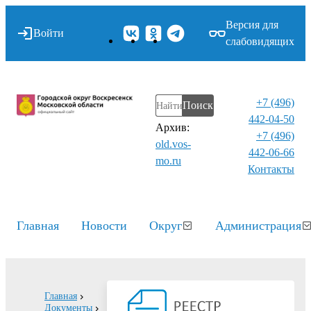
Версия для
Войти
слабовидящих
+7 (496)
Поиск
442-04-50
Архив:
+7 (496)
old.vos-
442-06-66
mo.ru
Контакты⁠
Главная
Новости
Округ
Администрация
Главная
Документы