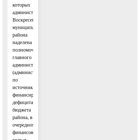
которых
администрация
Воскресенского
муниципального
района
наделена
полномочиями
главного
администратора
(администратора)
по
источникам
финансирования
дефицита
бюджета
района, в
очередном
финансовом
году и