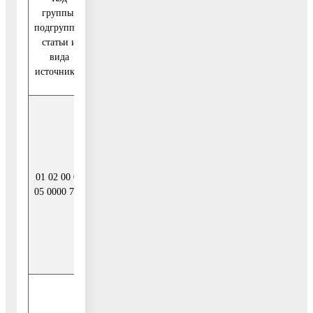
группы,
подгруппы,
Наименование
статьи и
вида
источников
Получение
кредитов от
кредитных
организаций
01 02 00 00
бюджетами
05 0000 710
муниципальных
районов в
валюте
Российской
Федерации
Погашение
бюджетами