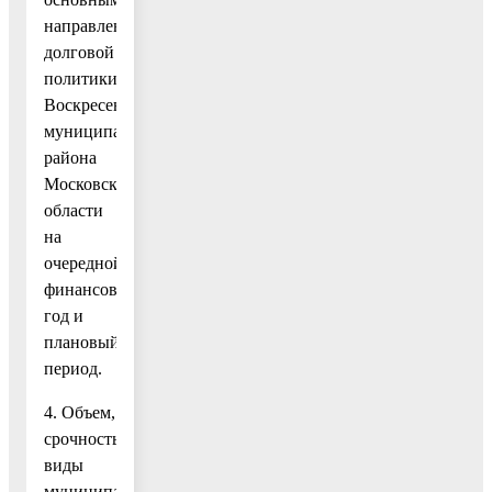
направлениями
долговой
политики
Воскресенского
муниципального
района
Московской
области
на
очередной
финансовый
год и
плановый
период.
4. Объем,
срочность,
виды
муниципальных