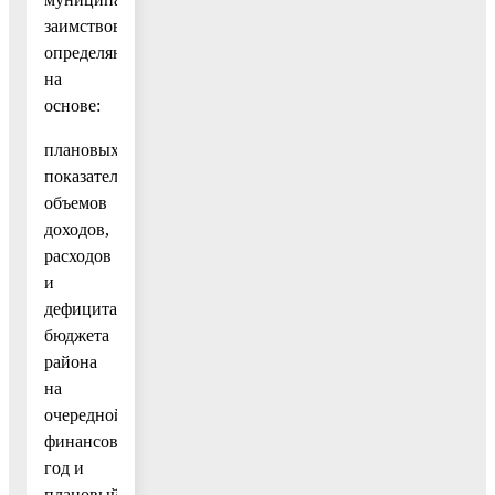
заимствований
определяются
на
основе:
плановых
показателей
объемов
доходов,
расходов
и
дефицита
бюджета
района
на
очередной
финансовый
год и
плановый