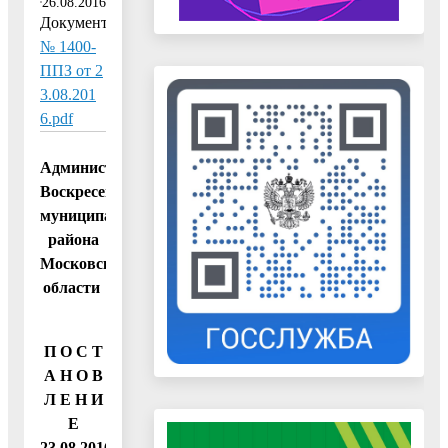
26.08.2016
Документ:
№ 1400-
ППЗ от 2
3.08.201
6.pdf
Администрация
Воскресенского
муниципального
района
Московской
области
П О С Т
А Н О В
Л Е Н И
Е
23.08.2016