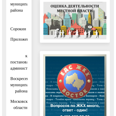
муниципального
района
И.А.
Сорокин
Приложени
к
постановлению
администрации
Воскресенского
муниципального
района
Московской
области