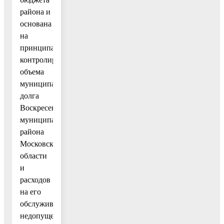
района и
основана
на
принципах
контролирования
объема
муниципального
долга
Воскресенского
муниципального
района
Московской
области
и
расходов
на его
обслуживание,
недопущения