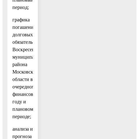
период;
графика
погашения
долговых
обязательств
Воскресенского
муниципального
района
Московской
области в
очередном
финансовом
году и
плановом
периоде;
анализа и
прогноза