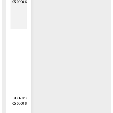
05 0000 630
находящихся в
собственности
муниципальных
районов
Исполнение
муниципальных
гарантий
муниципальных
районов в
валюте
Российской
Федерации в
случае, если
исполнение
гарантом
муниципальных
01 06 04 01
гарантий ведет к
05 0000 810
возникновению
права