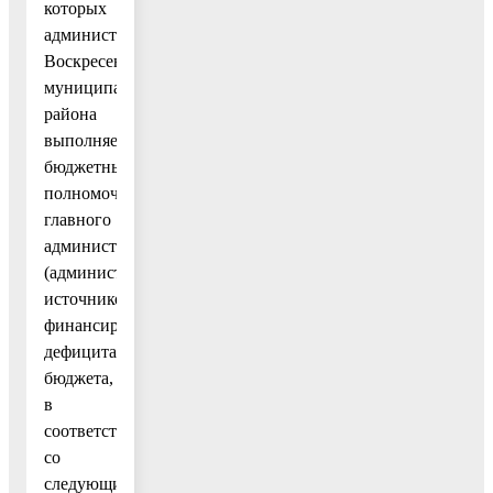
которых
администрация
Воскресенского
муниципального
района
выполняет
бюджетные
полномочия
главного
администратора
(администратора)
источников
финансирования
дефицита
бюджета,
в
соответствии
со
следующим