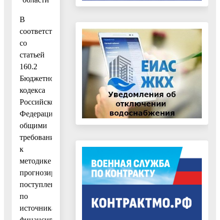
В
соответствии
со
статьей
160.2
Бюджетного
кодекса
Российской
Федерации,
общими
требованиями
к
методике
прогнозирования
поступлений
по
источникам
финансирования