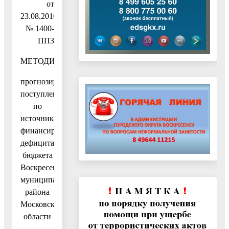
от
23.08.2016
№ 1400-
ППЗ
МЕТОДИКА
прогнозирования
поступлений
по
источникам
финансирования
дефицита
бюджета
Воскресенского
муниципального
района
Московской
области