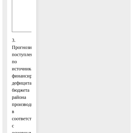
дефицитов
бюджетов
муниципальных
районов
3.
Прогнозирование
поступлений
по
источникам
финансирования
дефицита
бюджета
района
производится
в
соответствии
с
основными