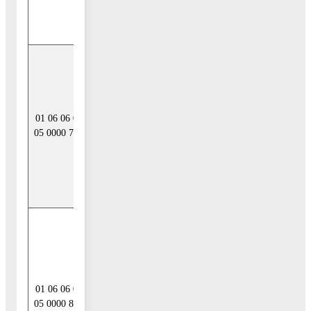
Российской
Федерации
Привлечение
прочих
источников
внутреннего
01 06 06 00
финансирования
05 0000 710
дефицитов
бюджетов
муниципальных
районов
Погашение
обязательств за
счет прочих
источников
01 06 06 00
внутреннего
05 0000 810
финансирования