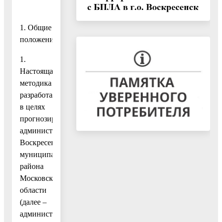
1. Общие
положения
1.
Настоящая
методика
разработана
в целях
прогнозирования
администрацией
Воскресенского
муниципального
района
Московской
области
(далее –
администрация