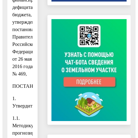
дефицита
бюджета,
утвержденными
постановлением
Правительства
Российской
Федерации
от 26 мая
2016 года
№ 469,
ПОСТАНОВЛЯЮ:
1.
Утвердить:
1.1.
Методику
прогнозирования