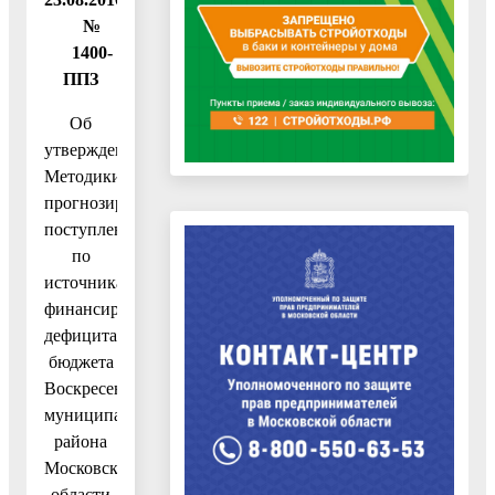
№
1400-
ППЗ
Об
утверждении
Методики
прогнозирования
поступлений
по
источникам
финансирования
дефицита
бюджета
Воскресенского
муниципального
района
Московской
области