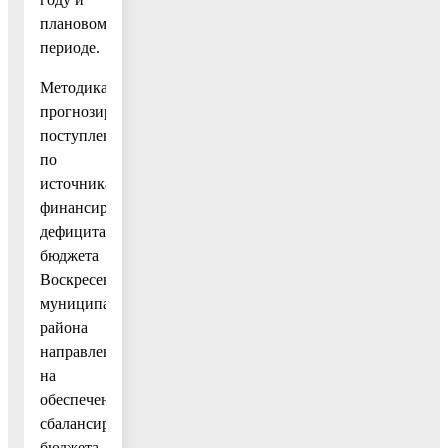
плановом
периоде.
Методика
прогнозирования
поступлений
по
источникам
финансирования
дефицита
бюджета
Воскресенского
муниципального
района
направлена
на
обеспечение
сбалансированности
бюджета