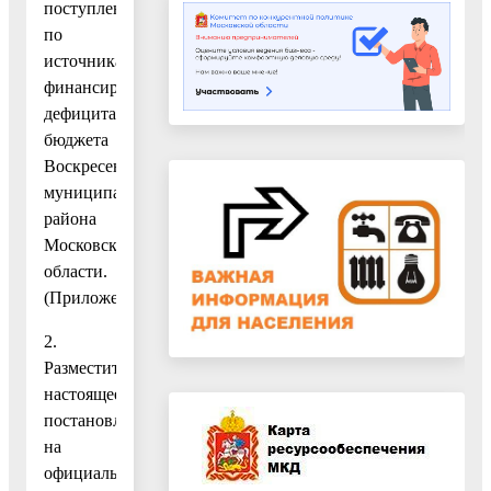
поступлений
по
источникам
финансирования
дефицита
бюджета
Воскресенского
муниципального
района
Московской
области.
(Приложение.)
2.
Разместить
настоящее
постановление
на
официальном