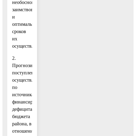
необоснованных
заимствований
и
оптимальных
сроков
их
осуществления.
2.
Прогнозирование
поступлений
осуществляется
по
источникам
финансирования
дефицита
бюджета
района, в
отношении