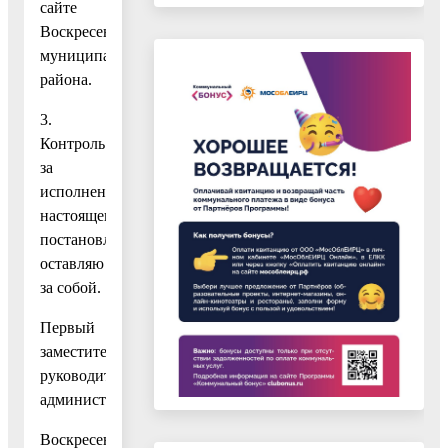
сайте
Воскресенского
муниципального
района.
3.
Контроль
за
исполнением
настоящего
постановления
оставляю
за собой.
Первый
заместитель
руководителя
администрации
Воскресенского