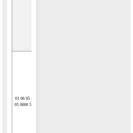
Федерации из
бюджетов
муниципальных
районов в
валюте
Российской
Федерации
Предоставление
бюджетных
кредитов другим
бюджетам
бюджетной
системы
01 06 05 02
Российской
05 0000 540
Федерации из
бюджетов
муниципальных
районов в
валюте