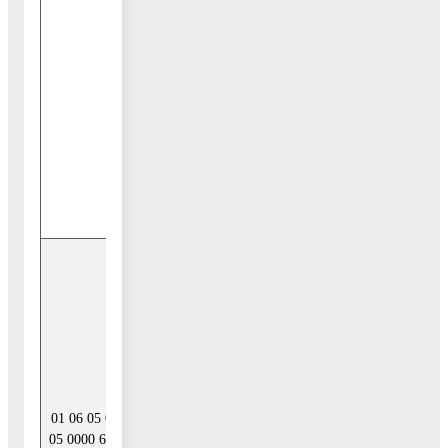
регрессного
требования
гаранта к
принципалу
либо
обусловлено
уступкой гаранту
прав требования
бенефициара к
принципалу
Возврат
бюджетных
кредитов,
предоставленных
другим
бюджетам
бюджетной
01 06 05 02
системы
05 0000 640
Российской