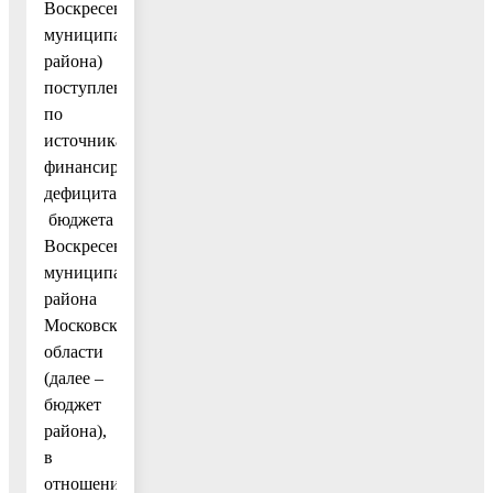
Воскресенского
муниципального
района)
поступлений
по
источникам
финансирования
дефицита
бюджета
Воскресенского
муниципального
района
Московской
области
(далее –
бюджет
района),
в
отношении