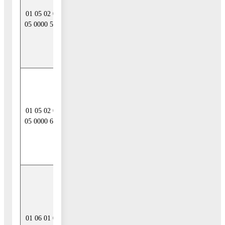
денежных
01 05 02 01
средств
05 0000 510
бюджетов
муниципальных
районов
Уменьшение
прочих остатков
денежных
01 05 02 01
средств
05 0000 610
бюджетов
муниципальных
районов
Средства от
продажи акций
и иных форм
участия в
01 06 01 00
капитале,