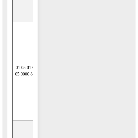
Российской
Федерации
Погашение
бюджетами
муниципальных
районов
кредитов от
других бюджетов
01 03 01 00
бюджетной
05 0000 810
системы
Российской
Федерации в
валюте
Российской
Федерации
Увеличение
прочих остатков