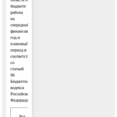
бюджете
района
на
очередной
финансовый
год и
плановый
период в
соответствии
со
статьей
96
Бюджетного
кодекса
Российской
Федерации:
Код