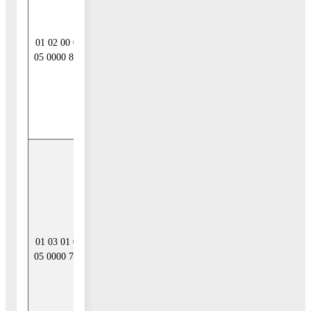
муниципальных
районов
01 02 00 00
кредитов от
05 0000 810
кредитных
организаций в
валюте
Российской
Федерации
Получение
кредитов от
других бюджетов
бюджетной
системы
Российской
01 03 01 00
Федерации
05 0000 710
бюджетами
муниципальных
районов в
валюте