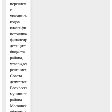
перечнем
с
указанием
кодов
классификации
источников
финансирования
дефицита
бюджета
района,
утвержденного
решением
Совета
депутатов
Воскресенского
муниципального
района
Московской
области о