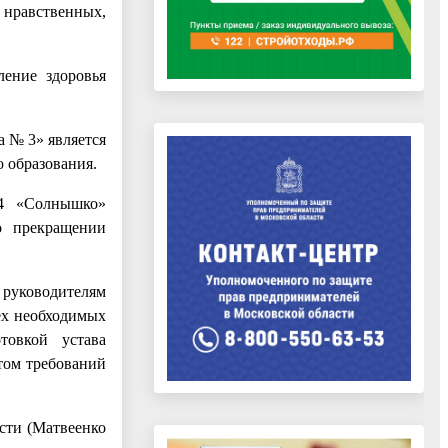
 нравственных,
ление здоровья
 № 3» является
о образования.
34 «Солнышко»
о прекращении
 руководителям
ех необходимых
товкой устава
том требований
сти (Матвеенко