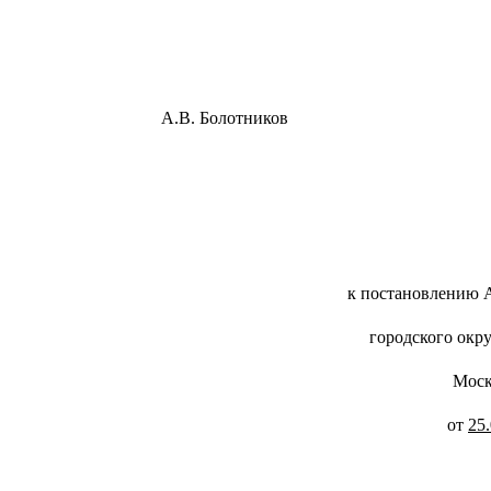
а Воскресенск А.В. Болотн
к постановлению 
городского окр
Моск
от
25