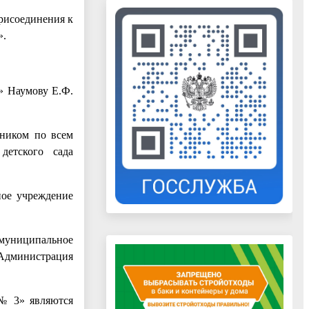
рисоединения к
».
» Наумову Е.Ф.
мником по всем
детского сада
ное учреждение
 муниципальное
 Администрация
 № 3» являются