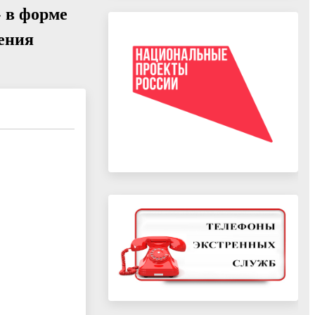
 в форме
ения