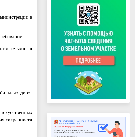
дминистрации в
требований.
инимателями и
обильных дорог
 искусственных
ия сохранности