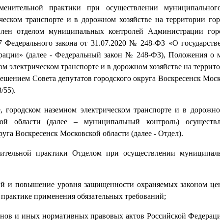
именительной практики при осуществлении муниципальног
ческом транспорте и в дорожном хозяйстве на территории гор
влен отделом муниципальных контролей Администрации гор
7 Федерального закона от 31.07.2020 № 248-ФЗ «О государств
ерации» (далее - Федеральный закон № 248-ФЗ), Положения о
ом электрическом транспорте и в дорожном хозяйстве на террит
решением Совета депутатов городского округа Воскресенск Моск
/55).
 городском наземном электрическом транспорте и в дорожно
кой области (далее – муниципальный контроль) осуществл
га Воскресенск Московской области (далее - Отдел).
ительной практики Отделом при осуществлении муниципаль
ий и повышение уровня защищенности охраняемых законом цен
практике применения обязательных требований;
онов и иных нормативных правовых актов Российской Федерац