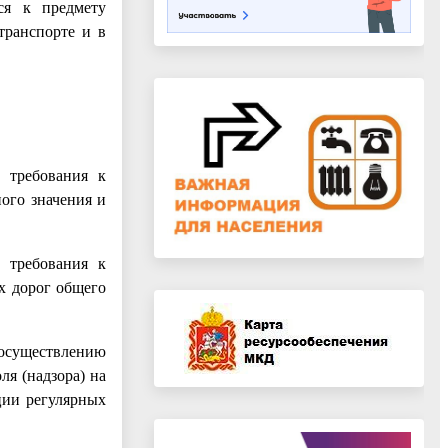
ся к предмету
транспорте и в
е требования к
ого значения и
е требования к
х дорог общего
 осуществлению
я (надзора) на
ции регулярных