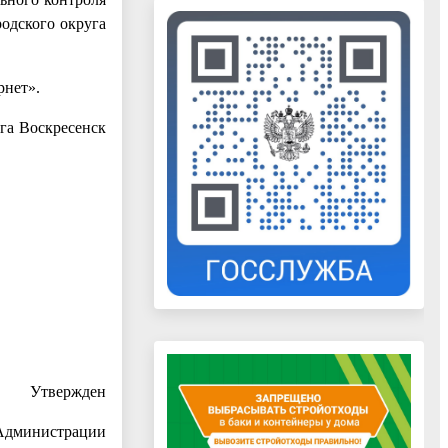
одского округа
рнет».
га Воскресенск
Утвержден
Администрации