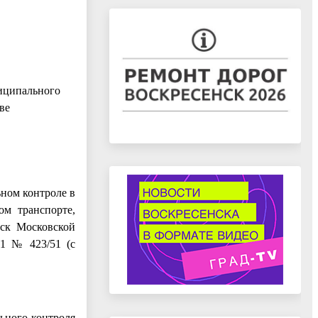
иципального
ве
ьном контроле в
ом транспорте,
нск Московской
21 № 423/51 (с
ьного контроля