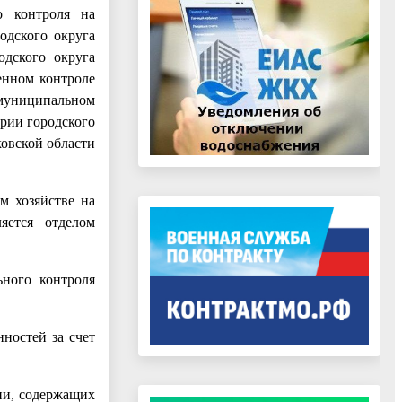
о контроля на
одского округа
одского округа
енном контроле
 муниципальном
ории городского
овской области
м хозяйстве на
яется отделом
ного контроля
ностей за счет
ии, содержащих