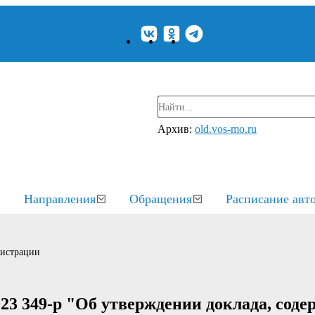
Архив:
old.vos-mo.ru
Направления
Обращения
Расписание авт
нистрации
23 349-р "Об утверждении доклада, сод