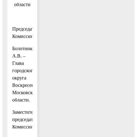
области
Председатель
Комиссии:
Болотников
А.В. –
Глава
городского
округа
Воскресенск
Московской
области.
Заместитель
председателя
Комиссии: