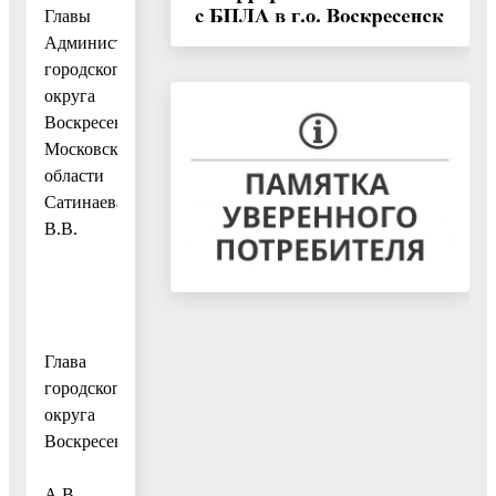
Главы
Администрации
городского
округа
Воскресенск
Московской
области
Сатинаева
В.В.
Глава
городского
округа
Воскресенск
А.В.