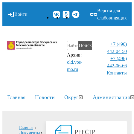
Версия для
Войти
слабовидящих
+7 (496)
Поиск
442-04-50
Архив:
+7 (496)
old.vos-
442-06-66
mo.ru
Контакты⁠
Главная
Новости
Округ
Администрация
Главная
Документы