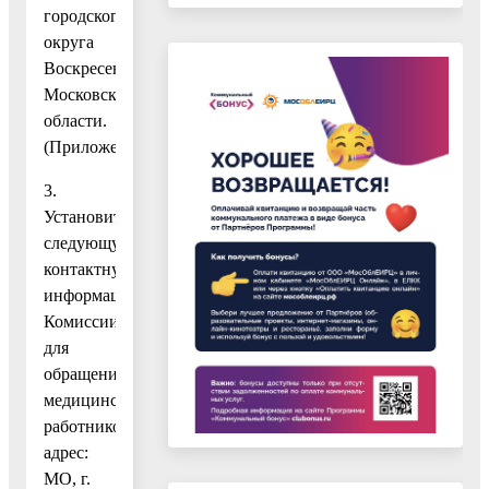
городского
округа
Воскресенск
Московской
области.
(Приложение.)
3.
Установить
следующую
контактную
информацию
Комиссии
для
обращений
медицинских
работников:
адрес:
МО, г.