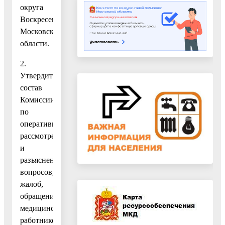
округа
Воскресенск
Московской
области.
2.
Утвердить
состав
Комиссии
по
оперативному
рассмотрению
и
разъяснению
вопросов,
жалоб,
обращений
медицинских
работников