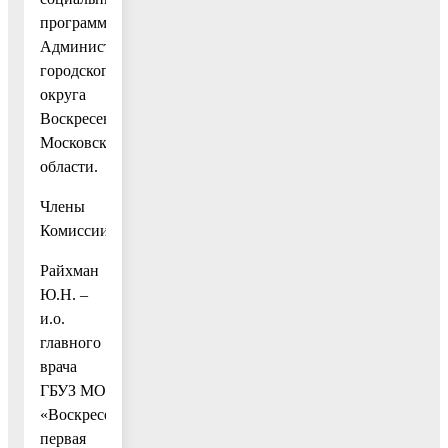
программ
Администрации
городского
округа
Воскресенск
Московской
области.
Члены
Комиссии:
Райхман
Ю.Н. –
и.о.
главного
врача
ГБУЗ МО
«Воскресенская
первая