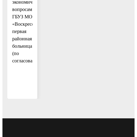
экономическим
вопросам
ГБУЗ МО
«Воскресенская
первая
районная
больница»
(по
согласованию).