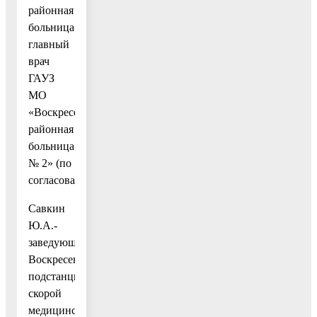
районная
больница»,
главный
врач
ГАУЗ
МО
«Воскресенская
районная
больница
№ 2» (по
согласованию);
Савкин
Ю.А.-
заведующий
Воскресенской
подстанцией
скорой
медицинской