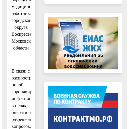
медицинских
работников
городского
округа
Воскресенск
Московской
области
В связи с
распространением
новой
коронавирусной
инфекции,
в целях
оперативного
разрешения
вопросов,