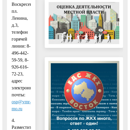
Воскресенск,
пл.
Ленина,
д.3,
телефон
горячей
линии: 8-
496-442-
59-59, 8-
926-616-
72-23,
адрес
электронной
почты:
osp@vmr-
mo.ru
4.
Разместить