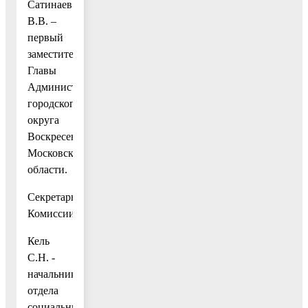
Сатинаев
В.В. –
первый
заместитель
Главы
Администрации
городского
округа
Воскресенск
Московской
области.
Секретарь
Комиссии:
Кель
С.Н. -
начальник
отдела
социальных