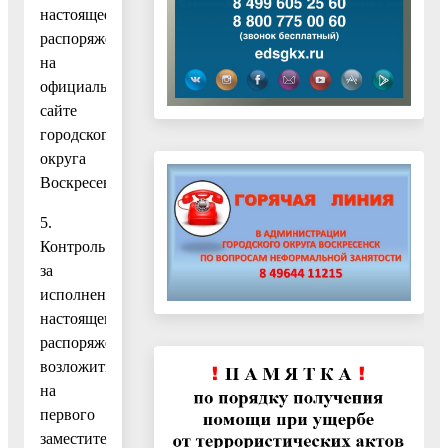
настоящее
распоряжение
на
официальном
сайте
городского
округа
Воскресенск.
5.
Контроль
за
исполнением
настоящего
распоряжения
возложить
на
первого
заместителя