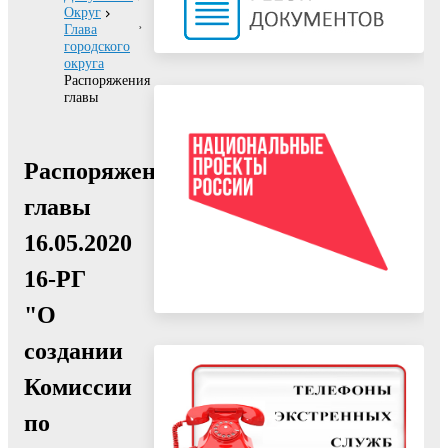
Округ
Глава
городского
округа
Распоряжения
главы
Распоряжение
главы
16.05.2020
16-РГ
"О
создании
Комиссии
по