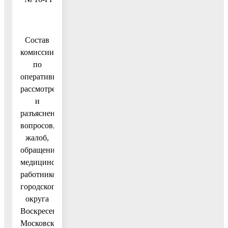
Состав
комиссии
по
оперативному
рассмотрению
и
разъяснению
вопросов,
жалоб,
обращений
медицинских
работников
городского
округа
Воскресенск
Московской