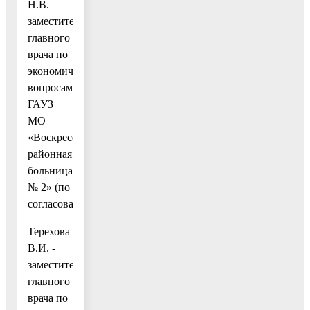
Н.В. –
заместитель
главного
врача по
экономическим
вопросам
ГАУЗ
МО
«Воскресенская
районная
больница
№ 2» (по
согласованию);
Терехова
В.И. -
заместитель
главного
врача по