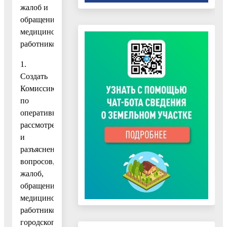
жалоб и
обращений
медицинских
работников:
1.
Создать
Комиссию
по
оперативному
рассмотрению
и
разъяснению
вопросов,
жалоб,
обращений
медицинских
работников
городского