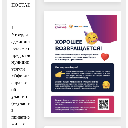
ПОСТАНОВЛЯЮ
1.
Утвердить
административный
регламент
предоставления
муниципальной
услуги
«Оформление
справки
об
участии
(неучастии)
в
приватизации
жилых