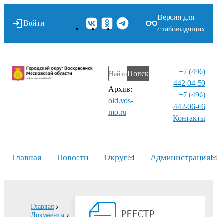
Версия для
Войти
слабовидящих
+7 (496)
Поиск
442-04-50
Архив:
+7 (496)
old.vos-
442-06-66
mo.ru
Контакты⁠
Главная
Новости
Округ
Администрация
Главная
Документы