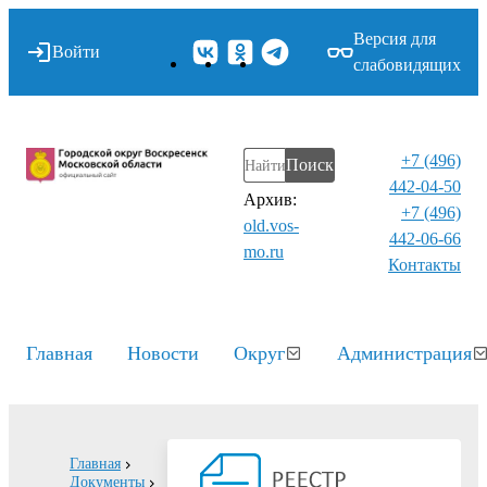
Версия для
Войти
слабовидящих
+7 (496)
Поиск
442-04-50
Архив:
+7 (496)
old.vos-
442-06-66
mo.ru
Контакты⁠
Главная
Новости
Округ
Администрация
Главная
Документы