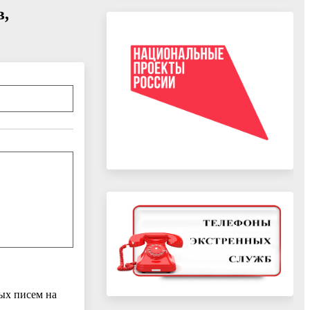
в,
ых писем на