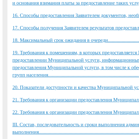
и основания взимания платы за предоставление таких услуг......
16. Способы предоставления Заявителем документов, необх
17. Способы получения Заявителем результатов предоставления Муни
18. Максимальный срок ожидания в очереди...........................................
19. Требования к помещениям, в которых предоставляется 
предоставлении Муниципальной услуги, информационным 
предоставления Муниципальной услуги, в том числе к об
групп населения...........................................................................
20. Показатели доступности и качества Муниципальной услуги.................
21. Требования к организации предоставления Муниципальной услу
22. Требования к организации предоставления Муниципальной услуги в М
III. Состав, последовательность и сроки выполнения адми
выполнения..................................................................................