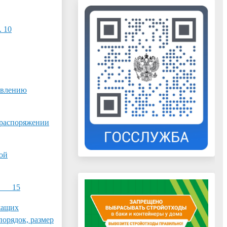
... 10
авлению
 распоряжении
ой
ги 15
жащих
порядок, размер