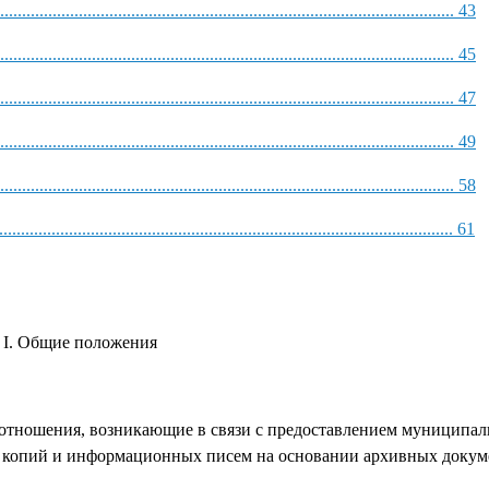
................................................................................................... 43
................................................................................................... 45
................................................................................................... 47
................................................................................................... 49
.................................................................................................. 58
.................................................................................................. 61
I. Общие положения
отношения, возникающие в связи с предоставлением муниципал
 копий и информационных писем на основании архивных докум