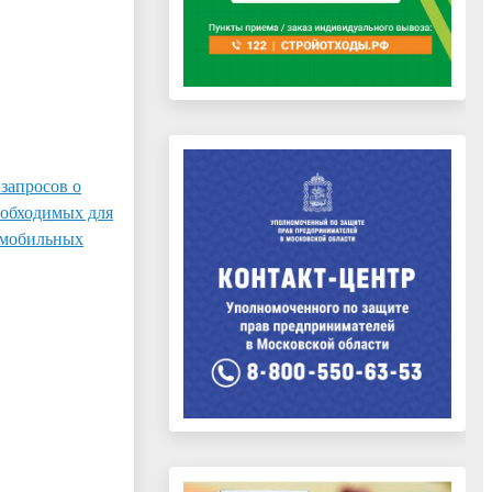
 запросов о
еобходимых для
омобильных