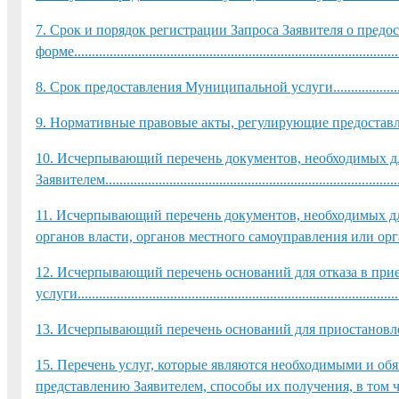
7. Срок и порядок регистрации Запроса Заявителя о пред
форме.............................................................................................
8. Срок предоставления Муниципальной услуги......................................
9. Нормативные правовые акты, регулирующие предоставление Муниц
10. Исчерпывающий перечень документов, необходимых д
Заявителем.....................................................................................
11. Исчерпывающий перечень документов, необходимых дл
органов власти, органов местного самоуправления или организаций......
12. Исчерпывающий перечень оснований для отказа в пр
услуги...........................................................................................
13. Исчерпывающий перечень оснований для приостан
15. Перечень услуг, которые являются необходимыми и о
представлению Заявителем, способы их получения, в том ч