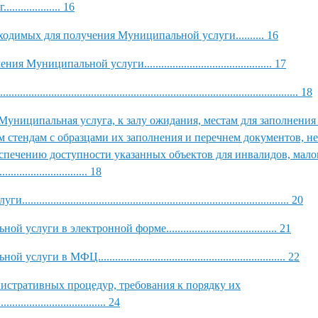
.............. 16
одимых для получения Муниципальной услуги.......... 16
ципальной услуги............................................. 17
....................................................................................... 18
Муниципальная услуга, к залу ожидания, местам для заполнения
стендам с образцами их заполнения и перечнем документов, н
еспечению доступности указанных объектов для инвалидов, мал
............................. 18
............................................................................. 20
ги в электронной форме....................................... 21
ФЦ.................................................................. 22
нистративных процедур, требования к порядку их
.................................... 24