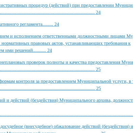
инистративных процедур (действий) при предоставлении Муниц
............................................................................... 24
вного регламента......... 24
дением и исполнением ответственными должностными лицами М
 нормативных правовых актов, устанавливающих требования к
ими решений........... 24
 внеплановых проверок полноты и качества предоставления Мун
............................................................................... 25
формам контроля за предоставлением Муниципальной услуги, в 
............................................................... 25
ий и действий (бездействия) Муниципального архива, должнос
............................................................................................................
досудебное (внесудебное) обжалование действий (бездействия) и