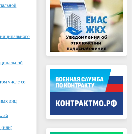
ипальной
униципального
иципальной
том числе со
тных лиц
.... 26
 (или)