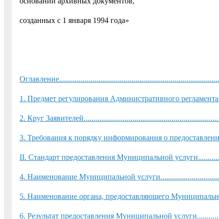
основании архивных документов,
созданных с 1 января 1994 года»
Оглавление......................................................................................
1. Предмет регулирования Административного регламента........................
2. Круг Заявителей............................................................................
3. Требования к порядку информирования о предоставлении Муниципаль
II. Стандарт предоставления Муниципальной услуги............................
4. Наименование Муниципальной услуги................................................
5. Наименование органа, предоставляющего Муниципальную услугу...........
6. Результат предоставления Муниципальной услуги................................