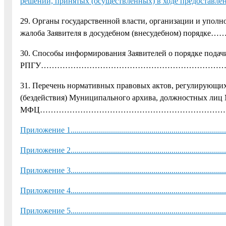
решений, принятых (осуществленных) в ходе предоставления Муниц
29. Органы государственной власти, организации и упол
жалоба Заявителя в досудебном (внесудебном
30. Способы информирования Заявителей о порядке подачи
РПГУ……………………………………………………………
31. Перечень нормативных правовых актов, регулирующих
(бездействия) Муниципального архива, должностных лиц
МФЦ……………………………………………………………
Приложение 1..................................................................................
Приложение 2..................................................................................
Приложение 3..................................................................................
Приложение 4..................................................................................
Приложение 5..................................................................................