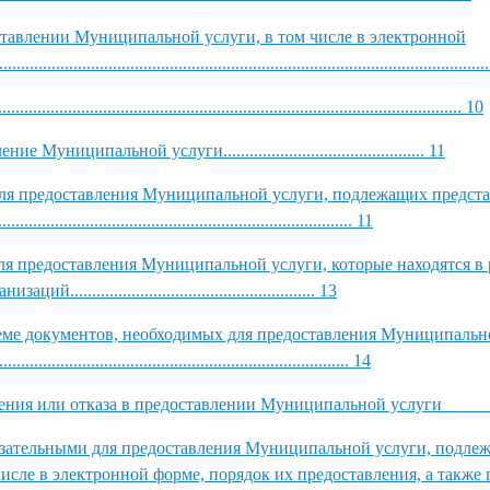
оставлении Муниципальной услуги, в том числе в электронной
............................................................................................................
...................................................................................... 10
ипальной услуги.............................................. 11
ля предоставления Муниципальной услуги, подлежащих предст
.............................................................................. 11
я предоставления Муниципальной услуги, которые находятся в
.................................................. 13
иеме документов, необходимых для предоставления Муниципальн
............................................................................... 14
овления или отказа в предоставлении Муниципальной услу
бязательными для предоставления Муниципальной услуги, подле
исле в электронной форме, порядок их предоставления, а также 