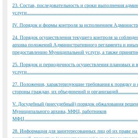
23. Состав, последовательность и сроки выполнения адм
услуги...........................................................................................
IV. Порядок и формы контроля за исполнением Администрати
24. Порядок осуществления текущего контроля за соблю
архива положений Административного регламента и иных
предоставлению Муниципальной услуги, а также принятием 
25. Порядок и периодичность осуществления плановых и
услуги...........................................................................................
27. Положения, характеризующие требования к порядку и 
стороны граждан, их объединений и организаций.................................
V. Досудебный (внесудебный) порядок обжалования решен
Муниципального архива, МФЦ, работников
МФЦ..............................................................................................
28. Информация для заинтересованных лиц об их праве на 