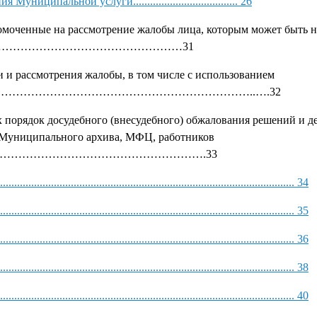
ипальной услуги..................................... 26
номоченные на рассмотрение жалобы лица, которым может быть 
) порядке………………………………………………31
 и рассмотрения жалобы, в том числе с использованием
…………………………………………………………..….32
 порядок досудебного (внесудебного) обжалования решений и д
 Муниципального архива, МФЦ, работников
……………………………………………….33
................................................................................................... 34
................................................................................................... 35
................................................................................................... 36
................................................................................................... 38
................................................................................................... 40