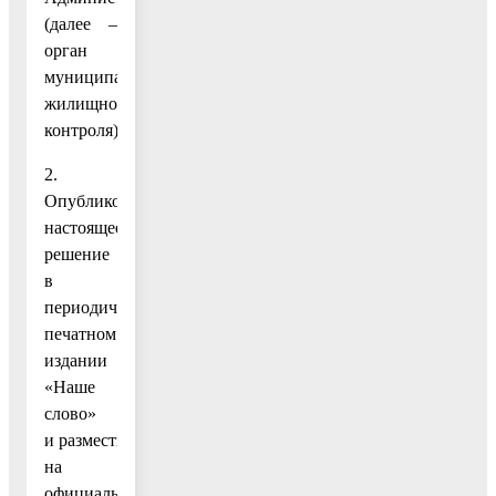
(далее –
орган
муниципального
жилищного
контроля).».
2.
Опубликовать
настоящее
решение
в
периодическом
печатном
издании
«Наше
слово»
и разместить
на
официальном