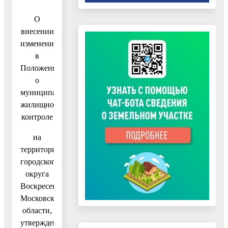
О
внесении
изменений
в
Положение
о
муниципальном
жилищном
контроле
на
территории
городского
округа
Воскресенск
Московской
области,
утвержденное