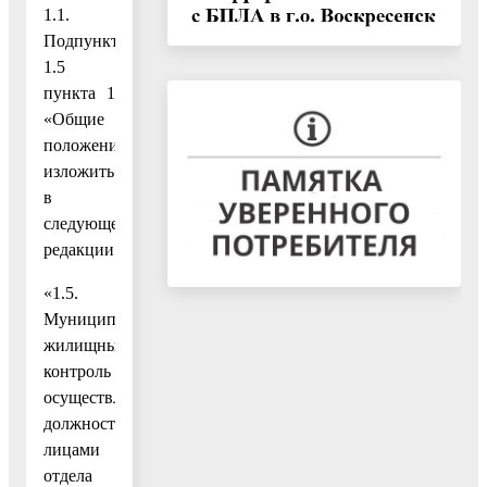
1.1.
Подпункт
1.5
пункта 1
«Общие
положения»
изложить
в
следующей
редакции:
«1.5.
Муниципальный
жилищный
контроль
осуществляется
должностными
лицами
отдела