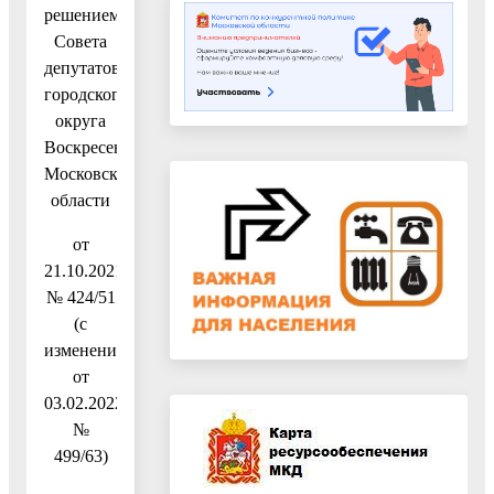
решением
Совета
депутатов
городского
округа
Воскресенск
Московской
области
от
21.10.2021
№ 424/51
(с
изменениями
от
03.02.2022
№
499/63)