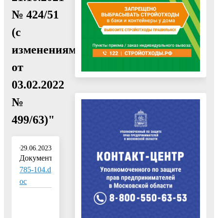
№ 424/51
(с
изменениями
от
03.02.2022
№
499/63)"
29.06.2023
Документ:
785-104.d
oc