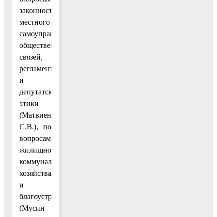
законности,
местного
самоуправления,
общественных
связей,
регламента
и
депутатской
этики
(Матвиенко
С.В.), по
вопросам
жилищно-
коммунального
хозяйства
и
благоустройства
(Мусин