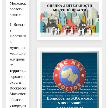
Московской
области
решил:
1. Внести
в
Положение
о
муниципальном
жилищном
контроле
на
территории
городского
округа
Воскресенск
Московской
области,
утвержденное