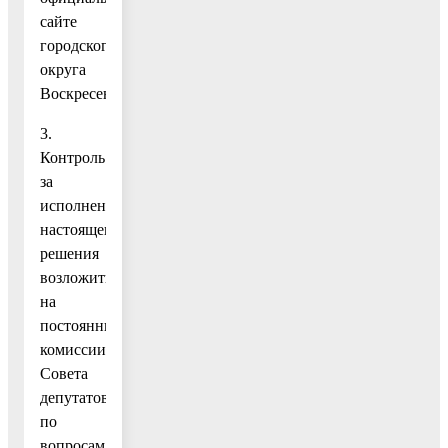
сайте
городского
округа
Воскресенск.
3.
Контроль
за
исполнением
настоящего
решения
возложить
на
постоянные
комиссии
Совета
депутатов
по
вопросам