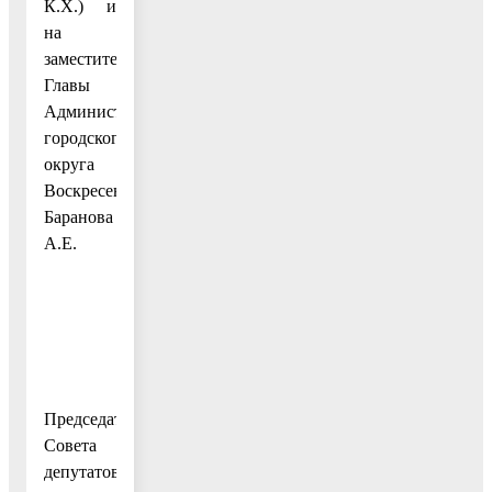
К.Х.) и
на
заместителя
Главы
Администрации
городского
округа
Воскресенск
Баранова
А.Е.
Председатель
Совета
депутатов