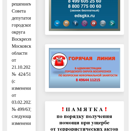
решением
Совета
депутатов
городского
округа
Воскресенск
Московской
области
от
21.10.2021
№ 424/51
(с
изменениями
от
03.02.2022
№ 499/63),
следующие
изменения: