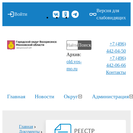
Версия для
Войти
слабовидящих
+7 (496)
Поиск
442-04-50
Архив:
+7 (496)
old.vos-
442-06-66
mo.ru
Контакты⁠
Главная
Новости
Округ
Администрация
Главная
Документы