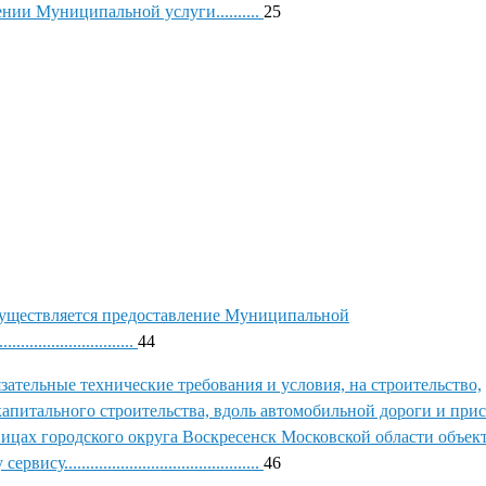
ии Муниципальной услуги..........
25
существляется предоставление Муниципальной
...............................
44
зательные технические требования и условия, на строительство,
апитального строительства, вдоль автомобильной дороги и при
ницах городского округа Воскресенск Московской области объек
.........................................
46