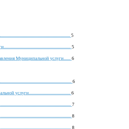
............................................
5
...........................................
5
вления Муниципальной услуги......
6
..................................................
6
уги....................................
6
..............................................
7
......................................................
8
................................................
8