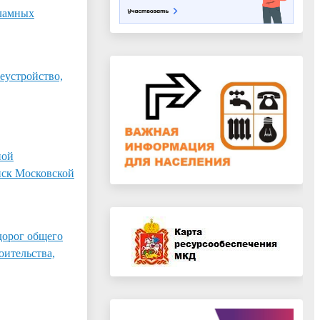
кламных
еустройство,
ной
нск Московской
дорог общего
оительства,