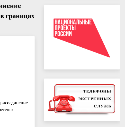
динение
 в границах
рисоединение
ресенск