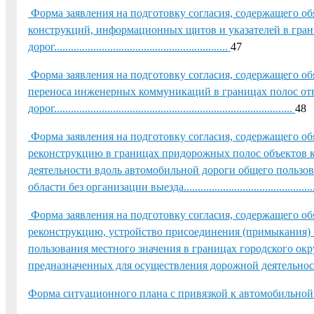
Форма заявления на подготовку согласия, содержащего об
конструкций, информационных щитов и указателей в гра
дорог..............................................................
47
Форма заявления на подготовку согласия, содержащего обя
переноса инженерных коммуникаций в границах полос от
дорог.....................................................................................
48
Форма заявления на подготовку согласия, содержащего обя
реконструкцию в границах придорожных полос объектов к
деятельности вдоль автомобильной дороги общего пользов
области без организации выезда.......................................................
Форма заявления на подготовку согласия, содержащего обя
реконструкцию, устройство присоединения (примыкания) 
пользования местного значения в границах городского окр
предназначенных для осуществления дорожной деятельност
Форма ситуационного плана с привязкой к автомобильной дороге.......