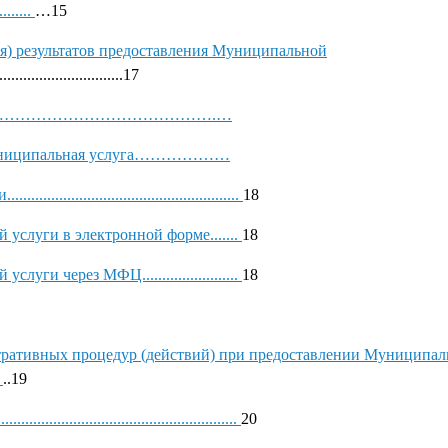
.........
…15
я) результатов предоставления Муниципальной
.................................17
…………………………………………………….…
я Муниципальная услуга………………
..........................................
18
услуги в электронной форме.......
18
и через МФЦ........................
18
стративных процедур (действий) при предоставлении Муниципа
.
..19
...................................................
20