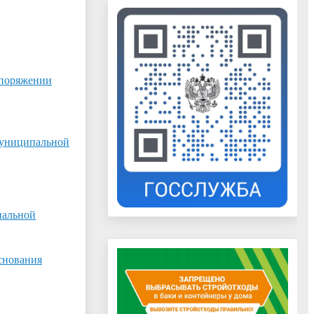
споряжении
Муниципальной
пальной
основания