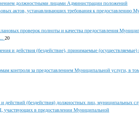
олнением должностными лицами Администрации положений
вовых актов, устанавливающих требования к предоставлению 
плановых проверок полноты и качества предоставления Муници
....
20
ния и действия (бездействие), принимаемые (осуществляемые) 
мам контроля за предоставлением Муниципальной услуги, в том
 и действий (бездействия) должностных лиц, муниципальных с
Ц, участвующих в предоставлении Муниципальной