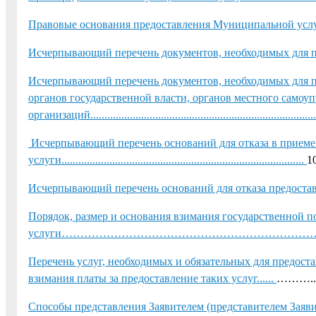
Правовые основания предоставления Муниципальной услуги..............
Исчерпывающий перечень документов, необходимых д
Исчерпывающий перечень документов, необходимых для п
органов государственной власти, органов местного самоу
организаций.................................................................................
Исчерпывающий перечень оснований для отказа в приеме
услуги......................................................................................
1
Исчерпывающий перечень оснований для отказа предостав
Порядок, размер и основания взимания государственной 
услуги…………………………………………………………
Перечень услуг, необходимых и обязательных для предост
взимания платы за предоставление таких услуг......
………..
Способы представления Заявителем (представителем Заяв