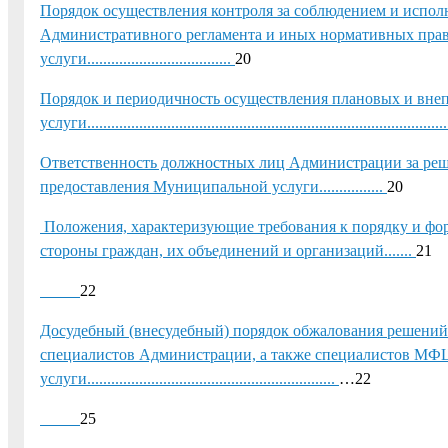
Порядок осуществления контроля за соблюдением и исп
Административного регламента и иных нормативных пра
услуги....................................
20
Порядок и периодичность осуществления плановых и вне
услуги.........................................................................................
Ответственность должностных лиц Администрации за реше
предоставления Муниципальной услуги................
20
Положения, характеризующие требования к порядку и фор
стороны граждан, их объединений и организаций.......
21
22
Досудебный (внесудебный) порядок обжалования решений
специалистов Администрации, а также специалистов МФ
услуги..............................................................
…22
25