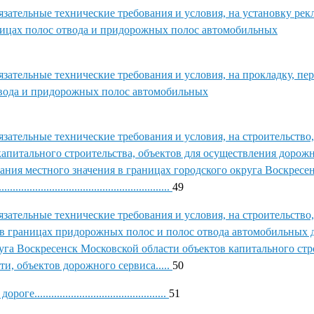
язательные технические требования и условия, на установку ре
ницах полос отвода и придорожных полос автомобильных
зательные технические требования и условия, на прокладку, пер
вода и придорожных полос автомобильных
зательные технические требования и условия, на строительство,
апитального строительства, объектов для осуществления дорож
ания местного значения в границах городского округа Воскресе
....................................................
49
зательные технические требования и условия, на строительство,
в границах придорожных полос и полос отвода автомобильных 
уга Воскресенск Московской области объектов капитального стр
и, объектов дорожного сервиса.....
50
........................................
51