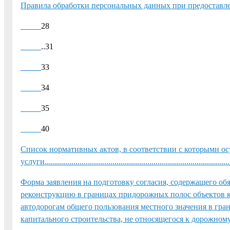
Правила обработки персональных данных при предоставлен
28
..31
33
34
35
40
Список нормативных актов, в соответствии с которыми о
услуги..........................................................................................
Форма заявления на подготовку согласия, содержащего обя
реконструкцию в границах придорожных полос объектов к
автодорогам общего пользования местного значения в гра
капитального строительства, не относящегося к дорожному сервису....