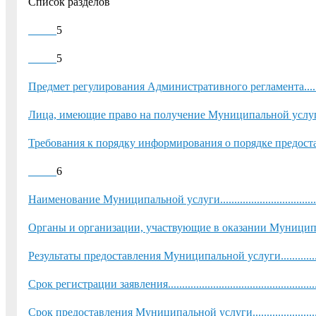
Список разделов
5
5
Предмет регулирования Административного регламента.....................
Лица, имеющие право на получение Муниципальной услуги...............
Требования к порядку информирования о порядке предоста
6
Наименование Муниципальной услуги..............................................
Органы и организации, участвующие в оказании Муниципальной усл
Результаты предоставления Муниципальной услуги............................
Срок регистрации заявления............................................................
Срок предоставления Муниципальной услуги....................................