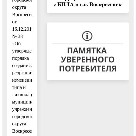
округа
Воскресенск
от
16.12.2019
№ 38
«Об
утверждении
порядка
создания,
реорганизации,
изменения
типа и
ликвидации
муниципальных
учреждений
городского
округа
Воскресенск