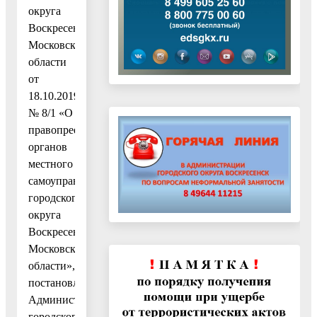
округа
Воскресенск
Московской
области
от
18.10.2019
№ 8/1 «О
правопреемстве
органов
местного
самоуправления
городского
округа
Воскресенск
Московской
области»,
постановлением
Администрации
городского