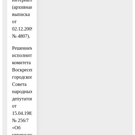
(архивная
выписка
от
02.12.2009
№ 4807).
Решением
исполнительного
комитета
Воскресенского
городского
Совета
народных
депутатов
от
15.04.1983
№ 256/7
«Об
утверждении