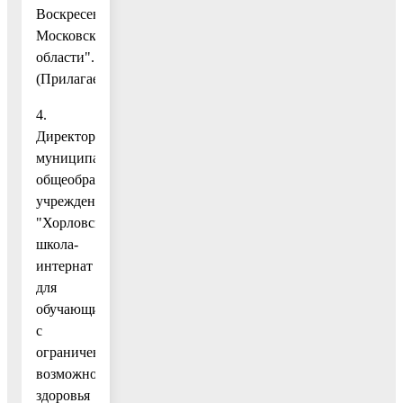
Воскресенск
Московской
области".
(Прилагается.)
4.
Директору
муниципального
общеобразовательного
учреждения
"Хорловская
школа-
интернат
для
обучающихся
с
ограниченными
возможностями
здоровья