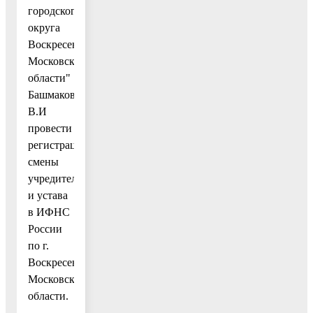
городского
округа
Воскресенск
Московской
области"
Башмакову
В.И
провести
регистрацию
смены
учредителя
и устава
в ИФНС
России
по г.
Воскресенску
Московской
области.