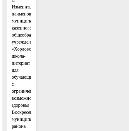
Изменить
наименование
муниципального
казенного
общеобразовательного
учреждения
«Хорловская
школа-
интернат
для
обучающихся
с
ограниченными
возможностями
здоровья
Воскресенского
муниципального
района