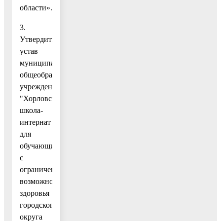
области».
3.
Утвердить
устав
муниципального
общеобразовательного
учреждения
"Хорловская
школа-
интернат
для
обучающихся
с
ограниченными
возможностями
здоровья
городского
округа