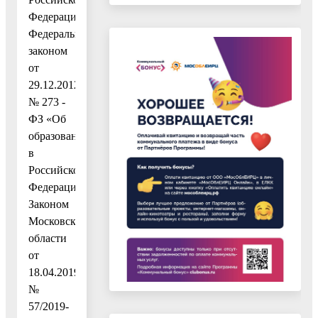
Федерации»,
Федеральным
законом
от
29.12.2012
№ 273 -
ФЗ «Об
образовании
в
Российской
Федерации»,
Законом
Московской
области
от
18.04.2019
№
57/2019-