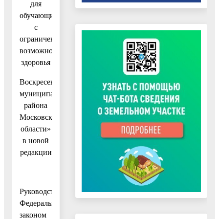
для
обучающихся
с
ограниченными
возможностями
здоровья
Воскресенского
муниципального
района
Московской
области»
в новой
редакции
Руководствуясь
Федеральным
законом