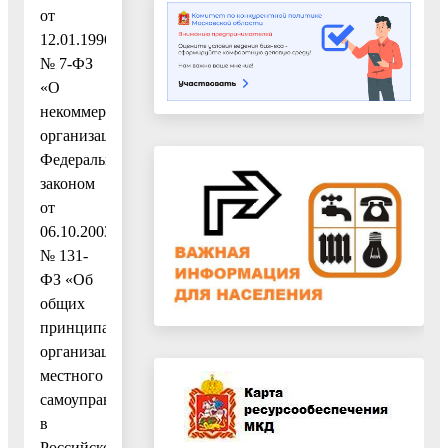
от
12.01.1996
№ 7-ФЗ
«О
некоммерческих
организациях»,
Федеральным
законом
от
06.10.2003
№ 131-
ФЗ «Об
общих
принципах
организации
местного
самоуправления
в
Российской