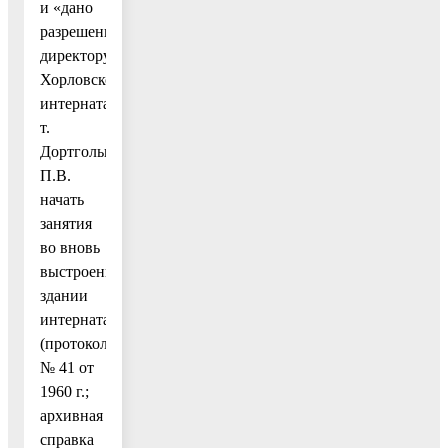
и «дано
разрешение
директору
Хорловского
интерната
т.
Дортгольц
П.В.
начать
занятия
во вновь
выстроенном
здании
интерната»
(протокол
№ 41 от
1960 г.;
архивная
справка