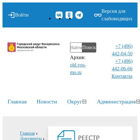
Версия для
Войти
слабовидящих
+7 (496)
Поиск
442-04-50
Архив:
+7 (496)
old.vos-
442-06-66
mo.ru
Контакты⁠
Главная
Новости
Округ
Администрация
Главная
Документы