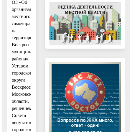
ОЗ «Об
организации
местного
самоуправления
на
территории
Воскресенского
муниципального
района»,
Уставом
городского
округа
Воскресенск
Московской
области,
решением
Совета
депутатов
городского