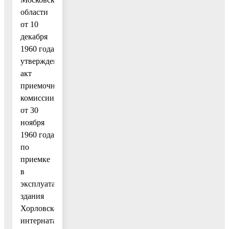
области
от 10
декабря
1960 года
утвержден
акт
приемочной
комиссии
от 30
ноября
1960 года
по
приемке
в
эксплуатацию
здания
Хорловского
интерната