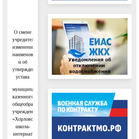
О смене
учредителя,
изменении
наименования
и об
утверждении
устава
муниципального
казенного
общеобразовательного
учреждения
«Хорловская
школа-
интернат