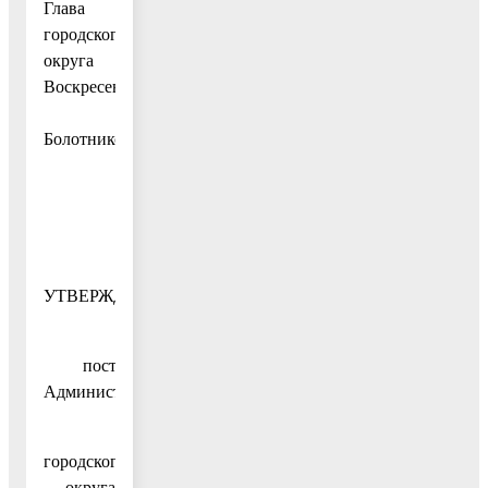
Глава
городского
округа
Воскресенск
А.В.
Болотников
УТВЕРЖДЕН
постановлением
Администрации
городского
округа