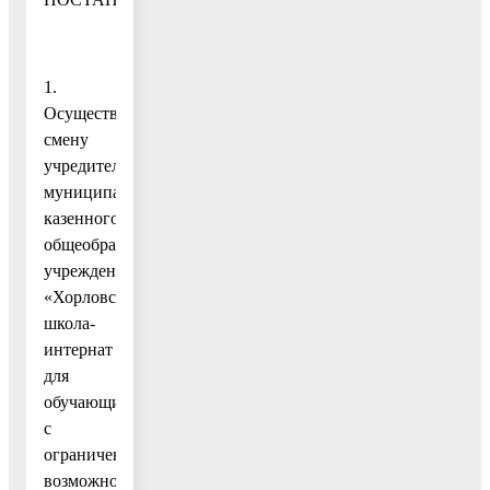
1.
Осуществить
смену
учредителя
муниципального
казенного
общеобразовательного
учреждения
«Хорловская
школа-
интернат
для
обучающихся
с
ограниченными
возможностями