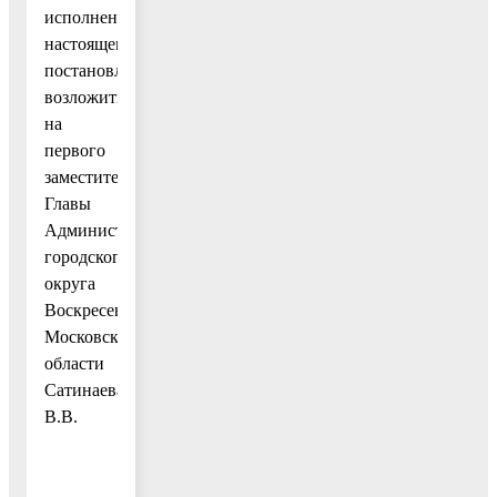
исполнением
настоящего
постановления
возложить
на
первого
заместителя
Главы
Администрации
городского
округа
Воскресенск
Московской
области
Сатинаева
В.В.