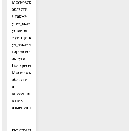
Московской
области,
а также
утверждения
уставов
муниципальных
учреждений
городского
округа
Воскресенск
Московской
области
и
внесения
в них
изменений»,
ПОСТАНОВЛЯЮ: