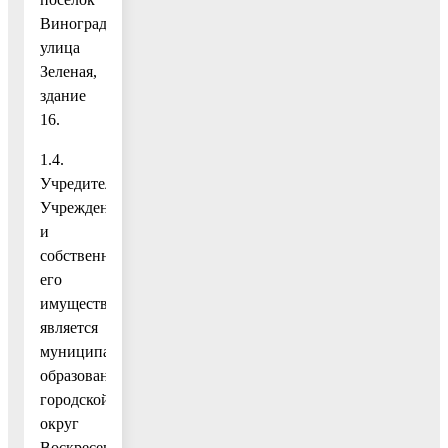
Виноградово,
улица
Зеленая,
здание
16.
1.4.
Учредителем
Учреждения
и
собственником
его
имущества
является
муниципальное
образование
городской
округ
Воскресенск