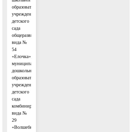
образовательного
учреждения
детского
сада
общеразвивающего
вида №
54
«Елочка»,
муниципального
дошкольного
образовательного
учреждения
детского
сада
комбинированного
вида №
29
«Волшебная