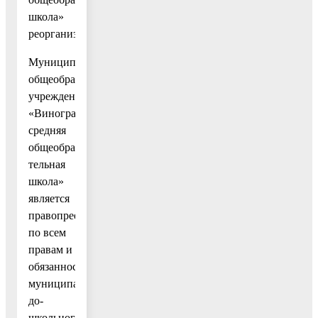
школа»
реорганизовано.
Муниципальное
общеобразовательное
учреждение
«Виноградовская
средняя
общеобразова-
тельная
школа»
является
правопреемником
по всем
правам и
обязанностям
муниципального
до-
школьного