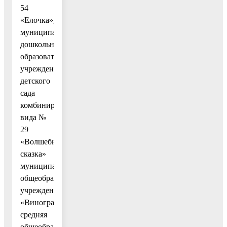
54
«Елочка»,
муниципального
дошкольного
образовательного
учреждения
детского
сада
комбинированного
вида №
29
«Волшебная
сказка»
муниципальное
общеобразовательное
учреждение
«Виноградовская
средняя
общеобразовательная