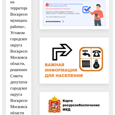
на
территории
Воскресенского
муниципального
района»,
Уставом
городского
округа
Воскресенск
Московской
области,
решением
Совета
депутатов
городского
округа
Воскресенск
Московской
области