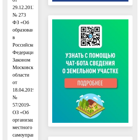
29.12.2012
№ 273
ФЗ «Об
образовании
в
Российской
Федерации»,
Законом
Московской
области
от
18.04.2019
№
57/2019-
ОЗ «Об
организации
местного
самоуправления