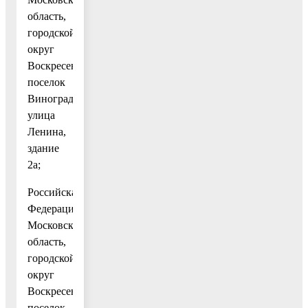
область,
городской
округ
Воскресенск,
поселок
Виноградово,
улица
Ленина,
здание
2а;
Российская
Федерация,
Московская
область,
городской
округ
Воскресенск,
поселок