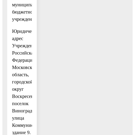
муниципальное
бюджетное
учреждение.
Юридический
адрес
Учреждения:
Российская
Федерация,
Московская
область,
городской
округ
Воскресенск,
поселок
Виноградово,
улица
Коммунистическая,
здание 9.