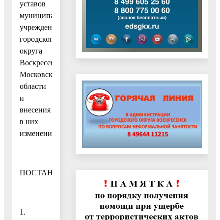
уставов
муниципальных
учреждений
городского
округа
Воскресенск
Московской
области
и
внесения
в них
изменений»,
ПОСТАНОВЛЯЮ:
1.