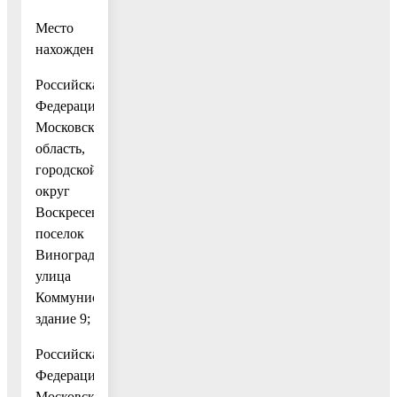
Место
нахождения:
Российская
Федерация,
Московская
область,
городской
округ
Воскресенск,
поселок
Виноградово,
улица
Коммунистическая,
здание 9;
Российская
Федерация,
Московская