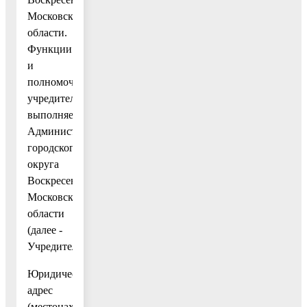
Московской
области.
Функции
и
полномочия
учредителя
выполняет
Администрация
городского
округа
Воскресенск
Московской
области
(далее -
Учредитель).
Юридический
адрес
(местонахождение)