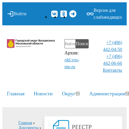
Версия для
Войти
слабовидящих
+7 (496)
Поиск
442-04-50
Архив:
+7 (496)
old.vos-
442-06-66
mo.ru
Контакты⁠
Главная
Новости
Округ
Администрация
Главная
Документы