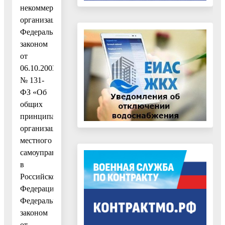
некоммерческих
организациях»,
Федеральным
законом
от
06.10.2003
№ 131-
ФЗ «Об
общих
принципах
организации
местного
самоуправления
в
Российской
Федерации»,
Федеральным
законом
от