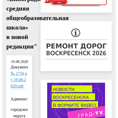
средняя
общеобразовательная
школа»
в новой
редакции"
19.08.2020
Документ:
№ 2750 о
т 19.08.2
020.pdf
Администрация
городского
округа