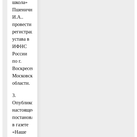
школа»
Пшеничниковой
И.А..
провести
регистрацию
устава в
ИФНС
России
по г.
Воскресенску
Московской
области.
3.
Опубликовать
настоящее
постановление
в газете
«Наше