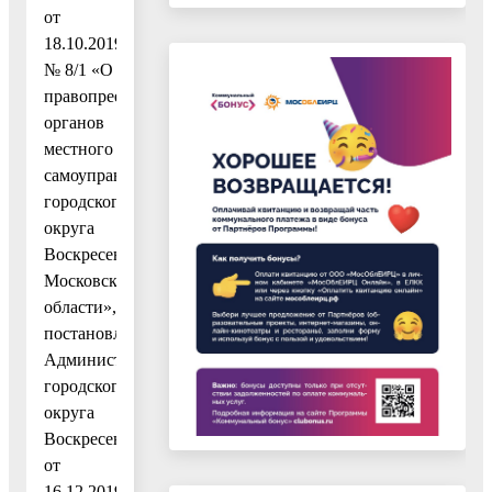
от
18.10.2019
№ 8/1 «О
правопреемстве
органов
местного
самоуправления
городского
округа
Воскресенск
Московской
области»,
постановлением
Администрации
городского
округа
Воскресенск
от
16.12.2019