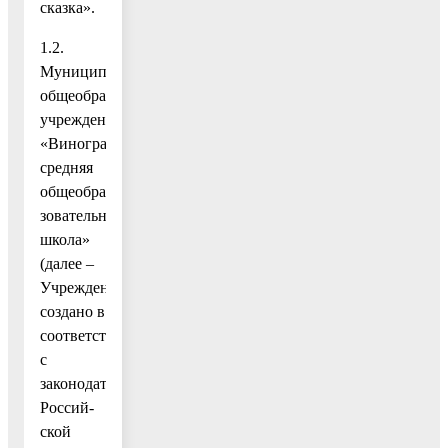
сказка».
1.2.
Муниципальное
общеобразовательное
учреждение
«Виноградовская
средняя
общеобра-
зовательная
школа»
(далее –
Учреждение)
создано в
соответствии
с
законодательством
Россий-
ской