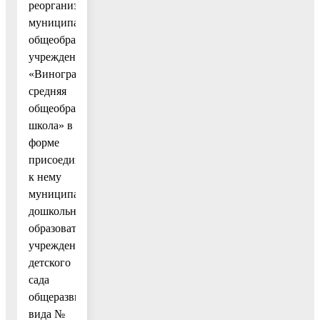
реорганизации
муниципального
общеобразовательного
учреждения
«Виноградовская
средняя
общеобразовательная
школа» в
форме
присоединения
к нему
муниципального
дошкольного
образовательного
учреждения
детского
сада
общеразвивающего
вида №