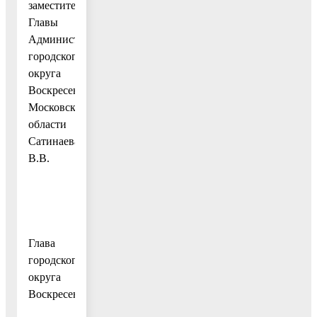
заместителя
Главы
Администрации
городского
округа
Воскресенск
Московской
области
Сатинаева
В.В.
Глава
городского
округа
Воскресенск
А.В.