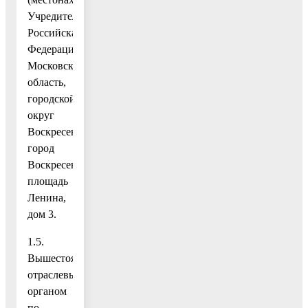
Учредителя:
Российская
Федерация,
Московская
область,
городской
округ
Воскресенск,
город
Воскресенск,
площадь
Ленина,
дом 3.
1.5.
Вышестоящим
отраслевым
органом
по