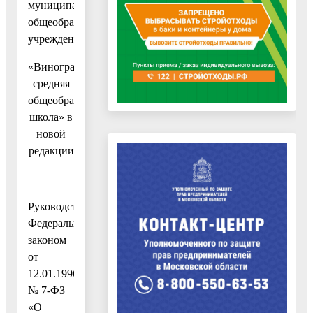
муниципального
общеобразовательного
учреждения
«Виноградовская
средняя
общеобразовательная
школа» в
новой
редакции
Руководствуясь
Федеральным
законом
от
12.01.1996
№ 7-ФЗ
«О