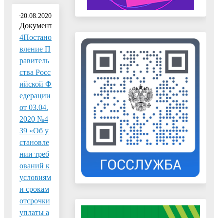
20.08.2020
Документ:
4Постано
вление П
равитель
ства Росс
ийской Ф
едерации
от 03.04.
2020 №4
39 «Об у
становле
нии треб
ований к
условиям
и срокам
отсрочки
уплаты а