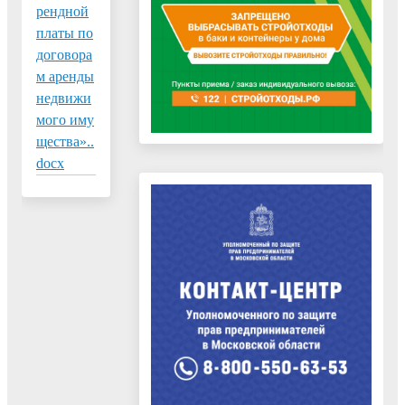
рендной
платы по
договора
м аренды
недвижи
мого иму
щества»..
docx