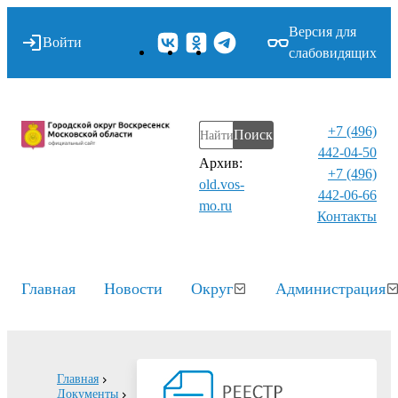
Версия для
Войти
слабовидящих
+7 (496)
Поиск
442-04-50
Архив:
+7 (496)
old.vos-
442-06-66
mo.ru
Контакты⁠
Главная
Новости
Округ
Администрация
Главная
Документы