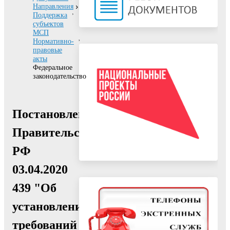
Направления
Поддержка
субъектов
МСП
Нормативно-
правовые
акты
Федеральное
законодательство
Постановление
Правительства
РФ
03.04.2020
439 "Об
установлении
требований