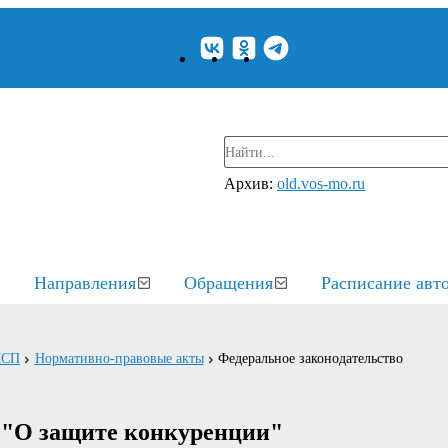
Архив:
old.vos-mo.ru
Направления
Обращения
Расписание авт
МСП
Нормативно-правовые акты
Федеральное законодательство
З "О защите конкуренции"