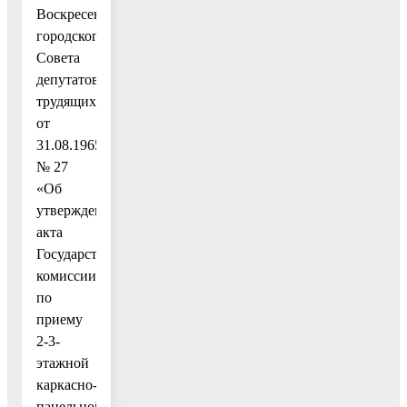
Воскресенского
городского
Совета
депутатов
трудящихся
от
31.08.1965
№ 27
«Об
утверждении
акта
Государственной
комиссии
по
приему
2-3-
этажной
каркасно-
панельной