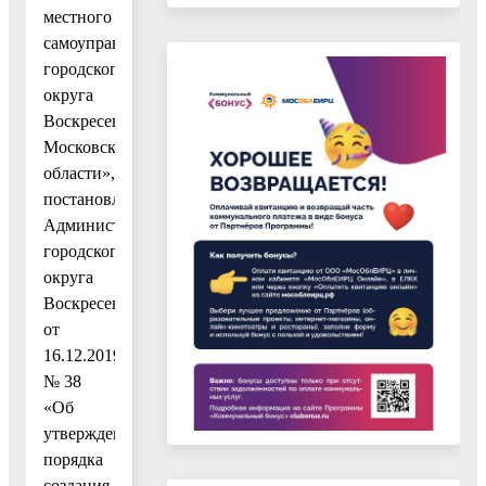
местного
самоуправления
городского
округа
Воскресенск
Московской
области»,
постановлением
Администрации
городского
округа
Воскресенск
от
16.12.2019
№ 38
«Об
утверждении
порядка
создания,