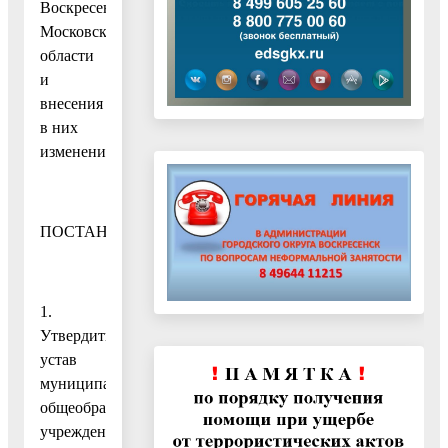
Воскресенск
Московской
области
и
внесения
в них
изменений»,
ПОСТАНОВЛЯЮ:
1.
Утвердить
устав
муниципального
общеобразовательного
учреждения