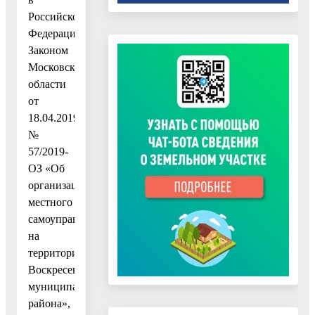
Российской
Федерации»,
Законом
Московской
области
от
18.04.2019
№
57/2019-
ОЗ «Об
организации
местного
самоуправления
на
территории
Воскресенского
муниципального
района»,