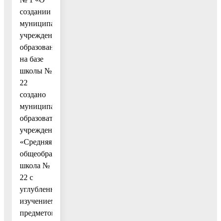
создании
муниципальных
учреждений
образования»
на базе
школы №
22
создано
муниципальное
образовательное
учреждение
«Средняя
общеобразовательная
школа №
22 с
углубленным
изучением
предметов».