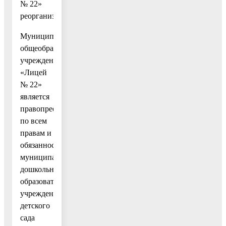
№ 22»
реорганизовано.
Муниципальное
общеобразовательное
учреждение
«Лицей
№ 22»
является
правопреемником
по всем
правам и
обязанностям
муниципального
дошкольного
образовательного
учреждения
детского
сада