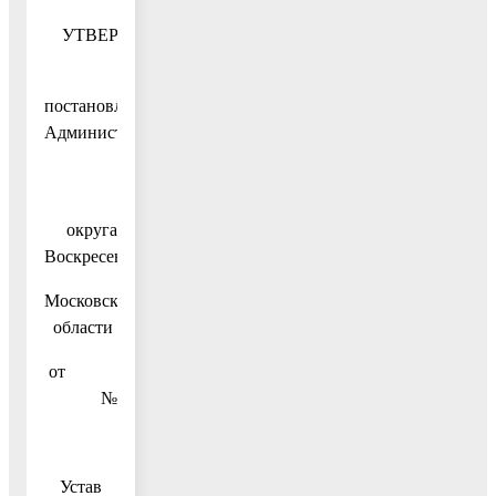
УТВЕРЖДЕН
постановлением
Администрации
городского
округа
Воскресенск
Московской
области
от
№
Устав