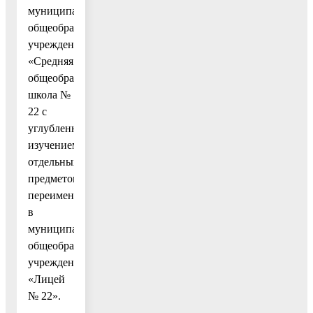
муниципальное
общеобразовательное
учреждение
«Средняя
общеобразовательная
школа №
22 с
углубленным
изучением
отдельных
предметов»
переименовано
в
муниципальное
общеобразовательное
учреждение
«Лицей
№ 22».