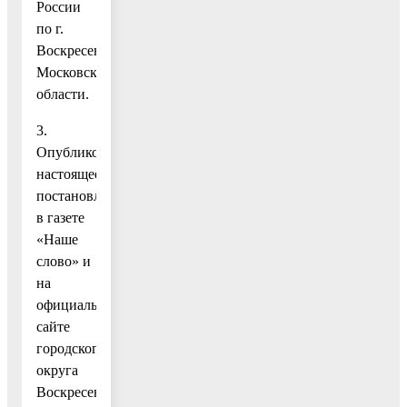
России
по г.
Воскресенску
Московской
области.
3.
Опубликовать
настоящее
постановление
в газете
«Наше
слово» и
на
официальном
сайте
городского
округа
Воскресенск