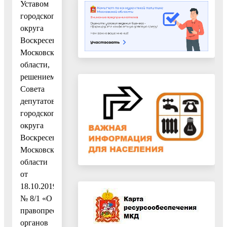
Уставом
городского
округа
Воскресенск
Московской
области,
решением
Совета
депутатов
городского
округа
Воскресенск
Московской
области
от
18.10.2019
№ 8/1 «О
правопреемстве
органов