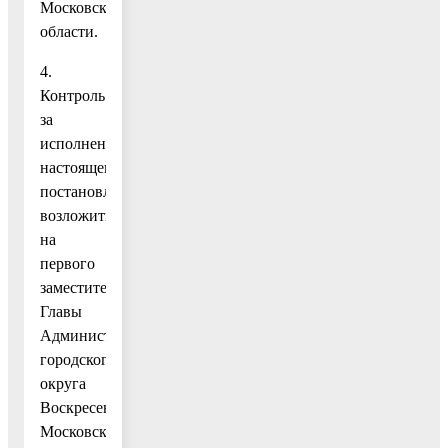
Московской
области.
4.
Контроль
за
исполнением
настоящего
постановления
возложить
на
первого
заместителя
Главы
Администрации
городского
округа
Воскресенск
Московской