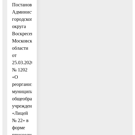
Постановлением
Администрации
городского
округа
Воскресенск
Московской
области
от
25.03.2020
№ 1202
«О
реорганизации
муниципального
общеобразовательного
учреждения
«Лицей
№ 22» в
форме
присоединения