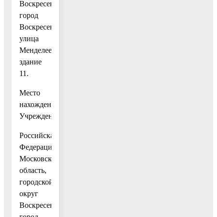
Воскресенск,
город
Воскресенск,
улица
Менделеева,
здание
11.
Место
нахождения
Учреждения:
Российская
Федерация,
Московская
область,
городской
округ
Воскресенск,
город