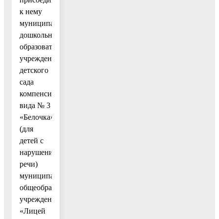
к нему
муниципального
дошкольного
образовательного
учреждения
детского
сада
компенсирующего
вида № 3
«Белочка»
(для
детей с
нарушениями
речи)
муниципальное
общеобразовательное
учреждение
«Лицей