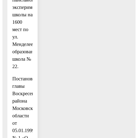
экспериментальной
школы на
1600
мест по
ул.
Менделеева»
образована
школа №
22.
Постановлением
главы
Воскресенского
района
Московской
области
от
05.01.1999
№ 1 «О