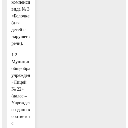
компенсирующего
вида № 3
«Белочка»
(для
детей с
нарушениями
речи).
1.2.
Муниципальное
общеобразовательное
учреждение
«Лицей
№ 22»
(далее –
Учреждение)
создано в
соответствии
с