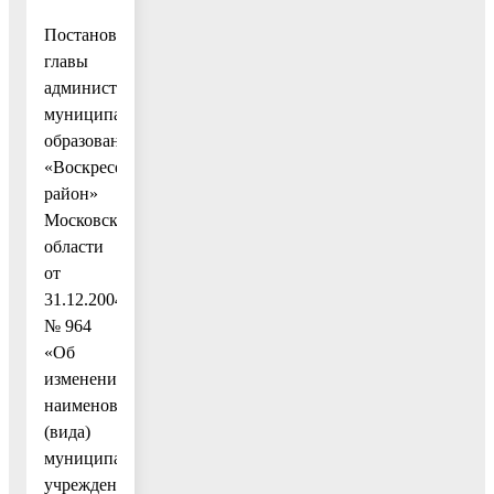
Постановлением
главы
администрации
муниципального
образования
«Воскресенский
район»
Московской
области
от
31.12.2004
№ 964
«Об
изменении
наименования
(вида)
муниципального
учреждения»