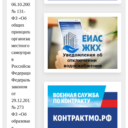
06.10.2003
№ 131-
ФЗ «Об
общих
принципах
организации
местного
самоуправления
в
Российской
Федерации»,
Федеральным
законом
от
29.12.2012
№ 273
ФЗ «Об
образовании
в