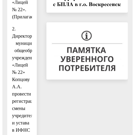
«Лицей
№ 22».
(Прилагается.)
2.
Директору
муниципального
общеобразовательного
учреждения
«Лицей
№ 22»
Копцову
А.А.
провести
регистрацию
смены
учредителя
и устава
в ИФНС