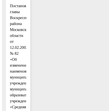
Постановлением
главы
Воскресенского
района
Московской
области
от
12.02.2002
№ 82
«Об
изменении
наименования
муниципального
учреждения»
муниципальное
образовательное
учреждение
«Средняя