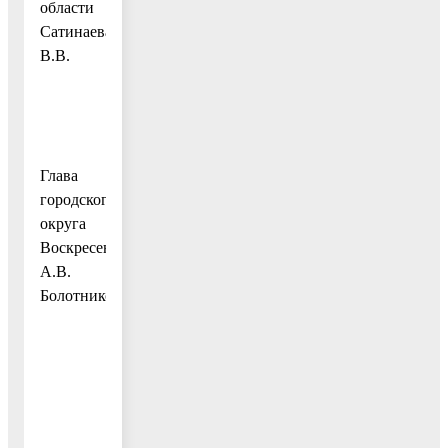
области
Сатинаева
В.В.
Глава
городского
округа
Воскресенск
А.В.
Болотников