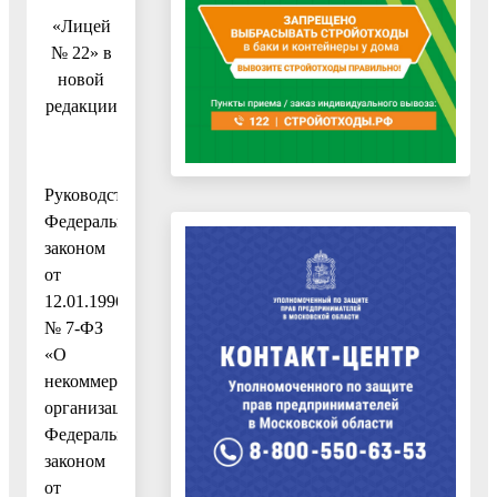
«Лицей
№ 22» в
новой
редакции
Руководствуясь
Федеральным
законом
от
12.01.1996
№ 7-ФЗ
«О
некоммерческих
организациях»,
Федеральным
законом
от