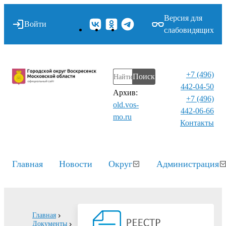
Версия для
Войти
слабовидящих
+7 (496)
Поиск
442-04-50
Архив:
+7 (496)
old.vos-
442-06-66
mo.ru
Контакты⁠
Главная
Новости
Округ
Администрация
Главная
Документы