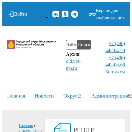
Версия для
Войти
слабовидящих
+7 (496)
Поиск
442-04-50
Архив:
+7 (496)
old.vos-
442-06-66
mo.ru
Контакты⁠
Главная
Новости
Округ
Администрация
Главная
Документы