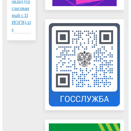
оклад (со
гласован
ный с Ц
ИОГВ).xl
s