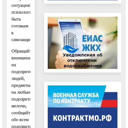
ситуациях,
психологически
быть
готовым
к
самозащите.
Обращайте
внимание
на
подозрительных
людей,
предметы,
на любые
подозрительные
мелочи,
сообщайте
обо всем
подозрительном