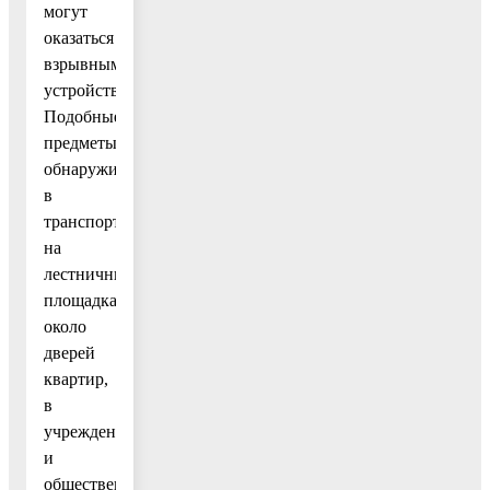
могут
оказаться
взрывными
устройствами.
Подобные
предметы
обнаруживают
в
транспорте,
на
лестничных
площадках,
около
дверей
квартир,
в
учреждениях
и
общественных