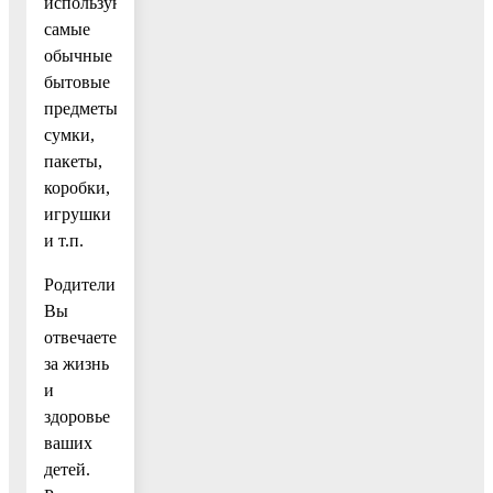
используются
самые
обычные
бытовые
предметы:
сумки,
пакеты,
коробки,
игрушки
и т.п.
Родители!
Вы
отвечаете
за жизнь
и
здоровье
ваших
детей.