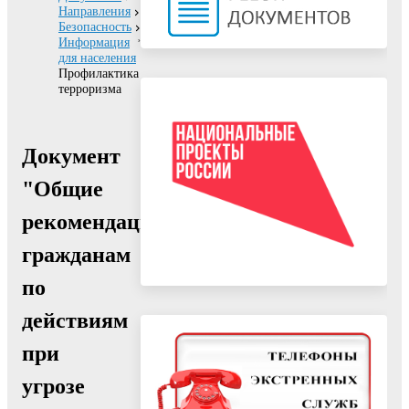
Направления
Безопасность
Информация
для населения
Профилактика
терроризма
Документ
"Общие
рекомендации
гражданам
по
действиям
при
угрозе