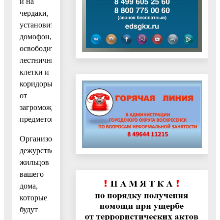
и на
чердаки,
установить
домофон,
освободить
лестничные
клетки и
коридоры
от
загромождающих
предметов.
Организовать
дежурство
жильцов
вашего
дома,
которые
будут