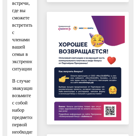
встречи,
где вы
сможете
встретиться
с
членами
вашей
семьи в
экстренной
ситуации.
В случае
эвакуации
возьмите
с собой
набор
предметов
первой
необходимости