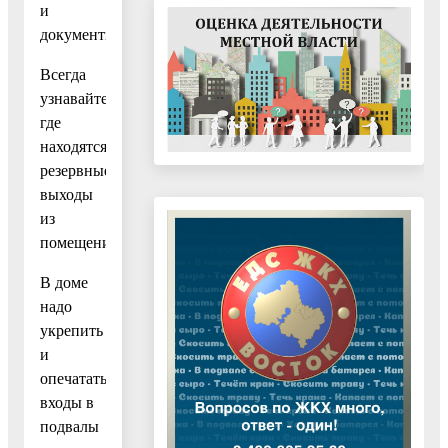
и
документы.
Всегда
узнавайте,
где
находятся
резервные
выходы
из
помещения.
В доме
надо
укрепить
и
опечатать
входы в
подвалы