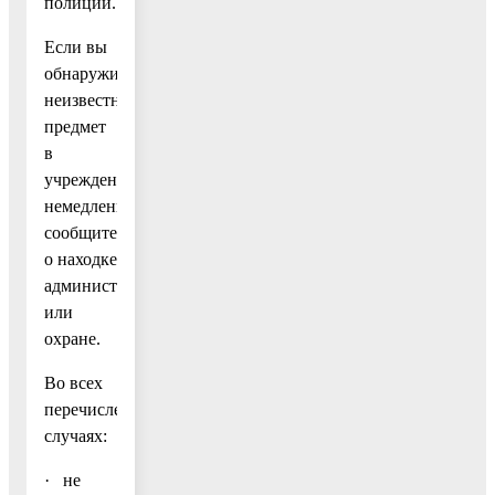
полиции.
Если вы
обнаружили
неизвестный
предмет
в
учреждении,
немедленно
сообщите
о находке
администрации
или
охране.
Во всех
перечисленных
случаях:
· не