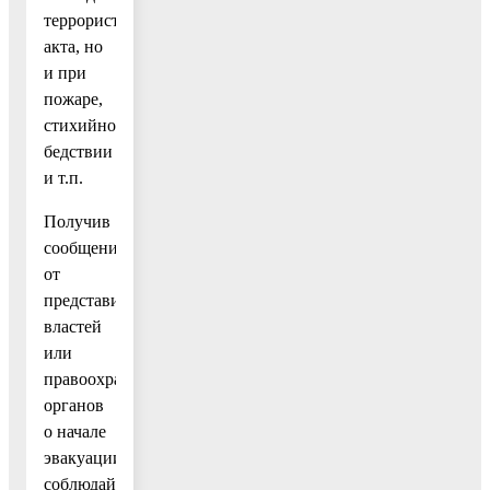
террористического
акта, но
и при
пожаре,
стихийном
бедствии
и т.п.
Получив
сообщение
от
представителей
властей
или
правоохранительных
органов
о начале
эвакуации,
соблюдайте