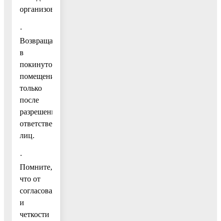
организованно.
·
Возвращайтесь
в
покинутое
помещение
только
после
разрешения
ответственных
лиц.
·
Помните,
что от
согласованности
и
четкости