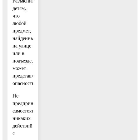
Разъясните
детям,
что
любой
предмет,
найденный
на улице
или в
подъезде,
может
представлять
опасность.
Не
предпринимайте
самостоятельно
никаких
действий
с