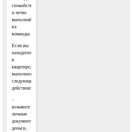
спокойствие
и четко
выполняйте
их
команды.
Если вы
находитесь
в
квартире,
выполните
следующие
действия:
·
возьмите
личные
документы,
деньги,