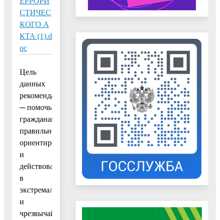
ЕРРОРИ
СТИЧЕС
КОГО А
КТА (1).d
oc
Цель
данных
рекомендаций
─ помочь
гражданам
правильно
ориентироваться
и
действовать
в
экстремальных
и
чрезвычайных