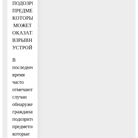
ПОДОЗРИТЕЛЬНОГО
ПРЕДМЕТА,
КОТОРЫЙ
МОЖЕТ
ОКАЗАТЬСЯ
ВЗРЫВНЫМ
УСТРОЙСТВОМ
В
последнее
время
часто
отмечаются
случаи
обнаружения
гражданами
подозрительных
предметов,
которые