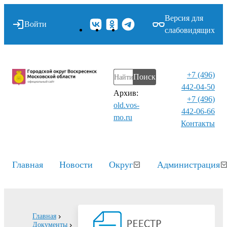
Версия для
Войти
слабовидящих
+7 (496)
Поиск
442-04-50
Архив:
+7 (496)
old.vos-
442-06-66
mo.ru
Контакты⁠
Главная
Новости
Округ
Администрация
Главная
Документы