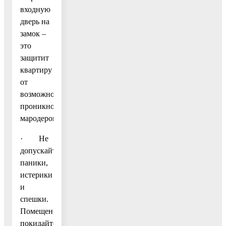
входную
дверь на
замок –
это
защитит
квартиру
от
возможного
проникновения
мародеров.
· Не
допускайте
паники,
истерики
и
спешки.
Помещение
покидайте