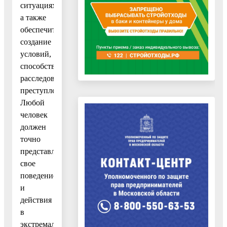
ситуациях,
а также
обеспечить
создание
условий,
способствующих
расследованию
преступлений.
Любой
человек
должен
точно
представлять
свое
поведение
и
действия
в
экстремальных