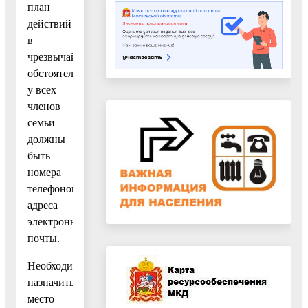
план
действий
в
чрезвычайных
обстоятельствах,
у всех
членов
семьи
должны
быть
номера
телефонов,
адреса
электронной
почты.
Необходимо
назначить
место