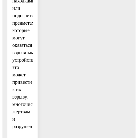
находками
или
подозрительными
предметами,
которые
могут
оказаться
взрывными
устройствами,
это
может
привести
к их
взрыву,
многочисленным
жертвам
и
разрушениям.