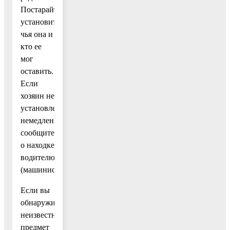
Постарайтесь
установить,
чья она и
кто ее
мог
оставить.
Если
хозяин не
установлен,
немедленно
сообщите
о находке
водителю
(машинисту).
Если вы
обнаружили
неизвестный
предмет