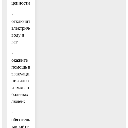
ценности;
·
отключите
электричество,
воду и
газ;
·
окажите
помощь в
эвакуации
пожилых
и тяжело
больных
людей;
·
обязательно
закройте