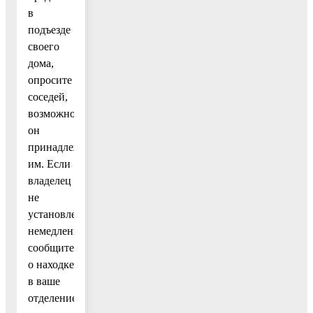
в
подъезде
своего
дома,
опросите
соседей,
возможно,
он
принадлежит
им. Если
владелец
не
установлен,
немедленно
сообщите
о находке
в ваше
отделение