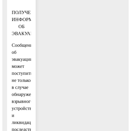
ПОЛУЧЕНИЕ
ИНФОРМАЦИИ
ОБ
ЭВАКУАЦИИ
Сообщение
об
эвакуации
может
поступить
не только
в случае
обнаружения
взрывного
устройства
и
ликвидации
последствий