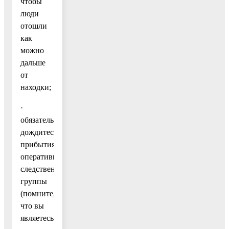
чтобы
люди
отошли
как
можно
дальше
от
находки;
·
обязательно
дождитесь
прибытия
оперативно-
следственной
группы
(помните,
что вы
являетесь