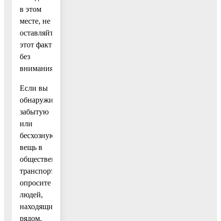
в этом
месте, не
оставляйте
этот факт
без
внимания.
Если вы
обнаружили
забытую
или
бесхозную
вещь в
общественном
транспорте,
опросите
людей,
находящихся
рядом.