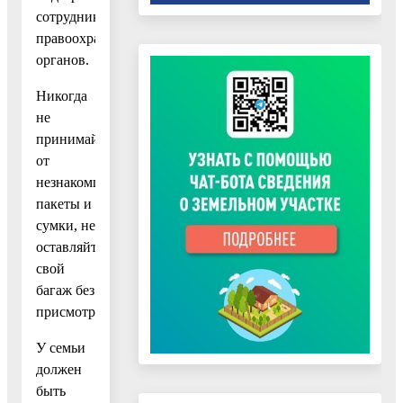
сотрудникам
правоохранительных
органов.
Никогда
не
принимайте
от
незнакомцев
пакеты и
сумки, не
оставляйте
свой
багаж без
присмотра.
У семьи
должен
быть