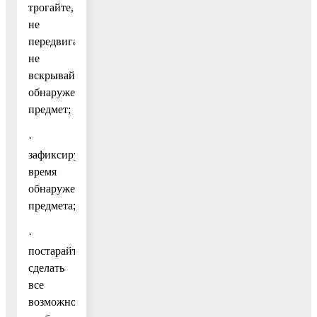
трогайте,
не
передвигайте,
не
вскрывайте
обнаруженный
предмет;
·
зафиксируйте
время
обнаружения
предмета;
·
постарайтесь
сделать
все
возможное,