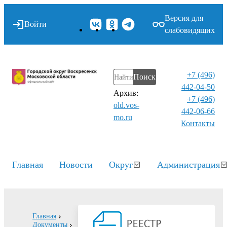
Версия для
Войти
слабовидящих
+7 (496)
Поиск
442-04-50
Архив:
+7 (496)
old.vos-
442-06-66
mo.ru
Контакты⁠
Главная
Новости
Округ
Администрация
Главная
Документы