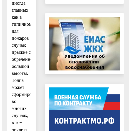
иногда
главных,
как в
типичном
для
пожаров
случае:
прыжке с
обреченно
большой
высоты.
Толпа
может
сформироваться
во
многих
случаях,
в том
числе и