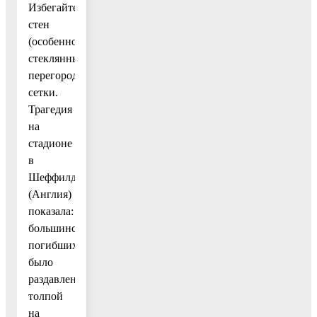
Избегайте
стен
(особенно
стеклянных),
перегородок,
сетки.
Трагедия
на
стадионе
в
Шеффилде
(Англия)
показала:
большинство
погибших
было
раздавлено
толпой
на