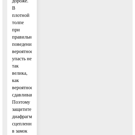
дороже.
В
плотной
толпе
при
правильном
поведении
вероятность
упасть не
так
велика,
как
вероятность
сдавливания.
Поэтому
защитите
диафрагму
сцепленными
в замок