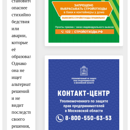
становится
опаснее
стихийного
бедствия
или
аварии,
которые
её
образовали.
Однако
она не
ищет
альтернативных
решений
и не
видит
последствий
своего
решения,