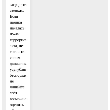
заградительных
стенках.
Если
паника
началась
из–за
террористического
акта, не
спешите
своим
движением
усугублять
беспорядок:
не
лишайте
себя
возможности
оценить