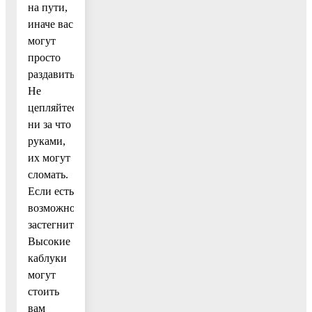
на пути,
иначе вас
могут
просто
раздавить.
Не
цепляйтесь
ни за что
руками,
их могут
сломать.
Если есть
возможность,
застегнитесь.
Высокие
каблуки
могут
стоить
вам