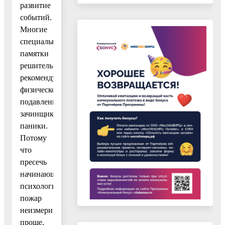
развитие
событий.
Многие
специальные
памятки
решительно
рекомендуют
физическое
подавление
зачинщика
паники.
Потому
что
пресечь
начинающийся
психологический
пожар
неизмеримо
проще,