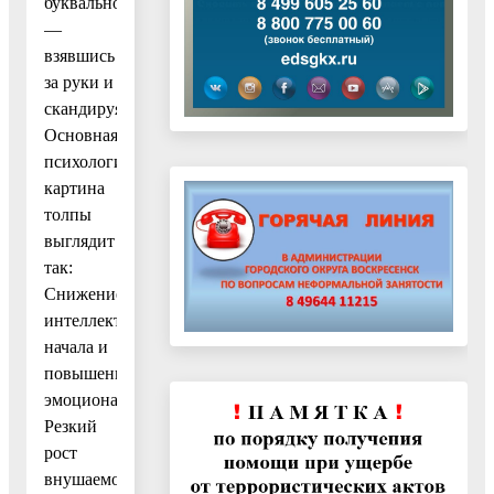
буквально
—
взявшись
за руки и
скандируя.
Основная
психологическая
картина
толпы
выглядит
так:
Снижение
интеллектуального
начала и
повышение
эмоционального.
Резкий
рост
внушаемости