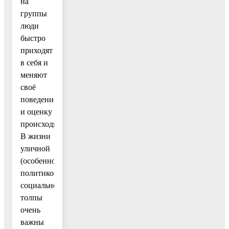
на
группы
люди
быстро
приходят
в себя и
меняют
своё
поведение
и оценку
происходящего.
В жизни
уличной
(особенно
политико–
социальной)
толпы
очень
важны