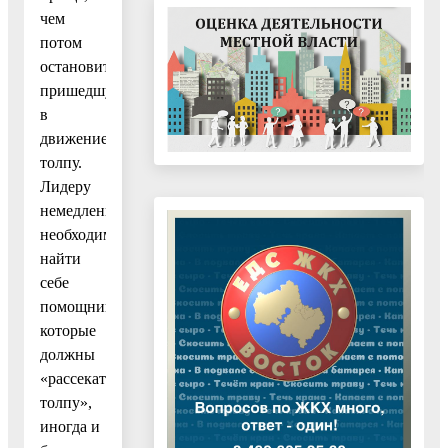
чем
потом
остановить
пришедшую
в
движение
толпу.
Лидеру
немедленно
необходимо
найти
себе
помощников,
которые
должны
«рассекать
толпу»,
иногда и