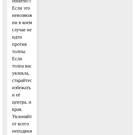
обойти!!!
Если это
невозможно,
ни в коем
случае не
идти
против
толпы.
Если
толпа вас
увлекла,
старайтесь
избежать
и её
центра, и
края.
Уклоняйтесь
от всего
неподвижного