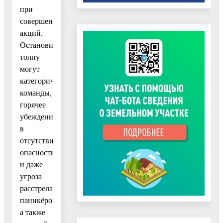
при
совершении террористических
акций.
Остановить
толпу
могут
категорические
команды,
горячее
убеждение
в
отсутствии
опасности
и даже
угроза
расстрела
паникёров,
а также