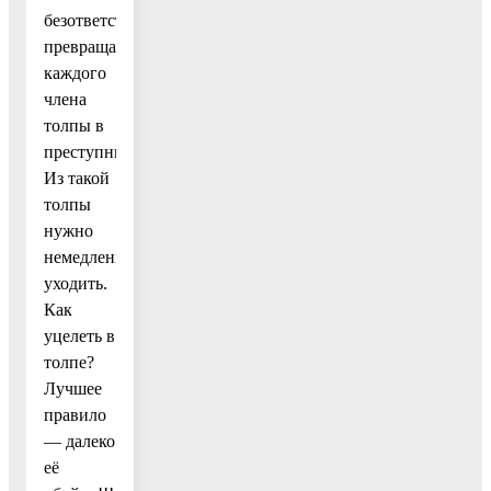
безответственность
превращает
каждого
члена
толпы в
преступника.
Из такой
толпы
нужно
немедленно
уходить.
Как
уцелеть в
толпе?
Лучшее
правило
— далеко
её