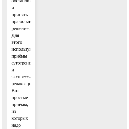
обстановку
и
принять
правильное
решение.
Для
этого
используйте
приёмы
аутотренинга
и
экспресс–
релаксации.
Вот
простые
приёмы,
из
которых
надо