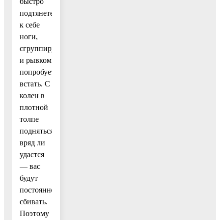
быстро
подтянете
к себе
ноги,
сгруппируетесь
и рывком
попробуете
встать. С
колен в
плотной
толпе
подняться
вряд ли
удастся
— вас
будут
постоянно
сбивать.
Поэтому