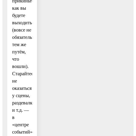
прикиньте,
как вы
будете
выходить
(вовсе не
обязательно
тем же
путём,
что
вошли).
Старайтесь
не
оказаться
у сцены,
раздевалки
и т.д. —
в
«центре
событий».