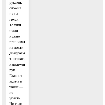
руками,
сложив
их на
груди.
Толчки
сзади
нужно
принимать
на локти,
диафрагму
защищать
напряжением
рук.
Главная
задача в
толпе —
не
упасть.
Но если