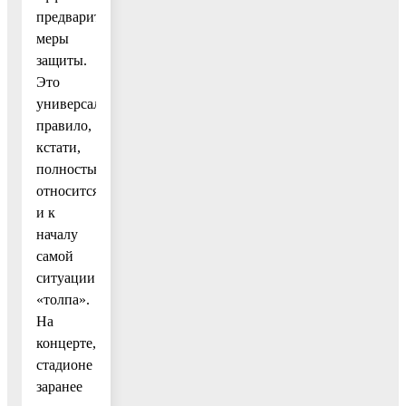
предварительные
меры
защиты.
Это
универсальное
правило,
кстати,
полностью
относится
и к
началу
самой
ситуации
«толпа».
На
концерте,
стадионе
заранее