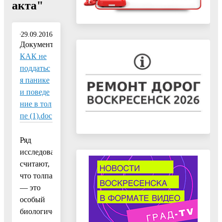
акта"
29.09.2016
Документ:
КАК не
поддатьс
я панике
и поведе
ние в тол
пе (1).doc
Ряд
исследователей
считают,
что толпа
— это
особый
биологический