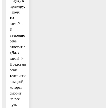
вслух), к
примеру:
«Коля,
ты
здесь?».
И
уверенно
себе
ответить:
«Да, я
здесь!!!».
Представьте
себя
телевизионной
камерой,
которая
сморит
на всё
чуть