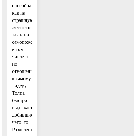
способна
как на
страшную
жестокость,
так и на
самопожертвование,
в том
числе и
по
отношению
к самому
лидеру.
Толпа
быстро
выдыхается,
добившись
чего–то.
Разделённые