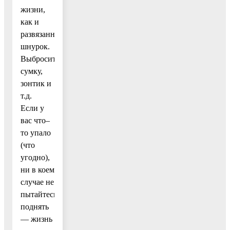
жизни,
как и
развязанный
шнурок.
Выбросите
сумку,
зонтик и
т.д.
Если у
вас что–
то упало
(что
угодно),
ни в коем
случае не
пытайтесь
поднять
— жизнь