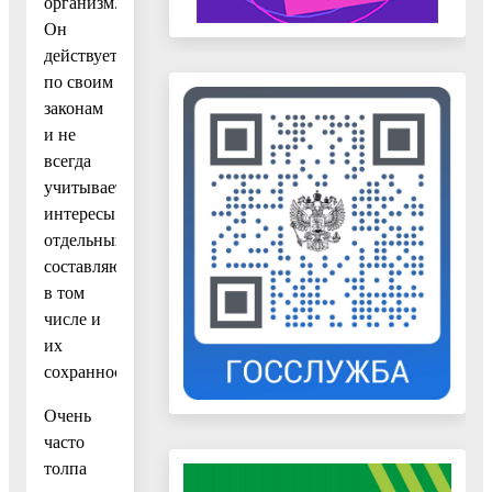
организм.
Он
действует
по своим
законам
и не
всегда
учитывает
интересы
отдельных
составляющих,
в том
числе и
их
сохранность.
Очень
часто
толпа