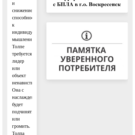
и
снижение
способности
к
индивидуальному
мышлению.
Толпе
требуется
лидер
или
объект
ненависти.
Она с
наслаждением
будет
подчиняться
или
громить.
Толпа