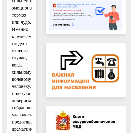
сильнейший
эмоциональный
тормоз
или чудо.
Именно
к чудесам
следует
отнести
случаи,
когда
сильному
волевому
человеку,
пользующемуся
доверием
собравшихся,
удавалось
предотвратить
драматическое