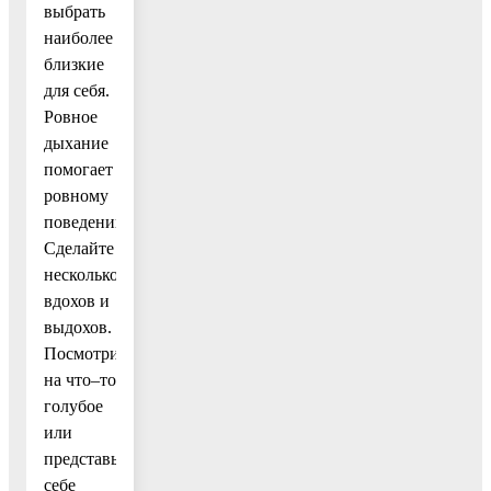
выбрать
наиболее
близкие
для себя.
Ровное
дыхание
помогает
ровному
поведению.
Сделайте
несколько
вдохов и
выдохов.
Посмотрите
на что–то
голубое
или
представьте
себе