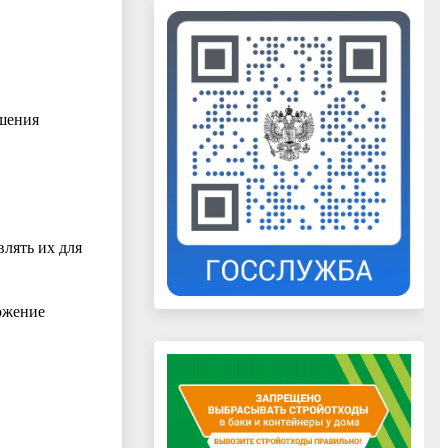
шения
влять их для
ложение