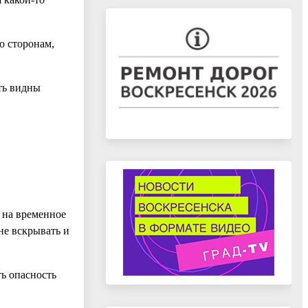
о сторонам,
ть видны
 на временное
не вскрывать и
ть опасность