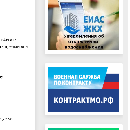
избегать
ть предметы и
зу
 сумки,