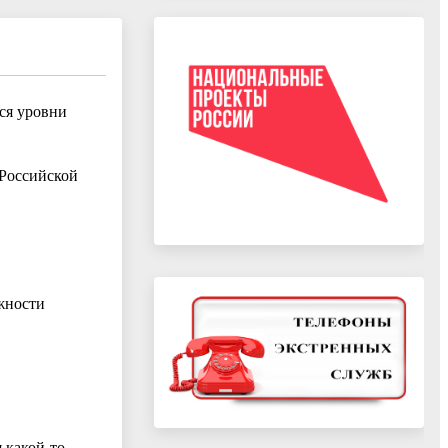
ся уровни
 Российской
жности
 какой-то