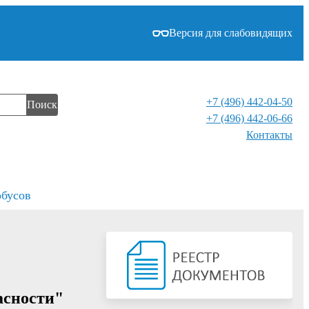
Версия для слабовидящих
+7 (496) 442-04-50
Поиск
+7 (496) 442-06-66
Контакты⁠
обусов
асности"