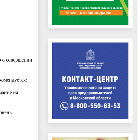
о о совершении
комендуется:
мание на
ровень