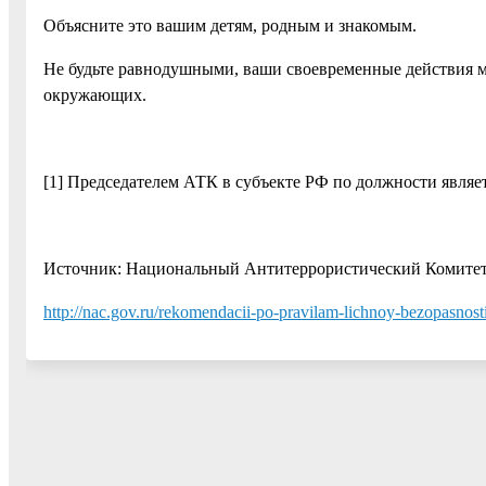
Объясните это вашим детям, родным и знакомым.
Не будьте равнодушными, ваши своевременные действия м
окружающих.
[1] Председателем АТК в субъекте РФ по должности являе
Источник: Национальный Антитеррористический Комите
http://nac.gov.ru/rekomendacii-po-pravilam-lichnoy-bezopasnost