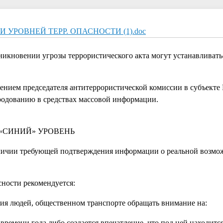
УРОВНЕЙ ТЕРР. ОПАСНОСТИ (1).doc
никновении угрозы террористического акта могут устанавливать
ением председателя антитеррористической комиссии в субъекте
родованию в средствах массовой информации.
«СИНИЙ» УРОВЕНЬ
ичии требующей подтверждения информации о реальной возмо
ности рекомендуется:
ния людей, общественном транспорте обращать внимание на:
мени года либо создается впечатление, что под ней находится