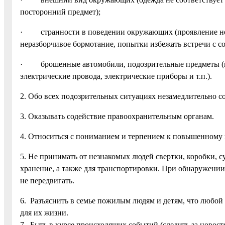
посторонний предмет);
· странности в поведении окружающих (проявление нерв
неразборчивое бормотание, попытки избежать встречи с с
· брошенные автомобили, подозрительные предметы (меш
электрические провода, электрические приборы и т.п.).
2. Обо всех подозрительных ситуациях незамедлительно 
3. Оказывать содействие правоохранительным органам.
4. Относиться с пониманием и терпением к повышенному
5. Не принимать от незнакомых людей свертки, коробки, 
хранение, а также для транспортировки. При обнаружении
не передвигать.
6. Разъяснить в семье пожилым людям и детям, что любой 
для их жизни.
7. Быть в курсе происходящих событий (следить за новост