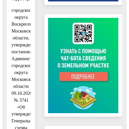
городского
округа
Воскресенск
Московской
области,
утвержденную
постановлением
Администрации
городского
округа
Московской
области
09.10.2020
№ 3741
«Об
утверждении
Генеральной
схемы