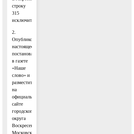
строку
315
исключить.
2.
Опубликовать
настоящее
постановление
в газете
«Наше
слово» и
разместить
на
официальном
сайте
городского
округа
Воскресенск
Московской