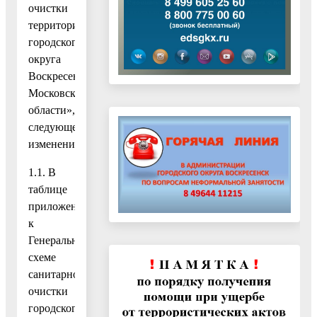
очистки
территории
городского
округа
Воскресенск
Московской
области»,
следующее
изменение:
1.1. В
таблице
приложения
к
Генеральной
схеме
санитарной
очистки
городского