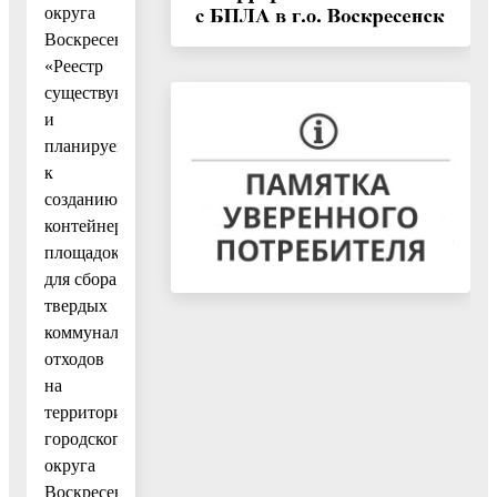
округа
Воскресенск
«Реестр
существующих
и
планируемых
к
созданию
контейнерных
площадок
для сбора
твердых
коммунальных
отходов
на
территории
городского
округа
Воскресенск»