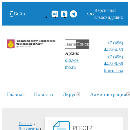
Версия для
Войти
слабовидящих
+7 (496)
Поиск
442-04-50
Архив:
+7 (496)
old.vos-
442-06-66
mo.ru
Контакты⁠
Главная
Новости
Округ
Администрация
Главная
Документы