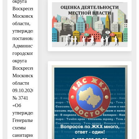
округа
Воскресенск
Московской
области,
утвержденную
постановлением
Администрации
городского
округа
Воскресенск
Московской
области
09.10.2020
№ 3741
«Об
утверждении
Генеральной
схемы
санитарной