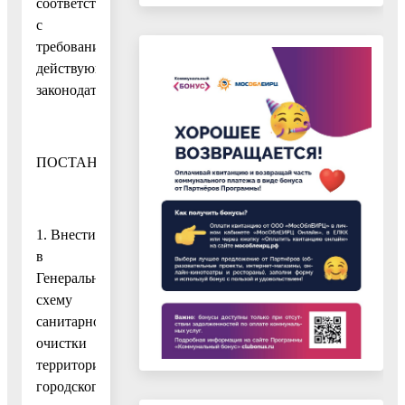
соответствии
с
требованиями
действующего
законодательства
ПОСТАНОВЛЯЮ:
1. Внести
в
Генеральную
схему
санитарной
очистки
территории
городского