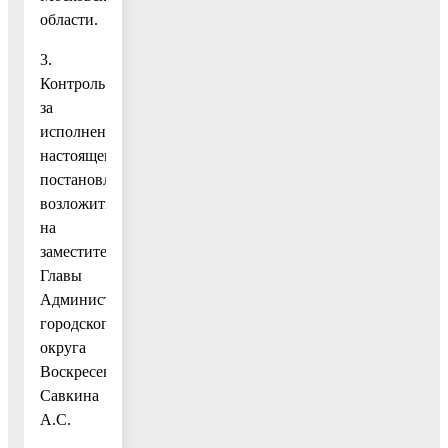
области.
3.
Контроль
за
исполнением
настоящего
постановления
возложить
на
заместителя
Главы
Администрации
городского
округа
Воскресенск
Савкина
А.С.