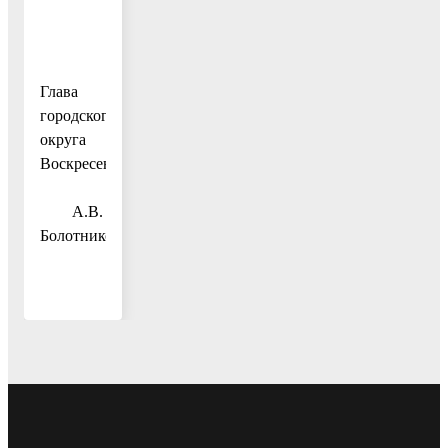
Глава
городского
округа
Воскресенск
А.В.
Болотников