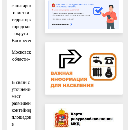
санитарной
очистки
территории
городского
округа
Воскресенск
Московской
области»
В связи с
уточнением
мест
размещения
контейнерных
площадок
в