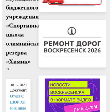
бюджетного
учреждения
«Спортивная
школа
олимпийского
резерва
«Химик»
"
18.12.2020
Документ:
Отчет С
ШОР Хи
мик инве