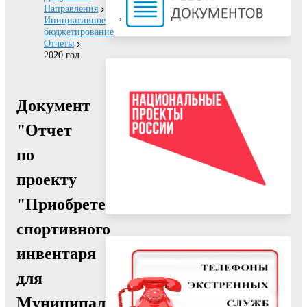
Направления
Инициативное
бюджетирование
Отчеты
2020 год
Документ
"Отчет
по
проекту
"Приобретение
спортивного
инвентаря
для
Муниципального