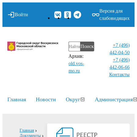
Версия для
Войти
слабовидящих
+7 (496)
Поиск
442-04-50
Архив:
+7 (496)
old.vos-
442-06-66
mo.ru
Контакты⁠
Главная
Новости
Округ
Администрация
Главная
Документы