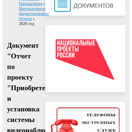
Направления
Инициативное
бюджетирование
Отчеты
2020 год
Документ
"Отчет
по
проекту
"Приобретение
и
установка
системы
видеонаблюдения,