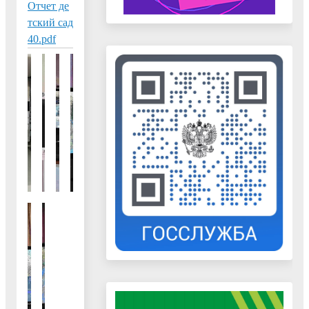
Отчет де
тский сад
40.pdf