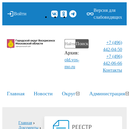
Версия для
Войти
слабовидящих
+7 (496)
Поиск
442-04-50
Архив:
+7 (496)
old.vos-
442-06-66
mo.ru
Контакты⁠
Главная
Новости
Округ
Администрация
Главная
Документы