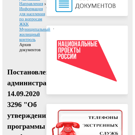
Направления
Информация
для населения
по вопросам
ЖКК
Муниципальный
жилищный
контроль
Архив
документов
Постановление
администрации
14.09.2020
3296 "Об
утверждении
программы