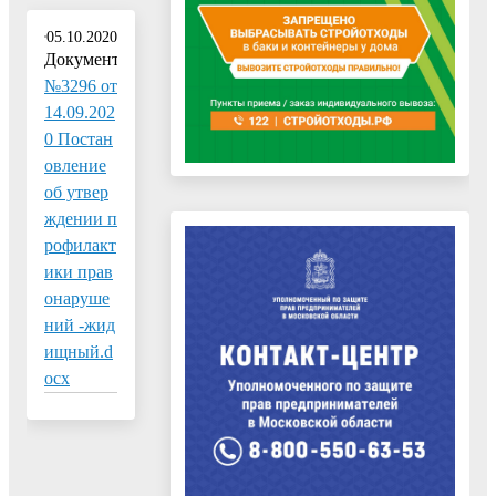
05.10.2020
Документ:
№3296 от
14.09.202
0 Постан
овление
об утвер
ждении п
рофилакт
ики прав
онаруше
ний -жид
ищный.d
ocx