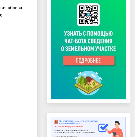
ния вблизи
е