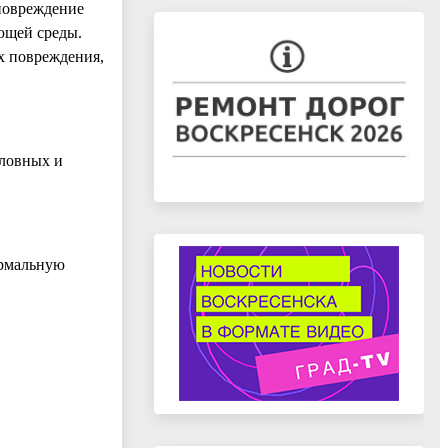
повреждение
ющей среды.
х повреждения,
оловных и
ормальную