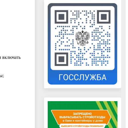
и включать
ы;