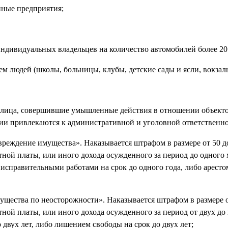
нные предприятия;
индивидуальных владельцев на количество автомобилей более 20 
м людей (школы, больницы, клубы, детские сады и ясли, вокзалы 
ица, совершившие умышленные действия в отношении объекто
ции привлекаются к административной и уголовной ответственно
еждение имущества». Наказывается штрафом в размере от 50 д
ной платы, или иного дохода осужденного за период до одного 
 исправительными работами на срок до одного года, либо аресто
щества по неосторожности». Наказывается штрафом в размере о
ной платы, или иного дохода осужденного за период от двух до 
 двух лет, либо лишением свободы на срок до двух лет;