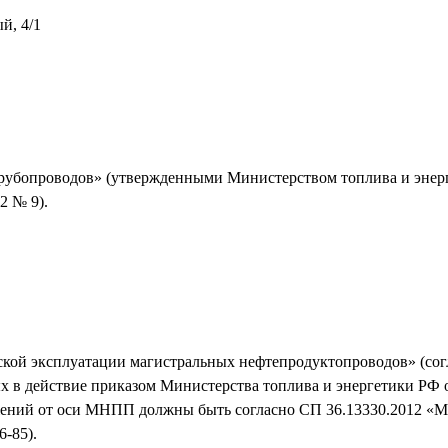
й, 4/1
трубопроводов» (утвержденными Министерством топлива и энер
2 № 9).
еской эксплуатации магистральных нефтепродуктопроводов» (со
ых в действие приказом Министерства топлива и энергетики РФ 
жений от оси МНПП должны быть согласно СП 36.13330.2012 «
-85).