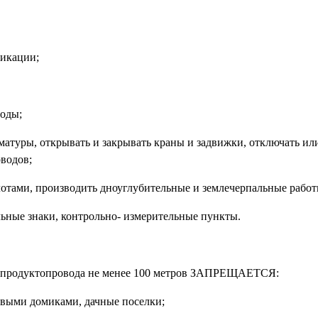
никации;
роды;
матуры, открывать и закрывать краны и задвижки, отключать ил
оводов;
 лотами, производить дноуглубительные и землечерпальные работ
льные знаки, контрольно- измерительные пункты.
фтепродуктопровода не менее 100 метров ЗАПРЕЩАЕТСЯ:
овыми домиками, дачные поселки;