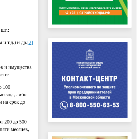
шт.;
и т.д.) и др.
[2]
в и имущества
сти:
о 100
месяца, либо
м на срок до
т 200 до 500
пяти месяцев,