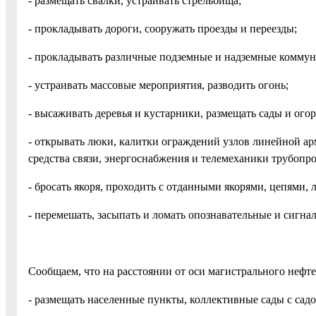
- размещать свалки, устраивать стрельбища;
- прокладывать дороги, сооружать проезды и переезды;
- прокладывать различные подземные и надземные комму
- устраивать массовые мероприятия, разводить огонь;
- высаживать деревья и кустарники, размещать сады и ого
- открывать люки, калитки ограждений узлов линейной ар
средства связи, энергоснабжения и телемеханики трубопр
- бросать якоря, проходить с отданными якорями, цепями,
- перемешать, засыпать и ломать опознавательные и сигна
Сообщаем, что на расстоянии от оси магистрального не
- размещать населенные пункты, коллективные сады с сад