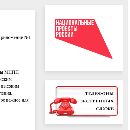
риложение №1
воды МНПП
анским
д высоким
ления,
ое важное для