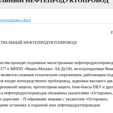
РАЛЬНЫЙ НЕФТЕПРОДУКТОПРОВОД"
дуктопровод.docx
П
ТРАЛЬНЫЙ НЕФТЕПРОДУКТОПРОВОД!
областям проходят подземные магистральные нефтепродуктопро
377 и МНПП «Рязань-Москва» АБ Ду530, эксплуатируемые Ряз
 являются сложным техническим сооружением, работающим по
в входят непосредственно трубопровод, задвижки высокого дав
дренажной защиты, протекторная защита, блок-боксы ПКУ и друг
са нефтепродуктопроводов обозначена указателями «Осторожно,
и дорогами – П-образными знаками с указателем «Осторожно,
ими остановку в охранной зоне нефтепродуктопроводов.