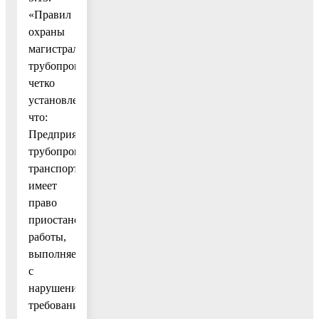
«Правил
охраны
магистральных
трубопроводов»
четко
установлено,
что:
Предприятие
трубопроводного
транспорта
имеет
право
приостановить
работы,
выполняемые
с
нарушениями
требований