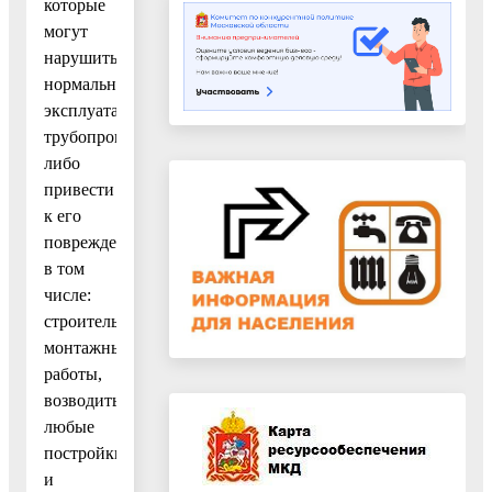
которые
могут
нарушить
нормальную
эксплуатацию
трубопровода,
либо
привести
к его
повреждению,
в том
числе:
строительно-
монтажные
работы,
возводить
любые
постройки
и