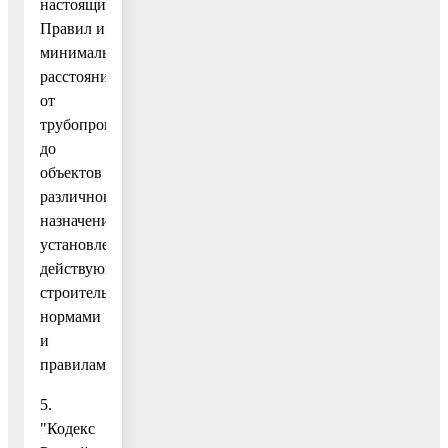
настоящих
Правил и
минимальных
расстояний
от
трубопровода
до
объектов
различного
назначения,
установленных
действующими
строительными
нормами
и
правилами.
5.
"Кодекс