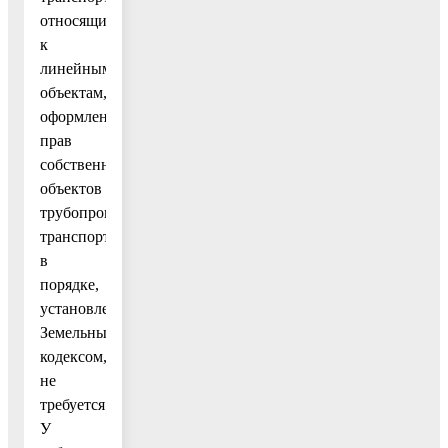
относящиеся
к
линейным
объектам,
оформление
прав
собственников
объектов
трубопроводного
транспорта
в
порядке,
установленном
Земельным
кодексом,
не
требуется.
У