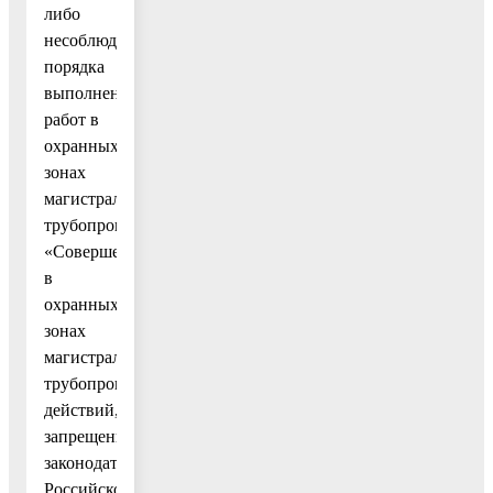
либо
несоблюдение
порядка
выполнения
работ в
охранных
зонах
магистральных
трубопроводов:
«Совершение
в
охранных
зонах
магистральных
трубопроводов
действий,
запрещенных
законодательством
Российской