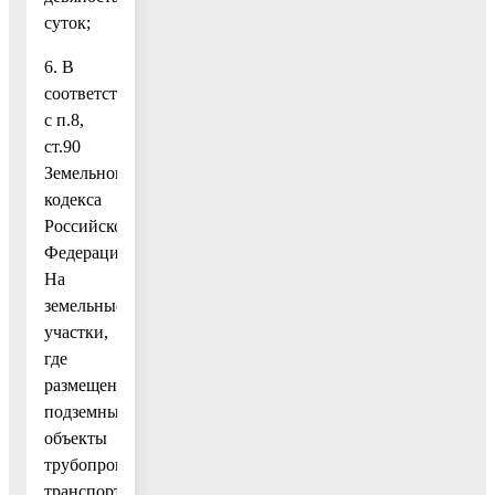
суток;
6. В
соответствии
с п.8,
ст.90
Земельного
кодекса
Российской
Федерации:
На
земельные
участки,
где
размещены
подземные
объекты
трубопроводного
транспорта,