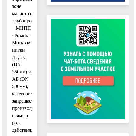
зоне
магистральных
трубопроводов
– МНПП
«Рязань-
Москва»
нитки
ДТ, ТС
(DN
350мм) и
АБ (DN
500мм),
категорически
запрещается
производить
всякого
рода
действия,