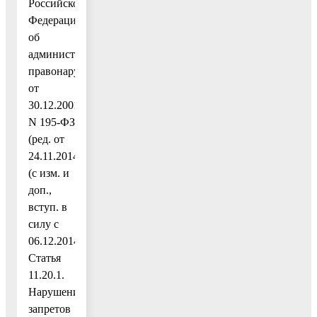
Российской
Федерации
об
административных
правонарушениях"
от
30.12.2001
N 195-ФЗ
(ред. от
24.11.2014)
(с изм. и
доп.,
вступ. в
силу с
06.12.2014)
Статья
11.20.1.
Нарушение
запретов