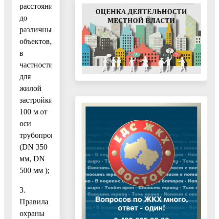
расстояния
до
различных
объектов,
в
частности,
для
жилой
застройки
100 м от
оси
трубопровода
(DN 350
мм, DN
500 мм );
3.
Правила
охраны