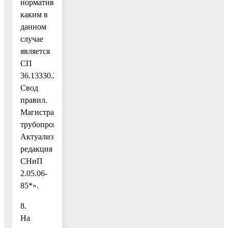
нормативов»–
каким в
данном
случае
является
СП
36.13330.2012.
Свод
правил.
Магистральные
трубопроводы.
Актуализированная
редакция
СНиП
2.05.06-
85*».
8.
На