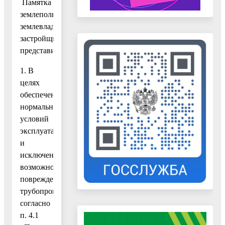
Памятка
землепользователю,
землевладельцу,
застройщику,
представителю:
1. В
целях
обеспечения
нормальных
условий
эксплуатации
и
исключения
возможности
повреждения
трубопроводов
согласно
п. 4.1