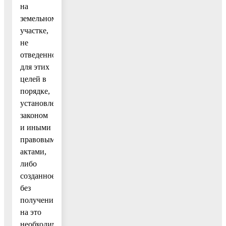
на
земельном
участке,
не
отведенном
для этих
целей в
порядке,
установленном
законом
и иными
правовыми
актами,
либо
созданное
без
получения
на это
необходимых