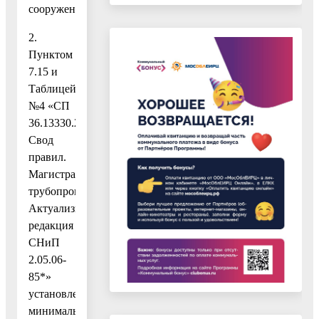
сооружения;
2.
Пунктом
7.15 и
Таблицей
№4 «СП
36.13330.2012.
Свод
правил.
Магистральные
трубопроводы.
Актуализированная
редакция
СНиП
2.05.06-
85*»
установлены
минимальные