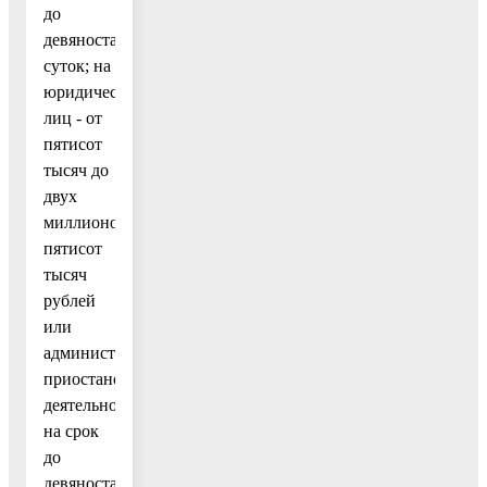
до
девяноста
суток; на
юридических
лиц - от
пятисот
тысяч до
двух
миллионов
пятисот
тысяч
рублей
или
административное
приостановление
деятельности
на срок
до
девяноста