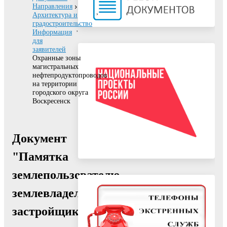
Направления
Архитектура и
градостроительство
Информация
для
заявителей
Охранные зоны
магистральных
нефтепродуктопроводов
на территории
городского округа
Воскресенск
Документ
"Памятка
землепользователю,
землевладельцу,
застройщику,