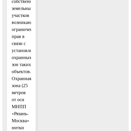
собственников
земельных
участков
возникают
ограничения
прав в
связи с
установлением
охранных
зон таких
объектов.
Охранная
зона (25
метров
от оси
МНПП
«Рязань-
Москва»
нитки