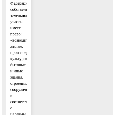
Федерации
собственник
земельного
участка
имеет
право:
«возводить
жилые,
производственные,
культурно-
бытовые
и иные
здания,
строения,
сооружения
в
соответствии
с
целевым