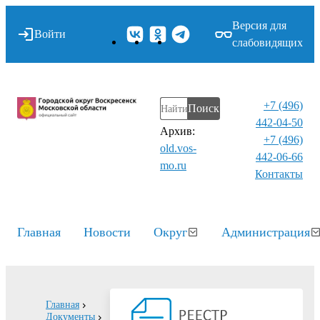
Версия для
Войти
слабовидящих
+7 (496)
Поиск
442-04-50
Архив:
+7 (496)
old.vos-
442-06-66
mo.ru
Контакты⁠
Главная
Новости
Округ
Администрация
Главная
Документы