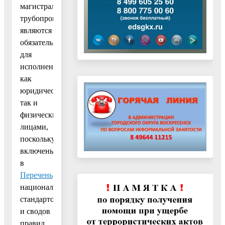
магистральных
трубопроводов,
являются
обязательными
для
исполнения
как
юридическими,
так и
физическими
лицами,
поскольку
включены
в
Перечень
национальных
стандартов
и сводов
правил,