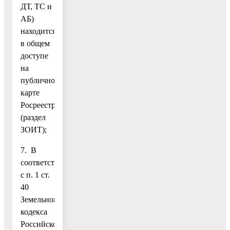
ДТ, ТС и
АБ)
находится
в общем
доступе
на
публичной
карте
Росреестра
(раздел
ЗОИТ);
7. В
соответствии
с п. 1 ст.
40
Земельного
кодекса
Российской