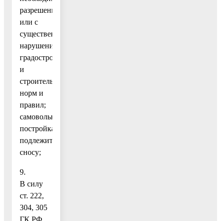
разрешений
или с
существенным
нарушением
градостроительных
и
строительных
норм и
правил;
самовольная
постройка
подлежит
сносу;
9.
В силу
ст. 222,
304, 305
ГК РФ