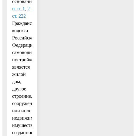
основании
п. п. 1
,
2
ст. 222
Гражданского
кодекса
Российской
Федерации
самовольной
постройкой
является
жилой
дом,
другое
строение,
сооружение
или иное
недвижимое
имущество,
созданное