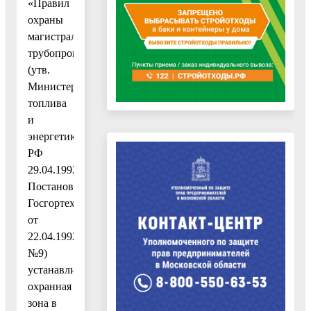
«Правил
охраны
магистральных
трубопроводов»
(утв.
Министерством
топлива
и
энергетики
РФ
29.04.1992,
Постановлением
Госгортехнадзора
от
22.04.1992
№9)
устанавливается
охранная
зона в