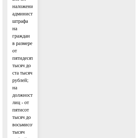
наложение
административного
штрафа
на
граждан
в размере
от
пятидесяти
тысяч до
ста тысяч
рублей;
на
должностных
лиц - от
пятисот
тысяч до
восьмисот
тысяч