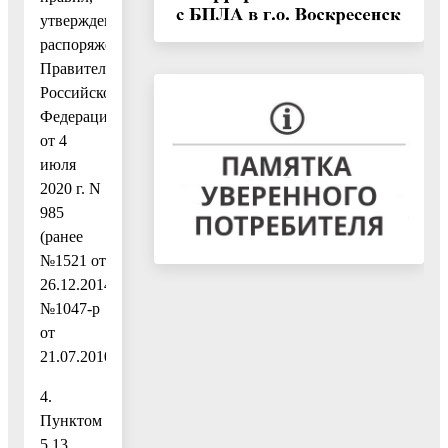
утвержденных
распоряжением
Правительства
Российской
Федерации
от 4
июля
2020 г. N
985
(ранее
№1521 от
26.12.2014,
№1047-р
от
21.07.2010);
4.
Пунктом
5.13.