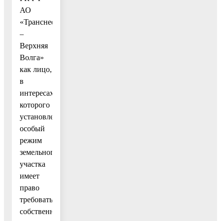
АО
«Транснефть
–
Верхняя
Волга»
как лицо,
в
интересах
которого
установлен
особый
режим
земельного
участка
имеет
право
требовать,
собственника