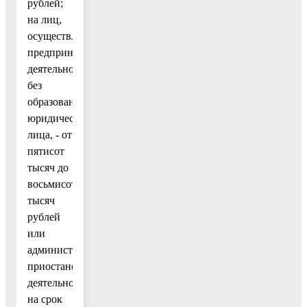
рублей;
на лиц,
осуществляющих
предпринимательскую
деятельность
без
образования
юридического
лица, - от
пятисот
тысяч до
восьмисот
тысяч
рублей
или
административное
приостановление
деятельности
на срок