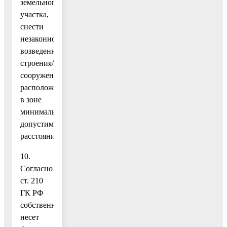
земельного
участка,
снести
незаконно
возведенные
строения/
сооружения,
расположенные
в зоне
минимально
допустимых
расстояний;
10.
Согласно
ст. 210
ГК РФ
собственник
несет