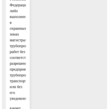
Федерации,
либо
выполнение
в
охранных
зонах
магистральных
трубопроводов
работ без
соответствующего
разрешения
предприятия
трубопроводного
транспорта
или без
его
уведомления»
влечет