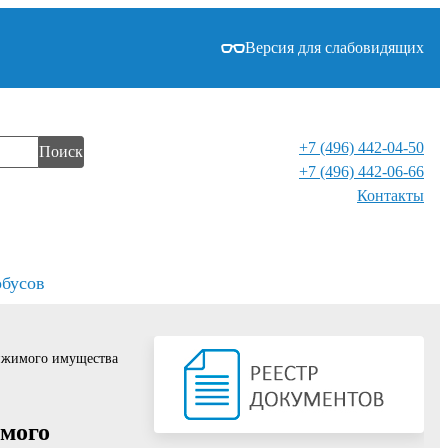
Версия для слабовидящих
+7 (496) 442-04-50
Поиск
+7 (496) 442-06-66
Контакты⁠
обусов
вижимого имущества
имого