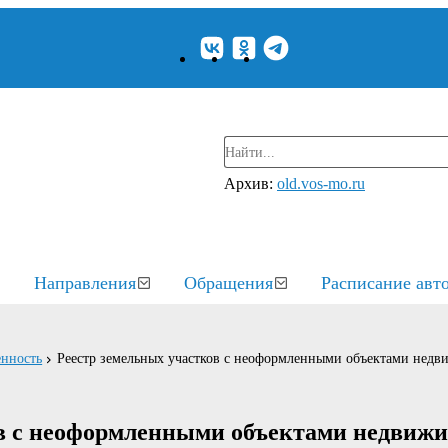
Архив:
old.vos-mo.ru
Направления
Обращения
Расписание авт
енность
Реестр земельных участков с неоформленными объектами нед
в с неоформленными объектами недвиж