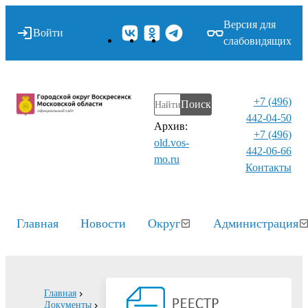
Версия для
Войти
слабовидящих
+7 (496)
Поиск
442-04-50
Архив:
+7 (496)
old.vos-
442-06-66
mo.ru
Контакты⁠
Главная
Новости
Округ
Администрация
Главная
Документы