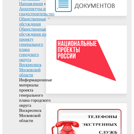
Направления
Архитектура и
градостроительство
Общественные
обсуждения
Общественные
обсуждения по
проекту
генерального
плана
городского
округа
Воскресенск
Московской
области
Информационные
материалы
проекта
генерального
плана городского
округа
Воскресенск
Московской
области