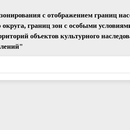
 зонирования с отображением границ на
о округа, границ зон с особыми условиям
рриторий объектов культурного наследов
елений"