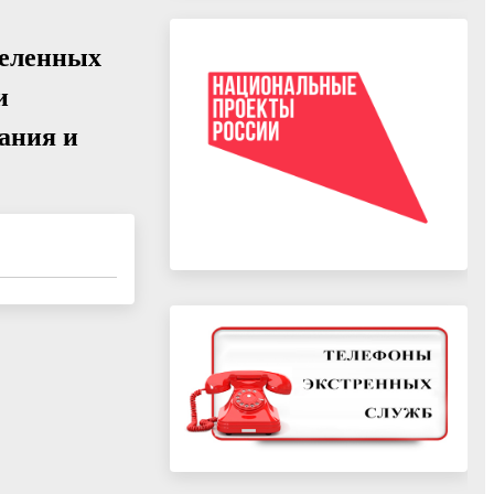
селенных
и
ания и