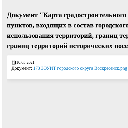
Документ "Карта градостроительного
пунктов, входящих в состав городског
использования территорий, границ те
границ территорий исторических пос
10.03.2021
Документ:
173 ЗОУИТ городского округа Воскресенск.png