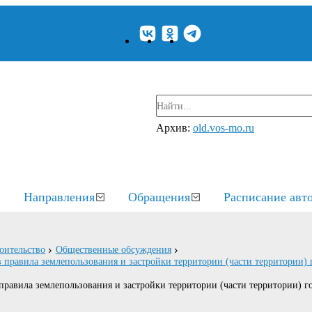
Архив:
old.vos-mo.ru
Направления
Обращения
Расписание авт
оительство
Общественные обсуждения
правила землепользования и застройки территории (части территории) 
авила землепользования и застройки территории (части территории) го